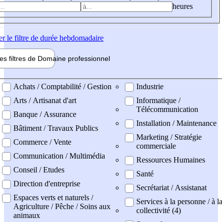
heures
er
le filtre de durée hebdomadaire
les filtres de
Domaine pro
fessionnel
ne professionel
Achats / Comptabilité / Gestion
Industrie
Arts / Artisanat d'art
Informatique /
Télécommunication
Banque / Assurance
Installation / Maintenance
Bâtiment / Travaux Publics
Marketing / Stratégie
Commerce / Vente
commerciale
Communication / Multimédia
Ressources Humaines
Conseil / Etudes
Santé
Direction d'entreprise
Secrétariat / Assistanat
Espaces verts et naturels /
Services à la personne / à l
Agriculture / Pêche / Soins aux
collectivité (4)
animaux