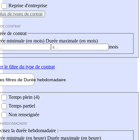
Reprise d'entreprise
plus
de types de contrat
 DE CONTRAT
ée de contrat
ée minimale (en mois)
Durée maximale (en mois)
mois
er
le filtre du type de contrat
les filtres de
Durée hebdo
madaire
 hebdomadaire
Temps plein (4)
Temps partiel
Non renseignée
 HEBDOMADAIRE
cisez la durée hebdomadaire :
ée minimale (en heure)
Durée maximale (en heure)