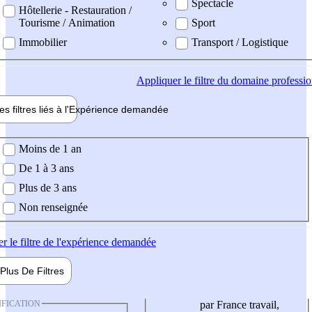
Spectacle
Hôtellerie - Restauration /
Tourisme / Animation
Sport
Immobilier
Transport / Logistique
Appliquer
le filtre du domaine professi
es filtres liés à l'
Expérience
demandée
ience demandée
Moins de 1 an
De 1 à 3 ans
Plus de 3 ans
Non renseignée
er
le filtre de l'expérience demandée
Plus De
Filtres
IFICATION
par France travail,