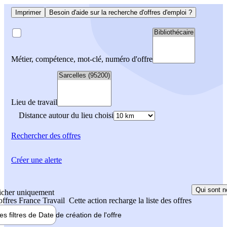
Imprimer
Besoin d'aide sur la recherche d'offres d'emploi ?
Métier, compétence, mot-clé, numéro d'offre
Lieu de travail
Distance autour du lieu choisi
Rechercher
des offres
Créer une alerte
Qui sont n
icher uniquement
 offres France Travail
Cette action recharge la liste des offres
les filtres de
Date de création
de l'offre