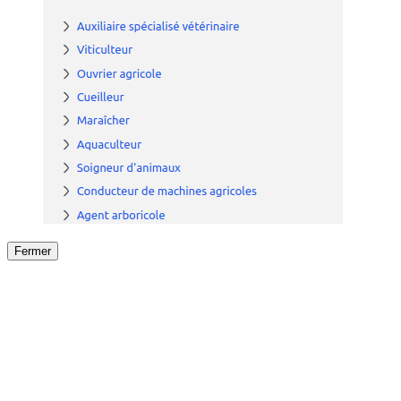
Fermer
Fermer
le détail de l'offre
/
Offre
sur
Offre précéden