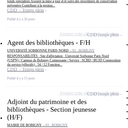
fonds spécialisés Assurer la mise à jour et le suivi des procédures de conservation
préventive Contribuer à la gestion...
CDD - Temps plein
Publié il y a 26 jours
Ajouter cette offre à ma sélection
CDD
Temps plein
Agent des bibliothèques - F/H
UNIVERSITÉ SORBONNE PARIS NORD -
93 - BOBIGNY
RESPONSABILITÉS : Site d'affectation : Université Sorbonne Paris Nord
(USPN) / Campus de Bobigny Composante / Service : SCBD / BUJD Composition
du service (effectifs) : 54 / 12 Fonction...
CDD - Temps plein
Publié il y a 15 jours
Ajouter cette offre à ma sélection
CDD
Temps plein
Adjoint du patrimoine et des
bibliothèques - Section jeunesse
(H/F)
MAIRIE DE BOBIGNY -
93 - BOBIGNY