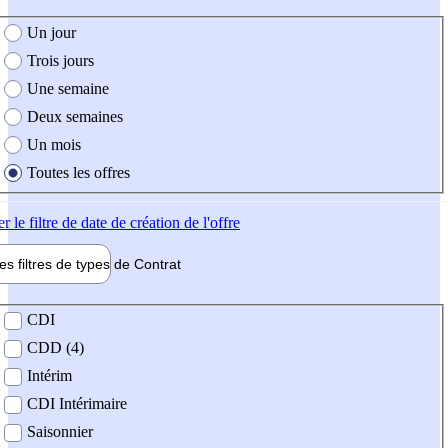
e création de l'offre
Un jour
Trois jours
Une semaine
Deux semaines
Un mois
Toutes les offres
er
le filtre de date de création de l'offre
les filtres de types de
Contrat
de contrat
CDI
CDD (4)
Intérim
CDI Intérimaire
Saisonnier