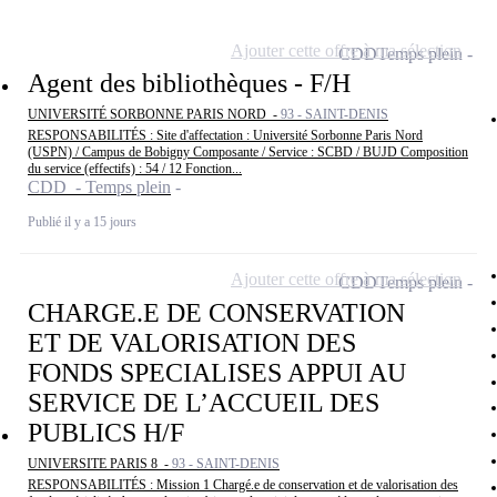
Ajouter cette offre à ma sélection
CDD
Temps plein
Agent des bibliothèques - F/H
UNIVERSITÉ SORBONNE PARIS NORD -
93 - SAINT-DENIS
RESPONSABILITÉS : Site d'affectation : Université Sorbonne Paris Nord
(USPN) / Campus de Bobigny Composante / Service : SCBD / BUJD Composition
du service (effectifs) : 54 / 12 Fonction...
CDD - Temps plein
Publié il y a 15 jours
Ajouter cette offre à ma sélection
CDD
Temps plein
CHARGE.E DE CONSERVATION
ET DE VALORISATION DES
FONDS SPECIALISES APPUI AU
SERVICE DE L’ACCUEIL DES
PUBLICS H/F
UNIVERSITE PARIS 8 -
93 - SAINT-DENIS
RESPONSABILITÉS : Mission 1 Chargé.e de conservation et de valorisation des