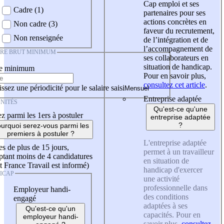
Cap emploi et ses
Cadre (1)
partenaires pour ses
actions concrètes en
Non cadre (3)
faveur du recrutement,
Non renseignée
de l’intégration et de
l’accompagnement de
IRE BRUT MINIMUM
ses collaborateurs en
situation de handicap.
re minimum
Pour en savoir plus,
consultez cet article
.
ssez une périodicité pour le salaire saisi
Entreprise adaptée
NITÉS
Qu'est-ce qu'une
z parmi les 1ers à postuler
entreprise adaptée
?
urquoi serez-vous parmi les
premiers à postuler ?
L'entreprise adaptée
es de plus de 15 jours,
permet à un travailleur
tant moins de 4 candidatures
en situation de
t France Travail est informé)
handicap d'exercer
ICAP
une activité
professionnelle dans
Employeur handi-
des conditions
engagé
adaptées à ses
Qu'est-ce qu'un
capacités. Pour en
employeur handi-
savoir plus,
consultez