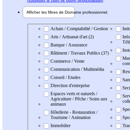
Appliquer
le filtre de durée hebdomadaire
Afficher les filtres de
Domaine pro
fessionnel
Domaine professionel
Achats / Comptabilité / Gestion
Indu
Arts / Artisanat d'art (2)
Info
Tél
Banque / Assurance
Inst
Bâtiment / Travaux Publics (37)
Mark
Commerce / Vente
com
Communication / Multimédia
Res
Conseil / Etudes
San
Direction d'entreprise
Secr
Espaces verts et naturels /
Serv
Agriculture / Pêche / Soins aux
coll
animaux
Spe
Hôtellerie - Restauration /
Tourisme / Animation
Spo
Immobilier
Tran