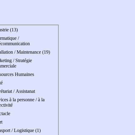
strie (13)
rmatique /
écommunication
allation / Maintenance (19)
eting / Stratégie
merciale
sources Humaines
té
étariat / Assistanat
ices à la personne / à la
ectivité
ctacle
rt
sport / Logistique (1)