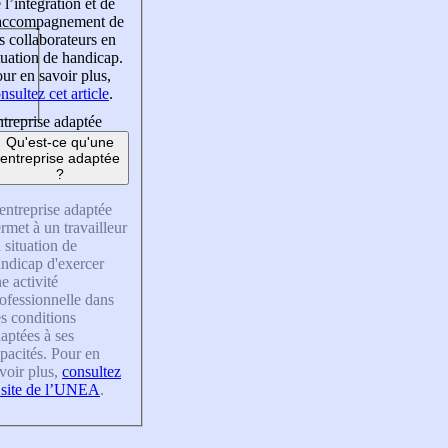
 l’intégration et de
’accompagnement de
s collaborateurs en
tuation de handicap.
ur en savoir plus,
nsultez cet article
.
treprise adaptée
Qu'est-ce qu'une
entreprise adaptée
?
entreprise adaptée
rmet à un travailleur
 situation de
ndicap d'exercer
e activité
ofessionnelle dans
s conditions
aptées à ses
pacités. Pour en
voir plus,
consultez
 site de l’UNEA
.