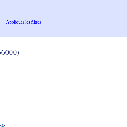
Appliquer
les filtres
56000)