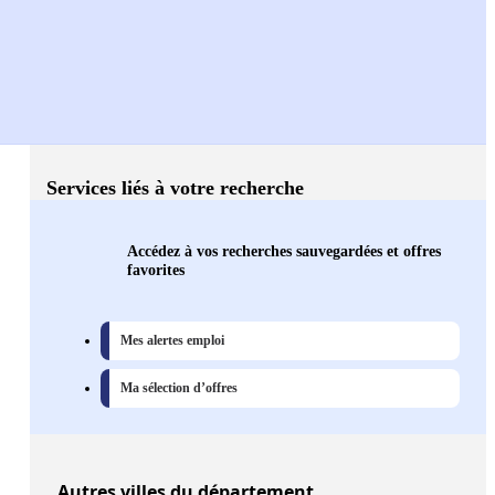
Services liés à votre recherche
Accédez à vos recherches sauvegardées et offres
favorites
Mes alertes emploi
Ma sélection d’offres
Autres
villes
du département