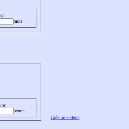
s)
mois
ure)
heures
Créer une alerte