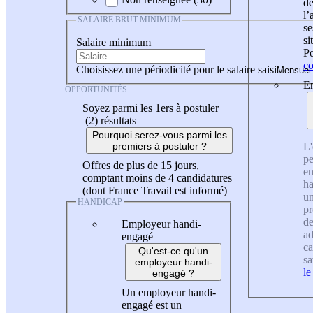
de
l
SALAIRE BRUT MINIMUM
se
si
Salaire minimum
Po
co
Choisissez une périodicité pour le salaire saisi
En
OPPORTUNITÉS
Soyez parmi les 1ers à postuler
(2)
résultats
Pourquoi serez-vous parmi les
L'
premiers à postuler ?
pe
Offres de plus de 15 jours,
en
comptant moins de 4 candidatures
ha
(dont France Travail est informé)
un
HANDICAP
pr
de
Employeur handi-
ad
engagé
ca
Qu'est-ce qu'un
sa
employeur handi-
le
engagé ?
Un employeur handi-
engagé est un