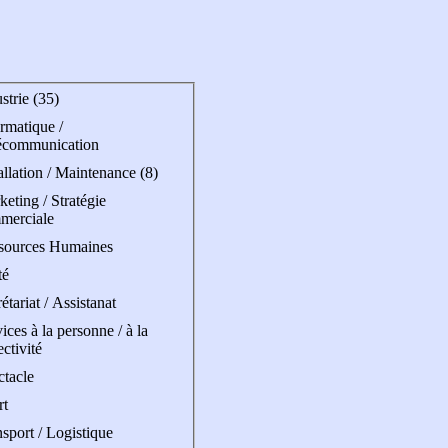
strie (35)
rmatique /
écommunication
allation / Maintenance (8)
eting / Stratégie
merciale
sources Humaines
té
étariat / Assistanat
ices à la personne / à la
ectivité
ctacle
rt
sport / Logistique