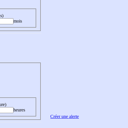
s)
mois
ure)
heures
Créer une alerte