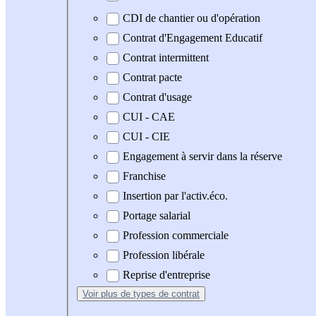
CDI de chantier ou d'opération
Contrat d'Engagement Educatif
Contrat intermittent
Contrat pacte
Contrat d'usage
CUI - CAE
CUI - CIE
Engagement à servir dans la réserve
Franchise
Insertion par l'activ.éco.
Portage salarial
Profession commerciale
Profession libérale
Reprise d'entreprise
Voir plus
de types de contrat