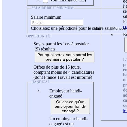
de
l
SALAIRE BRUT MINIMUM
se
si
Salaire minimum
Po
co
Choisissez une périodicité pour le salaire saisi
En
OPPORTUNITÉS
Soyez parmi les 1ers à postuler
(9)
résultats
Pourquoi serez-vous parmi les
L'
premiers à postuler ?
pe
Offres de plus de 15 jours,
en
comptant moins de 4 candidatures
ha
(dont France Travail est informé)
un
HANDICAP
pr
de
Employeur handi-
ad
engagé
ca
Qu'est-ce qu'un
sa
employeur handi-
le
engagé ?
Un employeur handi-
engagé est un