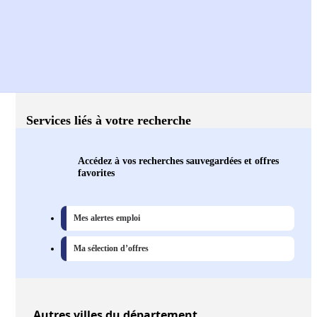
Services liés à votre recherche
Accédez à vos recherches sauvegardées et offres
favorites
Mes alertes emploi
Ma sélection d’offres
Autres
villes
du département