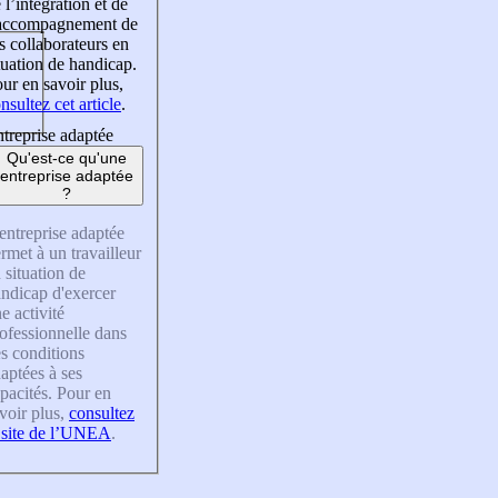
 l’intégration et de
’accompagnement de
s collaborateurs en
tuation de handicap.
ur en savoir plus,
nsultez cet article
.
treprise adaptée
Qu'est-ce qu'une
entreprise adaptée
?
entreprise adaptée
rmet à un travailleur
 situation de
ndicap d'exercer
e activité
ofessionnelle dans
s conditions
aptées à ses
pacités. Pour en
voir plus,
consultez
 site de l’UNEA
.