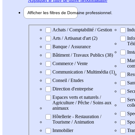
Appliquer
le filtre de durée hebdomadaire
Afficher les filtres de
Domaine pro
fessionnel
Domaine professionel
Achats / Comptabilité / Gestion
Indu
Arts / Artisanat d'art (2)
Info
Tél
Banque / Assurance
Inst
Bâtiment / Travaux Publics (38)
Mark
Commerce / Vente
com
Communication / Multimédia (1)
Res
Conseil / Etudes
San
Direction d'entreprise
Secr
Espaces verts et naturels /
Serv
Agriculture / Pêche / Soins aux
coll
animaux
Spe
Hôtellerie - Restauration /
Tourisme / Animation
Spo
Immobilier
Tran