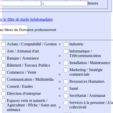
heures
er
le filtre de durée hebdomadaire
les filtres de
Domaine pro
fessionnel
ne professionel
Achats / Comptabilité / Gestion
Industrie
Arts / Artisanat d'art
Informatique /
Télécommunication
Banque / Assurance
Installation / Maintenance
Bâtiment / Travaux Publics
Marketing / Stratégie
Commerce / Vente
commerciale
Communication / Multimédia
Ressources Humaines
Conseil / Etudes
Santé
Direction d'entreprise
Secrétariat / Assistanat
Espaces verts et naturels /
Services à la personne / à l
Agriculture / Pêche / Soins aux
collectivité
animaux