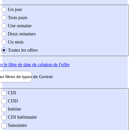
e création de l'offre
Un jour
Trois jours
Une semaine
Deux semaines
Un mois
Toutes les offres
er
le filtre de date de création de l'offre
les filtres de types de
Contrat
de contrat
CDI
CDD
Intérim
CDI Intérimaire
Saisonnier