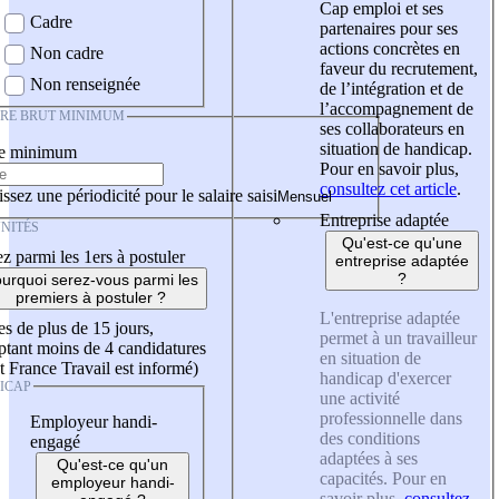
Cap emploi et ses
Cadre
partenaires pour ses
actions concrètes en
Non cadre
faveur du recrutement,
Non renseignée
de l’intégration et de
l’accompagnement de
IRE BRUT MINIMUM
ses collaborateurs en
situation de handicap.
re minimum
Pour en savoir plus,
consultez cet article
.
ssez une périodicité pour le salaire saisi
Entreprise adaptée
NITÉS
Qu'est-ce qu'une
z parmi les 1ers à postuler
entreprise adaptée
?
urquoi serez-vous parmi les
premiers à postuler ?
L'entreprise adaptée
es de plus de 15 jours,
permet à un travailleur
tant moins de 4 candidatures
en situation de
t France Travail est informé)
handicap d'exercer
ICAP
une activité
professionnelle dans
Employeur handi-
des conditions
engagé
adaptées à ses
Qu'est-ce qu'un
capacités. Pour en
employeur handi-
savoir plus,
consultez