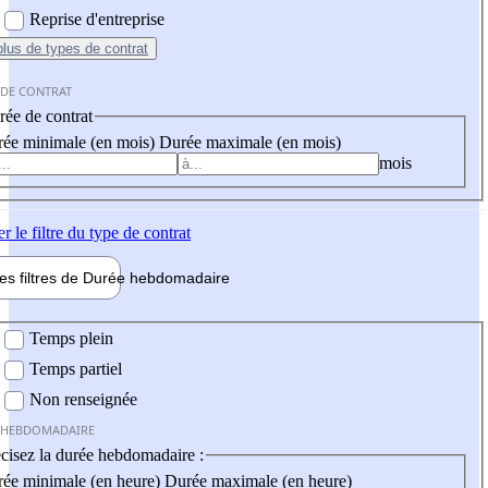
Reprise d'entreprise
plus
de types de contrat
 DE CONTRAT
ée de contrat
ée minimale (en mois)
Durée maximale (en mois)
mois
er
le filtre du type de contrat
les filtres de
Durée hebdo
madaire
 hebdomadaire
Temps plein
Temps partiel
Non renseignée
 HEBDOMADAIRE
cisez la durée hebdomadaire :
ée minimale (en heure)
Durée maximale (en heure)