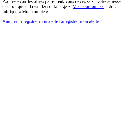
Pour recevoir les offres par e-mail, vous devez saisir votre adresse
électronique et la valider sur la page «
Mes coordonnées
» de la
rubrique « Mon compte »
Annuler
Enregistrer mon alerte
Enregistrer
mon alerte