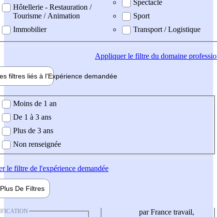
Spectacle
Hôtellerie - Restauration /
Tourisme / Animation
Sport
Immobilier
Transport / Logistique
Appliquer
le filtre du domaine professi
es filtres liés à l'
Expérience
demandée
ience demandée
Moins de 1 an
De 1 à 3 ans
Plus de 3 ans
Non renseignée
er
le filtre de l'expérience demandée
Plus De
Filtres
IFICATION
par France travail,