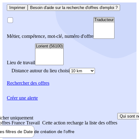
Imprimer
Besoin d'aide sur la recherche d'offres d'emploi ?
Métier, compétence, mot-clé, numéro d'offre
Lieu de travail
Distance autour du lieu choisi
Rechercher
des offres
Créer une alerte
Qui sont n
icher uniquement
 offres France Travail
Cette action recharge la liste des offres
les filtres de
Date de création
de l'offre