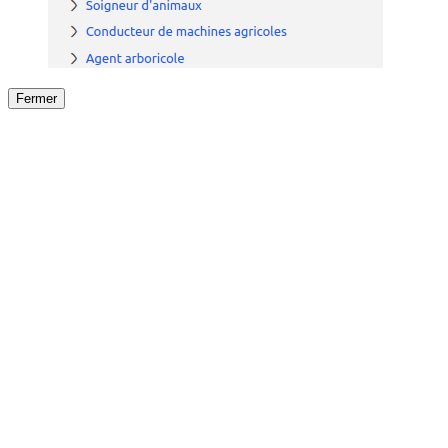
Fermer
Fermer
le détail de l'offre
/
Offre
sur
Offre précéden