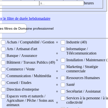
heures
er
le filtre de durée hebdomadaire
les filtres de
Domaine pro
fessionnel
ne professionel
Achats / Comptabilité / Gestion
Industrie (40)
Arts / Artisanat d'art
Informatique /
Télécommunication
Banque / Assurance
Installation / Maintenance 
Bâtiment / Travaux Publics (49)
Marketing / Stratégie
Commerce / Vente
commerciale
Communication / Multimédia
Ressources Humaines
Conseil / Etudes
Santé
Direction d'entreprise
Secrétariat / Assistanat
Espaces verts et naturels /
Services à la personne / à l
Agriculture / Pêche / Soins aux
collectivité
animaux