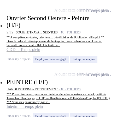
Ajouter cette offre à ma sélection
CDD
Temps plein
Ouvrier Second Oeuvre - Peintre
(H/F)
S.T.S - SOCIETE TRAVAIL SERVICES -
86 - POITIERS
** A compétences égales, priorité aux Bénéficiaires de l'Obligation d'Emploi **
Dans le cadre du développement de l'entreprise, nous recherchons un Ouvrier
Second Œuvre - Peintre H/F. L'activité de...
CDD - Temps plein
Publié il y a 9 jours
Employeur handi-engagé
Entreprise adaptée
Ajouter cette offre à ma sélection
Intérim
Temps plein
PEINTRE (H/F)
HANDI INTERIM & RECRUTEMENT -
86 - POITIERS
*** Poste réservé aux personnes titulaires d'une Reconnaissance de la Qualité de
Travailleur Handicapé (RQTH) ou Bénéficiaires de l'Obligation d'Emploi (BOETH)
*** Vous êtes passionné(e) par le...
Intérim - Temps plein
Publié il y a 9 jours
Employeur handi-engagé
Entreprise adaptée