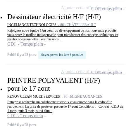
Ajouter cette offre à ma sélection
CDI
Temps plein
Dessinateur électricité H/F (H/F)
INGELIANCE TECHNOLOGIES -
86 - CHÂTELLERAULT
Rejoignez notre équipe ! Au cœur du développement de nos nouveaux produits,
vous serez le maillon indispensable pour transformer des concepts techniques en
réalités opérationnelles. Vos missions...
CDI - Temps plein
Publié il y a 23 jours
Soyez parmi les 1ers à postuler
Ajouter cette offre à ma sélection
CDI
Temps plein
PEINTRE POLYVALENT (H/F)
pour le 17 aout
RENOV'CLEAN MULTISERVICES -
86 - MIGNE AUXANCES
Entreprise recherche un collaborateur sérieux et autonome dans le cadre d'un
recrutement. La prise de poste est prévue le 17 aout Conditions : - Contrat : CDD de
1 mois, puis 3 mois, suivi d'un...
CDI - Temps plein
Publié il y a 28 jours