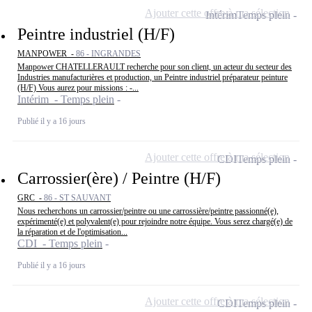
Ajouter cette offre à ma sélection
Intérim
Temps plein
Peintre industriel (H/F)
MANPOWER -
86 - INGRANDES
Manpower CHATELLERAULT recherche pour son client, un acteur du secteur des
Industries manufacturières et production, un Peintre industriel préparateur peinture
(H/F) Vous aurez pour missions : -...
Intérim - Temps plein
Publié il y a 16 jours
Ajouter cette offre à ma sélection
CDI
Temps plein
Carrossier(ère) / Peintre (H/F)
GRC -
86 - ST SAUVANT
Nous recherchons un carrossier/peintre ou une carrossière/peintre passionné(e),
expérimenté(e) et polyvalent(e) pour rejoindre notre équipe. Vous serez chargé(e) de
la réparation et de l'optimisation...
CDI - Temps plein
Publié il y a 16 jours
Ajouter cette offre à ma sélection
CDI
Temps plein