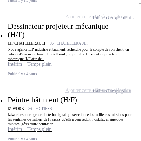
Publié il y a 3 jours
Ajouter cette offre à ma sélection
Intérim
Temps plein
Dessinateur projeteur mécanique
(H/F)
LIP CHATELLERAULT -
86 - CHÂTELLERAULT
Notre agence LIP industrie et bâtiment, recherche pour le compte de son client, un
cabinet d'ingénierie basé à Châtellerault, un profil de Dessinateur projeteur
mécanique H/F afin de...
Intérim - Temps plein
Publié il y a 4 jours
Ajouter cette offre à ma sélection
Intérim
Temps plein
Peintre bâtiment (H/F)
IZIWORK -
86 - POITIERS
Iziwork est une agence d'intérim digital qui sélectionne les meilleures missions pour
les centaines de milliers de Français qu'elle a déjà séduit. Postulez en quelques
minutes, gérez votre contrat en...
Intérim - Temps plein
Publié il y a 4 jours