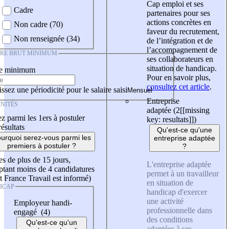
Cap emploi et ses
Cadre
partenaires pour ses
actions concrètes en
Non cadre (70)
faveur du recrutement,
Non renseignée (34)
de l’intégration et de
l’accompagnement de
IRE BRUT MINIMUM
ses collaborateurs en
situation de handicap.
re minimum
Pour en savoir plus,
consultez cet article
.
ssez une périodicité pour le salaire saisi
Entreprise
NITÉS
adaptée (2
[[missing
z parmi les 1ers à postuler
key: resultats]]
)
résultats
Qu'est-ce qu'une
urquoi serez-vous parmi les
entreprise adaptée
premiers à postuler ?
?
es de plus de 15 jours,
L'entreprise adaptée
tant moins de 4 candidatures
permet à un travailleur
t France Travail est informé)
en situation de
ICAP
handicap d'exercer
une activité
Employeur handi-
professionnelle dans
engagé (4)
des conditions
Qu'est-ce qu'un
adaptées à ses