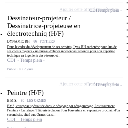
Ajouter cette offre à ma sélection
CDI
Temps plein
Dessinateur-projeteur /
Dessinatrice-projeteuse en
électrotechniq (H/F)
DYNAMIC RH -
86 - POITIERS
Dans le cadre du développement de ses activités, Lynx RH recherche pour l'un de
ses clients majeurs - un bureau d'études indépendant reconnu pour son expertise
technique en ingénierie des réseaux et...
CDI - Temps plein
Publié il y a 2 jours
Ajouter cette offre à ma sélection
CDI
Temps plein
Peintre (H/F)
B.M.S. -
86 - LES ORMES
BMS, entreprise spécialisée dans le décapage par aérogommage, Post traitement
Peinture / Carrelage / Plâtrerie isolation Pour l'ouverture en septembre prochain d'un
second site, situé aux Ormes dans...
CDI - Temps plein