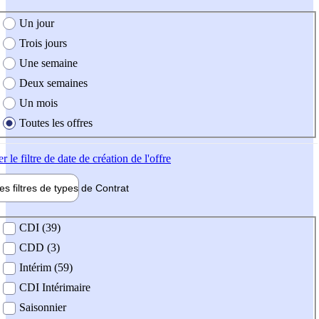
e création de l'offre
Un jour
Trois jours
Une semaine
Deux semaines
Un mois
Toutes les offres
er
le filtre de date de création de l'offre
les filtres de types de
Contrat
de contrat
CDI (39)
CDD (3)
Intérim (59)
CDI Intérimaire
Saisonnier