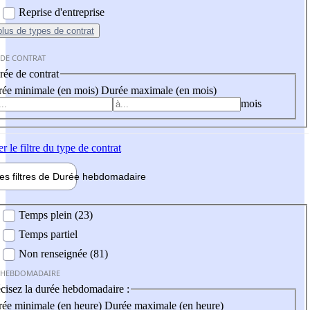
Reprise d'entreprise
plus
de types de contrat
 DE CONTRAT
ée de contrat
ée minimale (en mois)
Durée maximale (en mois)
mois
er
le filtre du type de contrat
les filtres de
Durée hebdo
madaire
 hebdomadaire
Temps plein (23)
Temps partiel
Non renseignée (81)
 HEBDOMADAIRE
cisez la durée hebdomadaire :
ée minimale (en heure)
Durée maximale (en heure)