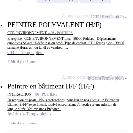
Ajouter cette offre à ma sélection
CDI
Temps plein
PEINTRE POLYVALENT (H/F)
CCB ENVIRONNEMENT -
86 - POITIERS
Entreprise : CCB ENVIRONNEMENT Lieu : 86000 Poitiers - Déplacements
quotidiens Salaire : à définir selon profil Type de contrat : CDI Temps plein : 39h00
semaine Horaires : du lundi au vendredi -...
CDI - Temps plein
Publié il y a 11 jours
Ajouter cette offre à ma sélection
Intérim
Temps plein
Peintre en bâtiment H/F (H/F)
INTERACTION -
86 - POITIERS
Description du poste : Nous recherchons, pour l'un de nos clients, un Peintre en
bâtiment (H/F) expérimenté, motivé et souhaitant s'investir sur une mission de
longue durée. Vos missions Préparer...
Intérim - Temps plein
Publié il y a 15 jours