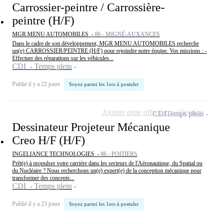
Carrossier-peintre / Carrossière-
peintre (H/F)
MGR MENU AUTOMOBILES -
86 - MIGNÉ-AUXANCES
Dans le cadre de son développement, MGR MENU AUTOMOBILES recherche
un(e) CARROSSIER/PEINTRE (H/F) pour rejoindre notre équipe. Vos missions : -
Effectuer des réparations sur les véhicules...
CDI - Temps plein
Publié il y a 22 jours
Soyez parmi les 1ers à postuler
Ajouter cette offre à ma sélection
CDI
Temps plein
Dessinateur Projeteur Mécanique
Creo H/F (H/F)
INGELIANCE TECHNOLOGIES -
86 - POITIERS
Prêt(e) à propulser votre carrière dans les secteurs de l'Aéronautique, du Spatial ou
du Nucléaire ? Nous recherchons un(e) expert(e) de la conception mécanique pour
transformer des concepts...
CDI - Temps plein
Publié il y a 23 jours
Soyez parmi les 1ers à postuler