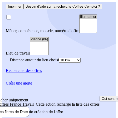
Imprimer
Besoin d'aide sur la recherche d'offres d'emploi ?
Métier, compétence, mot-clé, numéro d'offre
Lieu de travail
Distance autour du lieu choisi
Rechercher
des offres
Créer une alerte
Qui sont n
icher uniquement
 offres France Travail
Cette action recharge la liste des offres
les filtres de
Date de création
de l'offre