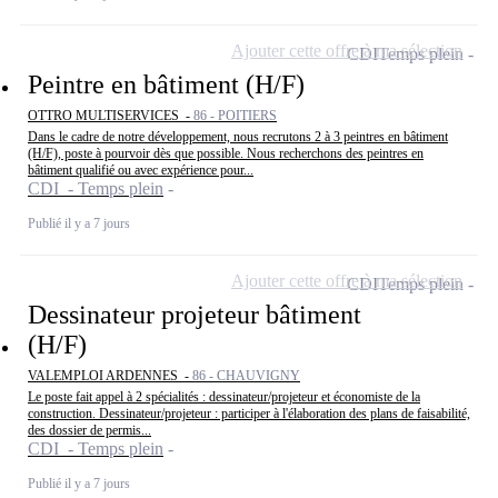
Ajouter cette offre à ma sélection
CDI
Temps plein
Peintre en bâtiment (H/F)
OTTRO MULTISERVICES -
86 - POITIERS
Dans le cadre de notre développement, nous recrutons 2 à 3 peintres en bâtiment
(H/F), poste à pourvoir dès que possible. Nous recherchons des peintres en
bâtiment qualifié ou avec expérience pour...
CDI - Temps plein
Publié il y a 7 jours
Ajouter cette offre à ma sélection
CDI
Temps plein
Dessinateur projeteur bâtiment
(H/F)
VALEMPLOI ARDENNES -
86 - CHAUVIGNY
Le poste fait appel à 2 spécialités : dessinateur/projeteur et économiste de la
construction. Dessinateur/projeteur : participer à l'élaboration des plans de faisabilité,
des dossier de permis...
CDI - Temps plein
Publié il y a 7 jours