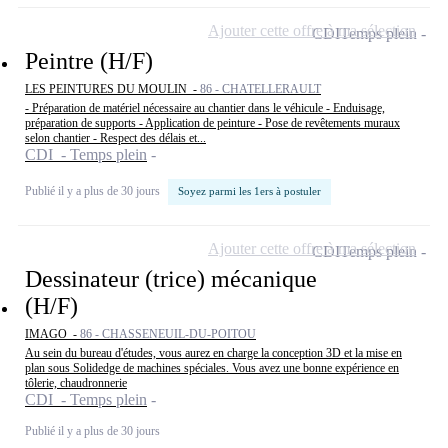
Ajouter cette offre à ma sélection
CDI
Temps plein
Peintre (H/F)
LES PEINTURES DU MOULIN -
86 - CHATELLERAULT
- Préparation de matériel nécessaire au chantier dans le véhicule - Enduisage,
préparation de supports - Application de peinture - Pose de revêtements muraux
selon chantier - Respect des délais et...
CDI - Temps plein
Publié il y a plus de 30 jours
Soyez parmi les 1ers à postuler
Ajouter cette offre à ma sélection
CDI
Temps plein
Dessinateur (trice) mécanique
(H/F)
IMAGO -
86 - CHASSENEUIL-DU-POITOU
Au sein du bureau d'études, vous aurez en charge la conception 3D et la mise en
plan sous Solidedge de machines spéciales. Vous avez une bonne expérience en
tôlerie, chaudronnerie
CDI - Temps plein
Publié il y a plus de 30 jours