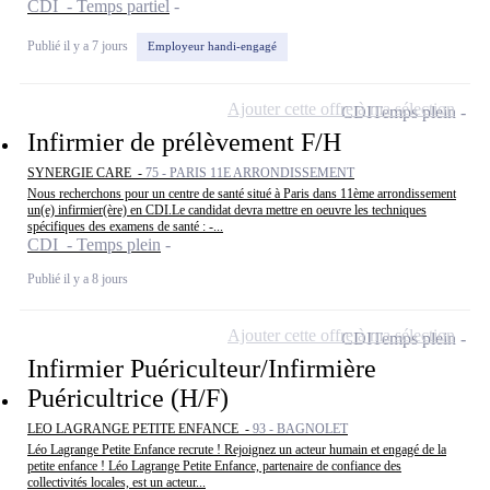
CDI - Temps partiel
Publié il y a 7 jours
Employeur handi-engagé
Ajouter cette offre à ma sélection
CDI
Temps plein
Infirmier de prélèvement F/H
SYNERGIE CARE -
75 - PARIS 11E ARRONDISSEMENT
Nous recherchons pour un centre de santé situé à Paris dans 11ème arrondissement
un(e) infirmier(ère) en CDI.Le candidat devra mettre en oeuvre les techniques
spécifiques des examens de santé : -...
CDI - Temps plein
Publié il y a 8 jours
Ajouter cette offre à ma sélection
CDI
Temps plein
Infirmier Puériculteur/Infirmière
Puéricultrice (H/F)
LEO LAGRANGE PETITE ENFANCE -
93 - BAGNOLET
Léo Lagrange Petite Enfance recrute ! Rejoignez un acteur humain et engagé de la
petite enfance ! Léo Lagrange Petite Enfance, partenaire de confiance des
collectivités locales, est un acteur...