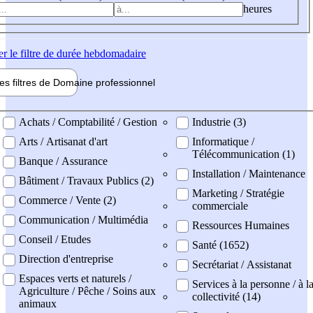
heures
er
le filtre de durée hebdomadaire
les filtres de
Domaine pro
fessionnel
ne professionel
Achats / Comptabilité / Gestion
Industrie (3)
Arts / Artisanat d'art
Informatique /
Télécommunication (1)
Banque / Assurance
Installation / Maintenance
Bâtiment / Travaux Publics (2)
Marketing / Stratégie
Commerce / Vente (2)
commerciale
Communication / Multimédia
Ressources Humaines
Conseil / Etudes
Santé (1652)
Direction d'entreprise
Secrétariat / Assistanat
Espaces verts et naturels /
Services à la personne / à l
Agriculture / Pêche / Soins aux
collectivité (14)
animaux