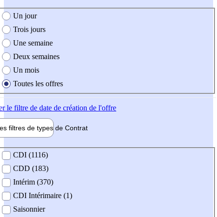
e création de l'offre
Un jour
Trois jours
Une semaine
Deux semaines
Un mois
Toutes les offres
er
le filtre de date de création de l'offre
les filtres de types de
Contrat
de contrat
CDI (1116)
CDD (183)
Intérim (370)
CDI Intérimaire (1)
Saisonnier