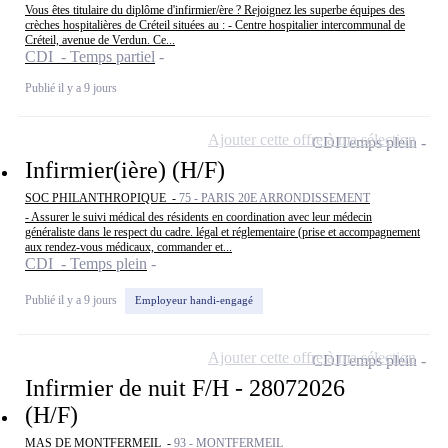
Vous êtes titulaire du diplôme d'infirmier/ère ? Rejoignez les superbe équipes des
crèches hospitalières de Créteil situées au : - Centre hospitalier intercommunal de
Créteil, avenue de Verdun. Ce...
CDI - Temps partiel
Publié il y a 9 jours
Ajouter cette offre à ma sélection
CDI
Temps plein
Infirmier(ière) (H/F)
SOC PHILANTHROPIQUE -
75 - PARIS 20E ARRONDISSEMENT
- Assurer le suivi médical des résidents en coordination avec leur médecin
généraliste dans le respect du cadre. légal et réglementaire (prise et accompagnement
aux rendez-vous médicaux, commander et...
CDI - Temps plein
Publié il y a 9 jours
Employeur handi-engagé
Ajouter cette offre à ma sélection
CDI
Temps plein
Infirmier de nuit F/H - 28072026
(H/F)
MAS DE MONTFERMEIL -
93 - MONTFERMEIL