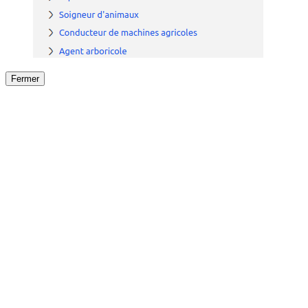
Fermer
Fermer
le détail de l'offre
/
Offre
sur
Offre précéden