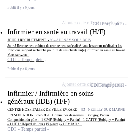
Publié il y a 6 jours
Ajouter cette offre à ma sélection
CDI
Temps plein
Infirmier en santé au travail (H/F)
JOUR J RECRUTEMENT -
93 - AULNAY SOUS BOIS
Jour J Recrutement cabinet de recrutement spécialisé dans le secteur médical et les
fonctions support recherche pour un de ses clients un(e) infirmier en santé au travail.
Vous serez en...
CDI - Temps plein
Publié il y a 6 jours
Ajouter cette offre à ma sélection
CDI
Temps partiel
Infirmier / Infirmière en soins
généraux (IDE) (H/F)
CENTRE HOSPITALIER DE VILLE-EVRARD -
93 - NEUILLY SUR MARNE
PRÉSENTATION Pôle 93G13 Communes desservies : Bobigny, Pantin
Composition du pôle : - 2 CMP (Bobigny + Pantin) - 1 CATTP (Bobigny + Pantin)
- 1 HDJ : Hôpital de Jour (15 places) - 1 EMIAD :...
CDI - Temps partiel