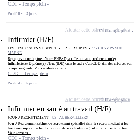
CDI - Temps plein
Publié il y a 3 jours
Ajouter cette offre à ma sélection
CDD
Temps plein
Infirmier (H/F)
LES RESIDENCES ST BENOIT - LES GLYCINES -
77 - CHAMPS SUR
MARNE
Rejoignez notre équipe ! Notre EHPAD, à taille humaine, recherche un(e)
Infirmier(ère) Diplômé(e) d'État (IDE) dans le cadre d'un CDD afin de renforcer son
équipe soignante. Vous souhaitez exercer...
CDD - Temps plein
Publié il y a 6 jours
Ajouter cette offre à ma sélection
CDI
Temps plein
Infirmier en santé au travail (H/F)
JOUR J RECRUTEMENT -
93 - AUBERVILLIERS
Jour J Recrutement cabinet de recrutement spécialisé dans le secteur médical et les
fonctions support recherche pour un de ses clients un(e) infirmier en santé au travail.
Vous serez en...
CDI - Temps plein