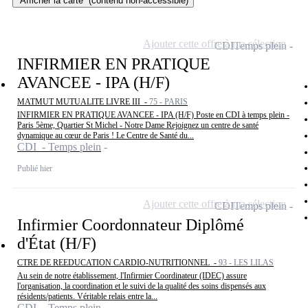
Afficher la carte
(contenu non-accessible)
Ajouter cette offre à ma sélection
CDI
Temps plein
INFIRMIER EN PRATIQUE
AVANCEE - IPA (H/F)
MATMUT MUTUALITE LIVRE III -
75 - PARIS
INFIRMIER EN PRATIQUE AVANCEE - IPA (H/F) Poste en CDI à temps plein -
Paris 5ème, Quartier St Michel - Notre Dame Rejoignez un centre de santé
dynamique au cœur de Paris ! Le Centre de Santé du...
CDI - Temps plein
Publié hier
Ajouter cette offre à ma sélection
CDI
Temps plein
Infirmier Coordonnateur Diplômé
d'État (H/F)
CTRE DE REEDUCATION CARDIO-NUTRITIONNEL -
93 - LES LILAS
Au sein de notre établissement, l'Infirmier Coordinateur (IDEC) assure
l'organisation, la coordination et le suivi de la qualité des soins dispensés aux
résidents/patients. Véritable relais entre la...
CDI - Temps plein