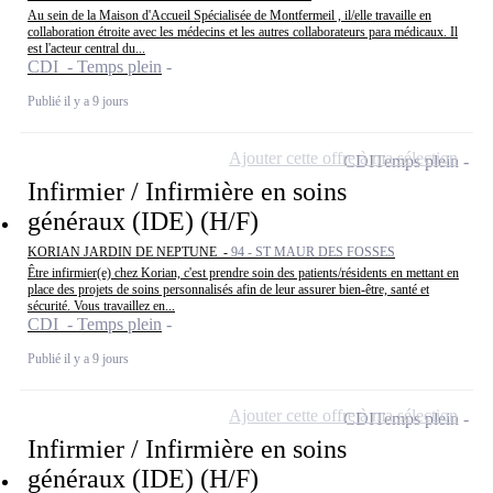
Au sein de la Maison d'Accueil Spécialisée de Montfermeil , il/elle travaille en
collaboration étroite avec les médecins et les autres collaborateurs para médicaux. Il
est l'acteur central du...
CDI - Temps plein
Publié il y a 9 jours
Ajouter cette offre à ma sélection
CDI
Temps plein
Infirmier / Infirmière en soins
généraux (IDE) (H/F)
KORIAN JARDIN DE NEPTUNE -
94 - ST MAUR DES FOSSES
Être infirmier(e) chez Korian, c'est prendre soin des patients/résidents en mettant en
place des projets de soins personnalisés afin de leur assurer bien-être, santé et
sécurité. Vous travaillez en...
CDI - Temps plein
Publié il y a 9 jours
Ajouter cette offre à ma sélection
CDI
Temps plein
Infirmier / Infirmière en soins
généraux (IDE) (H/F)