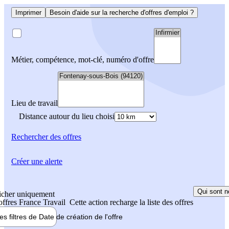
Imprimer
Besoin d'aide sur la recherche d'offres d'emploi ?
Métier, compétence, mot-clé, numéro d'offre
Lieu de travail
Distance autour du lieu choisi
Rechercher
des offres
Créer une alerte
Qui sont n
icher uniquement
 offres France Travail
Cette action recharge la liste des offres
les filtres de
Date de création
de l'offre