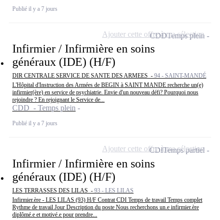
Publié il y a 7 jours
Ajouter cette offre à ma sélection
CDD
Temps plein
Infirmier / Infirmière en soins
généraux (IDE) (H/F)
DIR CENTRALE SERVICE DE SANTE DES ARMEES -
94 - SAINT-MANDÉ
L'Hôpital d'Instruction des Armées de BEGIN à SAINT MANDE recherche un(e)
infirmier(ère) en service de psychiatrie. Envie d'un nouveau défi? Pourquoi nous
rejoindre ? En rejoignant le Service de...
CDD - Temps plein
Publié il y a 7 jours
Ajouter cette offre à ma sélection
CDI
Temps partiel
Infirmier / Infirmière en soins
généraux (IDE) (H/F)
LES TERRASSES DES LILAS -
93 - LES LILAS
Infirmier.ère - LES LILAS (93) H/F Contrat CDI Temps de travail Temps complet
Rythme de travail Jour Description du poste Nous recherchons un.e infirmier.ère
diplômé.e et motivé.e pour prendre...