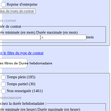
Reprise d'entreprise
plus
de types de contrat
 DE CONTRAT
ée de contrat
ée minimale (en mois)
Durée maximale (en mois)
mois
er
le filtre du type de contrat
les filtres de
Durée hebdo
madaire
 hebdomadaire
Temps plein (185)
Temps partiel (30)
Non renseignée (1461)
 HEBDOMADAIRE
cisez la durée hebdomadaire :
ée minimale (en heure)
Durée maximale (en heure)