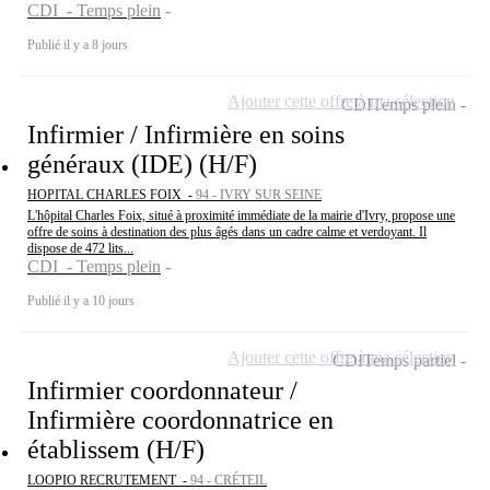
CDI - Temps plein
Publié il y a 8 jours
Ajouter cette offre à ma sélection
CDI
Temps plein
Infirmier / Infirmière en soins
généraux (IDE) (H/F)
HOPITAL CHARLES FOIX -
94 - IVRY SUR SEINE
L'hôpital Charles Foix, situé à proximité immédiate de la mairie d'Ivry, propose une
offre de soins à destination des plus âgés dans un cadre calme et verdoyant. Il
dispose de 472 lits...
CDI - Temps plein
Publié il y a 10 jours
Ajouter cette offre à ma sélection
CDI
Temps partiel
Infirmier coordonnateur /
Infirmière coordonnatrice en
établissem (H/F)
LOOPIO RECRUTEMENT -
94 - CRÉTEIL