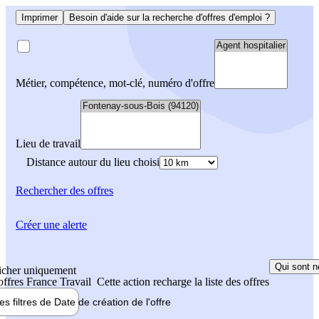
Imprimer
Besoin d'aide sur la recherche d'offres d'emploi ?
Métier, compétence, mot-clé, numéro d'offre
Lieu de travail
Distance autour du lieu choisi
Rechercher
des offres
Créer une alerte
Qui sont n
icher uniquement
 offres France Travail
Cette action recharge la liste des offres
les filtres de
Date de création
de l'offre