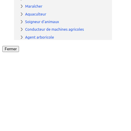
Fermer
Fermer
le détail de l'offre
/
Offre
sur
Offre précéden