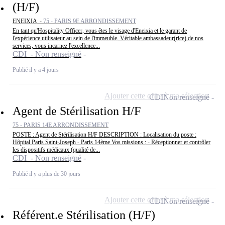
(H/F)
ENEIXIA -
75 - PARIS 9E ARRONDISSEMENT
En tant qu'Hospitality Officer, vous êtes le visage d'Eneixia et le garant de
l'expérience utilisateur au sein de l'immeuble. Véritable ambassadeur(rice) de nos
services, vous incarnez l'excellence...
CDI - Non renseigné
Publié il y a 4 jours
Ajouter cette offre à ma sélection
CDI
Non renseigné
Agent de Stérilisation H/F
75 - PARIS 14E ARRONDISSEMENT
POSTE : Agent de Stérilisation H/F DESCRIPTION : Localisation du poste :
Hôpital Paris Saint-Joseph - Paris 14ème Vos missions : - Réceptionner et contrôler
les dispositifs médicaux (qualité de...
CDI - Non renseigné
Publié il y a plus de 30 jours
Ajouter cette offre à ma sélection
CDI
Non renseigné
Référent.e Stérilisation (H/F)