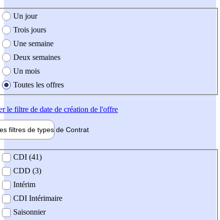
e création de l'offre
Un jour
Trois jours
Une semaine
Deux semaines
Un mois
Toutes les offres
er
le filtre de date de création de l'offre
les filtres de types de
Contrat
de contrat
CDI (41)
CDD (3)
Intérim
CDI Intérimaire
Saisonnier