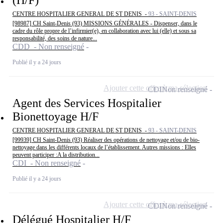
(H/F)
CENTRE HOSPITALIER GENERAL DE ST DENIS -
93 - SAINT-DENIS
[98987] CH Saint-Denis (93) MISSIONS GÉNÉRALES - Dispenser, dans le
cadre du rôle propre de l’infirmier(e), en collaboration avec lui (elle) et sous sa
responsabilité, des soins de nature...
CDD - Non renseigné
Publié il y a 24 jours
Ajouter cette offre à ma sélection
CDI
Non renseigné
Agent des Services Hospitalier
Bionettoyage H/F
CENTRE HOSPITALIER GENERAL DE ST DENIS -
93 - SAINT-DENIS
[99939] CH Saint-Denis (93) Réaliser des opérations de nettoyage et/ou de bio-
nettoyage dans les différents locaux de l’établissement. Autres missions : Elles
peuvent participer :A la distribution...
CDI - Non renseigné
Publié il y a 24 jours
Ajouter cette offre à ma sélection
CDI
Non renseigné
Délégué Hospitalier H/F