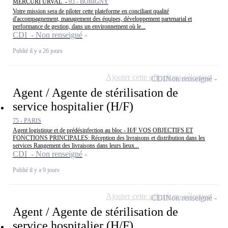
MERCURI URVAL -
93 - BOBIGNY
Votre mission sera de piloter cette plateforme en conciliant qualité
d'accompagnement, management des équipes, développement partenarial et
performance de gestion, dans un environnement où le...
CDI - Non renseigné
Publié il y a 26 jours
Ajouter cette offre à ma sélection
CDI
Non renseigné
Agent / Agente de stérilisation de
service hospitalier (H/F)
75 - PARIS
Agent logistique et de prédésinfection au bloc - H/F VOS OBJECTIFS ET
FONCTIONS PRINCIPALES: Réception des livraisons et distribution dans les
services Rangement des livraisons dans leurs lieux...
CDI - Non renseigné
Publié il y a 9 jours
Ajouter cette offre à ma sélection
CDI
Non renseigné
Agent / Agente de stérilisation de
service hospitalier (H/F)