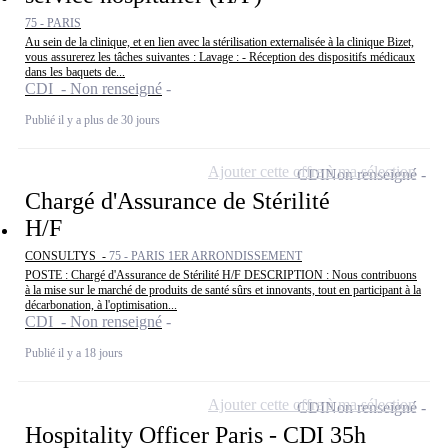
75 - PARIS
Au sein de la clinique, et en lien avec la stérilisation externalisée à la clinique Bizet,
vous assurerez les tâches suivantes : Lavage : - Réception des dispositifs médicaux
dans les baquets de...
CDI - Non renseigné
Publié il y a plus de 30 jours
Ajouter cette offre à ma sélection
CDI
Non renseigné
Chargé d'Assurance de Stérilité
H/F
CONSULTYS -
75 - PARIS 1ER ARRONDISSEMENT
POSTE : Chargé d'Assurance de Stérilité H/F DESCRIPTION : Nous contribuons
à la mise sur le marché de produits de santé sûrs et innovants, tout en participant à la
décarbonation, à l'optimisation...
CDI - Non renseigné
Publié il y a 18 jours
Ajouter cette offre à ma sélection
CDI
Non renseigné
Hospitality Officer Paris - CDI 35h