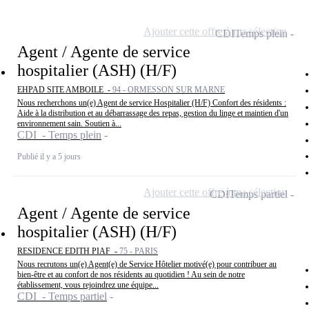
Ajouter cette offre à ma sélection
CDI
Temps plein
Agent / Agente de service
hospitalier (ASH) (H/F)
EHPAD SITE AMBOILE -
94 - ORMESSON SUR MARNE
Nous recherchons un(e) Agent de service Hospitalier (H/F) Confort des résidents :
Aide à la distribution et au débarrassage des repas, gestion du linge et maintien d'un
environnement sain. Soutien à...
CDI - Temps plein
Publié il y a 5 jours
Ajouter cette offre à ma sélection
CDI
Temps partiel
Agent / Agente de service
hospitalier (ASH) (H/F)
RESIDENCE EDITH PIAF -
75 - PARIS
Nous recrutons un(e) Agent(e) de Service Hôtelier motivé(e) pour contribuer au
bien-être et au confort de nos résidents au quotidien ! Au sein de notre
établissement, vous rejoindrez une équipe...
CDI - Temps partiel