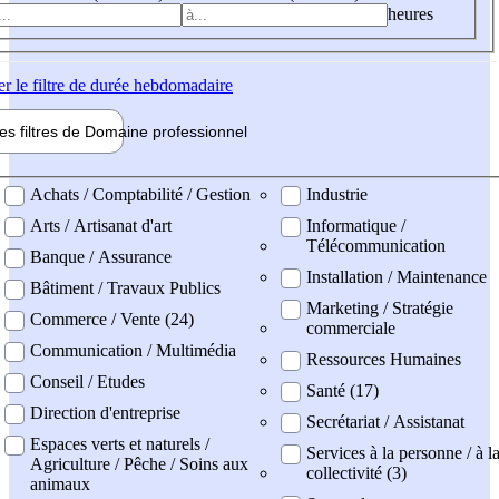
heures
er
le filtre de durée hebdomadaire
les filtres de
Domaine pro
fessionnel
ne professionel
Achats / Comptabilité / Gestion
Industrie
Arts / Artisanat d'art
Informatique /
Télécommunication
Banque / Assurance
Installation / Maintenance
Bâtiment / Travaux Publics
Marketing / Stratégie
Commerce / Vente (24)
commerciale
Communication / Multimédia
Ressources Humaines
Conseil / Etudes
Santé (17)
Direction d'entreprise
Secrétariat / Assistanat
Espaces verts et naturels /
Services à la personne / à l
Agriculture / Pêche / Soins aux
collectivité (3)
animaux