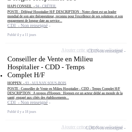
HAPI CONSEIL -
94 - CRÉTEIL
POSTE : Délégué Hospitalier H/F DESCRIPTION : Notre client est un leader
mondial de son aire thérapeutique, reconnu pour l'excellence de ses solutions et son
engagement de longue date au service...
CDI - Non renseigné
Publié il y a 11 jours
Ajouter cette offre à ma sélection
CDI
Non renseigné
Conseiller de Vente en Milieu
Hospitalier - CDD - Temps
Complet H/F
HOPPEN -
93 - AULNAY-SOUS-BOIS
POSTE : Conseiller de Vente en Milieu Hospitalier - CDD - Temps Complet H/F
DESCRIPTION : A propos d'Hoppen : Hoppen est un acteur dédié au monde de la
santé, engagé aux côtés des établissements...
CDI - Non renseigné
Publié il y a 18 jours
Ajouter cette offre à ma sélection
CDD
Non renseigné