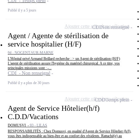
CDI - Temps plein
Publié il y a 5 jours
Ajouter cette offre à ma sélection
CDI
Non renseigné
Agent / Agente de stérilisation de
service hospitalier (H/F)
94 - NOGENT-SUR-MARNE
L'Hôpital privé Armand Brillard recherche : > un Agent de stérilisation (H/F)
L'agent de stérilisation assure l'hygiène du matériel chirurgical. A ce titre, vos
principales missions sont : -...
CDI - Non renseigné
Publié il y a plus de 30 jours
Ajouter cette offre à ma sélection
CDD
Temps plein
Agent de Service Hôtelier(h/f)
C.D.D/Vacations
DOMUSVI -
93 - LILAS
RESPONSABILITÉS : Chez Domusvi, en qualité d'Agent de Service Hôtelier (h/f),
vous êtes indispensable au bien-être et au confort des résidents. Rattaché(e) au