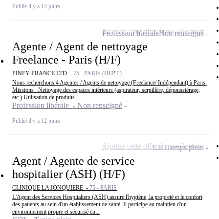
Publié il y a 14 jours
Ajouter cette offre à ma sélection
Profession libérale
Non renseigné
Agente / Agent de nettoyage
Freelance - Paris (H/F)
PINEY FRANCE LTD -
75 - PARIS (DEPT.)
Nous recherchons 4 Agentes / Agents de nettoyage (Freelance/ Indépendant) à Paris.
Missions : Nettoyage des espaces intérieurs (aspirateur, serpillère, dépoussiérage,
etc.) Utilisation de produits...
Profession libérale - Non renseigné
Publié il y a 12 jours
Ajouter cette offre à ma sélection
CDI
Temps plein
Agent / Agente de service
hospitalier (ASH) (H/F)
CLINIQUE LA JONQUIERE -
75 - PARIS
L'Agent des Services Hospitaliers (ASH) assure l'hygiène, la propreté et le confort
des patients au sein d'un établissement de santé. Il participe au maintien d'un
environnement propre et sécurisé en...