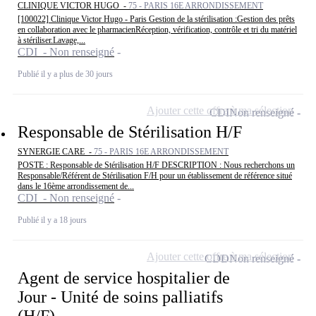
CLINIQUE VICTOR HUGO -
75 - PARIS 16E ARRONDISSEMENT
[100022] Clinique Victor Hugo - Paris Gestion de la stérilisation :Gestion des prêts
en collaboration avec le pharmacienRéception, vérification, contrôle et tri du matériel
à stériliser.Lavage,...
CDI - Non renseigné
Publié il y a plus de 30 jours
Ajouter cette offre à ma sélection
CDI
Non renseigné
Responsable de Stérilisation H/F
SYNERGIE CARE -
75 - PARIS 16E ARRONDISSEMENT
POSTE : Responsable de Stérilisation H/F DESCRIPTION : Nous recherchons un
Responsable/Référent de Stérilisation F/H pour un établissement de référence situé
dans le 16ème arrondissement de...
CDI - Non renseigné
Publié il y a 18 jours
Ajouter cette offre à ma sélection
CDD
Non renseigné
Agent de service hospitalier de
Jour - Unité de soins palliatifs