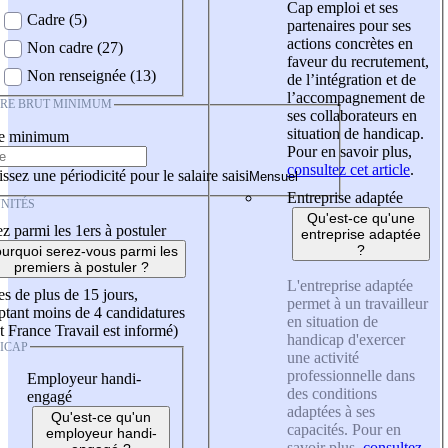
Cap emploi et ses
Cadre (5)
partenaires pour ses
actions concrètes en
Non cadre (27)
faveur du recrutement,
Non renseignée (13)
de l’intégration et de
l’accompagnement de
IRE BRUT MINIMUM
ses collaborateurs en
situation de handicap.
re minimum
Pour en savoir plus,
consultez cet article
.
ssez une périodicité pour le salaire saisi
Entreprise adaptée
NITÉS
Qu'est-ce qu'une
z parmi les 1ers à postuler
entreprise adaptée
?
urquoi serez-vous parmi les
premiers à postuler ?
L'entreprise adaptée
es de plus de 15 jours,
permet à un travailleur
tant moins de 4 candidatures
en situation de
t France Travail est informé)
handicap d'exercer
ICAP
une activité
professionnelle dans
Employeur handi-
des conditions
engagé
adaptées à ses
Qu'est-ce qu'un
capacités. Pour en
employeur handi-
savoir plus,
consultez