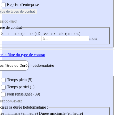
Reprise d'entreprise
plus
de types de contrat
 DE CONTRAT
ée de contrat
ée minimale (en mois)
Durée maximale (en mois)
mois
er
le filtre du type de contrat
les filtres de
Durée hebdo
madaire
 hebdomadaire
Temps plein (5)
Temps partiel (1)
Non renseignée (39)
 HEBDOMADAIRE
cisez la durée hebdomadaire :
ée minimale (en heure)
Durée maximale (en heure)