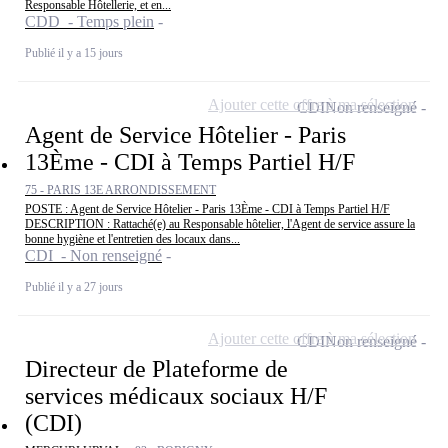
Responsable Hôtellerie, et en...
CDD - Temps plein
Publié il y a 15 jours
Ajouter cette offre à ma sélection
CDI
Non renseigné
Agent de Service Hôtelier - Paris
13Ème - CDI à Temps Partiel H/F
75 - PARIS 13E ARRONDISSEMENT
POSTE : Agent de Service Hôtelier - Paris 13Ème - CDI à Temps Partiel H/F
DESCRIPTION : Rattaché(e) au Responsable hôtelier, l'Agent de service assure la
bonne hygiène et l'entretien des locaux dans...
CDI - Non renseigné
Publié il y a 27 jours
Ajouter cette offre à ma sélection
CDI
Non renseigné
Directeur de Plateforme de
services médicaux sociaux H/F
(CDI)