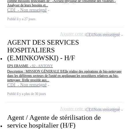
comme missions principales de : -Accueil physique de l'ensemble des visiteurs -
Analyser de leurs besoins et...
CDI - Non renseigné
Publié il y a 27 jours
Ajouter cette offre à ma sélection
CDI
Non renseigné
AGENT DES SERVICES
HOSPITALIERS
(E.MINKOWSKI) - H/F
EPS ERASME -
92 - ANTONY
Description : MISSION GÉNERALE Il/Elle réalise des opérations de bio-nettoyage
dans les différents secteurs de l'unité en appliquant les procédures relatives au bio-
nettoyage. Il/elle procède aux...
CDI - Non renseigné
Publié il y a plus de 30 jours
Ajouter cette offre à ma sélection
CDI
Non renseigné
Agent / Agente de stérilisation de
service hospitalier (H/F)