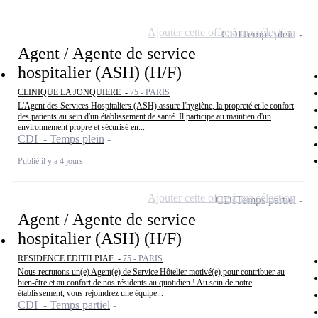
Ajouter cette offre à ma sélection
CDI
Temps plein
Agent / Agente de service
hospitalier (ASH) (H/F)
CLINIQUE LA JONQUIERE -
75 - PARIS
L'Agent des Services Hospitaliers (ASH) assure l'hygiène, la propreté et le confort
des patients au sein d'un établissement de santé. Il participe au maintien d'un
environnement propre et sécurisé en...
CDI - Temps plein
Publié il y a 4 jours
Ajouter cette offre à ma sélection
CDI
Temps partiel
Agent / Agente de service
hospitalier (ASH) (H/F)
RESIDENCE EDITH PIAF -
75 - PARIS
Nous recrutons un(e) Agent(e) de Service Hôtelier motivé(e) pour contribuer au
bien-être et au confort de nos résidents au quotidien ! Au sein de notre
établissement, vous rejoindrez une équipe...
CDI - Temps partiel