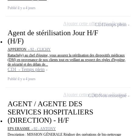
Publié il y a 4 jours
Ajouter cette offre à ma sélection
CDI
Temps plein
Agent de stérilisation Jour H/F
(H/F)
APPERTON -
92 - CLICHY
Rattaché(e) au chef d'équipe, vous assurez la stérilisation des dispositifs médicaux
(DM) en provenance de nos clients tout en veillant au respect des règles d'hygiène,
de sécurité et des délais de...
CDI - Temps plein
Publié il y a 4 jours
Ajouter cette offre à ma sélection
CDD
Non renseigné
AGENT / AGENTE DES
SERVICES HOSPITALIERS
(DIRECTION) - H/F
EPS ERASME -
92 - ANTONY
Description : MISSION GÉNERALE Réaliser des opérations de bio-nettoyage