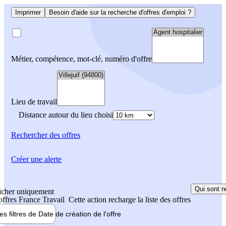
Imprimer
Besoin d'aide sur la recherche d'offres d'emploi ?
Métier, compétence, mot-clé, numéro d'offre
Lieu de travail
Distance autour du lieu choisi
Rechercher
des offres
Créer une alerte
Qui sont n
icher uniquement
 offres France Travail
Cette action recharge la liste des offres
les filtres de
Date de création
de l'offre