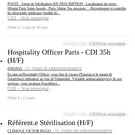
POSTE : Agent de Stérilisation H/F DESCRIPTION : Localisation du poste :
Hôpital Paris Saint-Joseph - Paris 14ème Vos missions : - Réceptionner et contrôler
les dispositifs médicaux (qualité de...
CDI - Non renseigné
Publié il y a plus de 30 jours
Ajouter cette offre à ma sélection
CDI
Non renseigné
Hospitality Officer Paris - CDI 35h
(H/F)
ENEIXIA -
75 - PARIS 9E ARRONDISSEMENT
En tant qu'Hospitality Officer, vous êtes le visage d'Eneixia et le garant de
l'expérience utilisateur au sein de l'immeuble. Véritable ambassadeur(rice) de nos
services, vous incarnez l'excellence...
CDI - Non renseigné
Publié il y a 3 jours
Ajouter cette offre à ma sélection
CDI
Non renseigné
Référent.e Stérilisation (H/F)
CLINIQUE VICTOR HUGO -
75 - PARIS 16E ARRONDISSEMENT