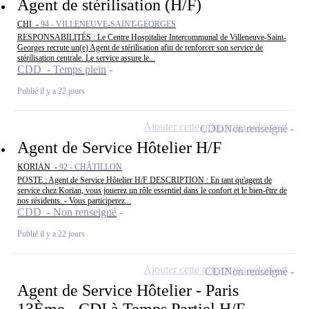
Agent de stérilisation (H/F)
CHI -
94 - VILLENEUVE-SAINT-GEORGES
RESPONSABILITÉS : Le Centre Hospitalier Intercommunal de Villeneuve-Saint-
Georges recrute un(e) Agent de stérilisation afin de renforcer son service de
stérilisation centrale. Le service assure le...
CDD - Temps plein
Publié il y a 22 jours
Ajouter cette offre à ma sélection
CDD
Non renseigné
Agent de Service Hôtelier H/F
KORIAN -
92 - CHÂTILLON
POSTE : Agent de Service Hôtelier H/F DESCRIPTION : En tant qu'agent de
service chez Korian, vous jouerez un rôle essentiel dans le confort et le bien-être de
nos résidents. - Vous participerez...
CDD - Non renseigné
Publié il y a 22 jours
Ajouter cette offre à ma sélection
CDI
Non renseigné
Agent de Service Hôtelier - Paris