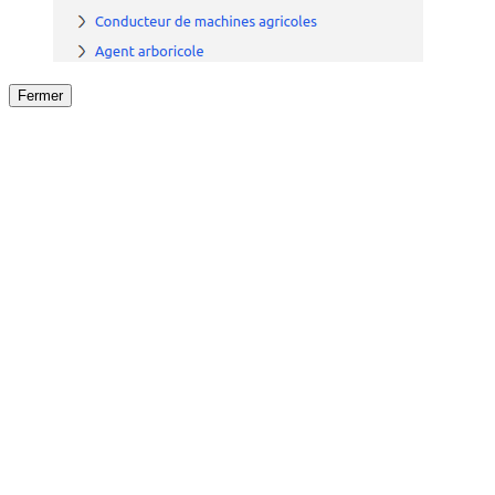
Fermer
Fermer
le détail de l'offre
/
Offre
sur
Offre précéden