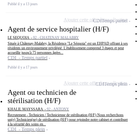
Publié il y a 13 jours
Ajouter cette offre à ma sélection
CDI
Temps partiel
Agent de service hospitalier (H/F)
LE SEQUOIA -
92 - CHATENAY MALABRY
Située à Châtenay-Malabry, la Résidence "Le Séquoia" est un EHPAD offrant à ses
résidents un environnement privilégié. L'établissement comprend 3 étages et peut
accueillir jusqu'à 75 personnes âgées...
CDI - Temps partiel
Publié il y a 17 jours
Ajouter cette offre à ma sélection
CDI
Temps plein
Agent ou technicien de
stérilisation (H/F)
KHALIL MAYSSARA -
92 - ANTONY
Recrutement - Technicien / Technicienne de stérilisation (H/F) Nous recherchons
un(e) Technicien(ne) de stérilisation (H/F) pour rejoindre notre cabinet et contribuer
à la sécurité des soins en...
CDI - Temps plein