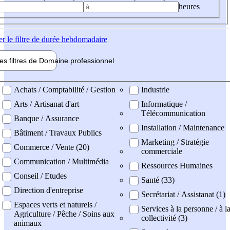
heures
er
le filtre de durée hebdomadaire
les filtres de
Domaine pro
fessionnel
ne professionel
Achats / Comptabilité / Gestion
Industrie
Arts / Artisanat d'art
Informatique /
Télécommunication
Banque / Assurance
Installation / Maintenance
Bâtiment / Travaux Publics
Marketing / Stratégie
Commerce / Vente (20)
commerciale
Communication / Multimédia
Ressources Humaines
Conseil / Etudes
Santé (33)
Direction d'entreprise
Secrétariat / Assistanat (1)
Espaces verts et naturels /
Services à la personne / à l
Agriculture / Pêche / Soins aux
collectivité (3)
animaux