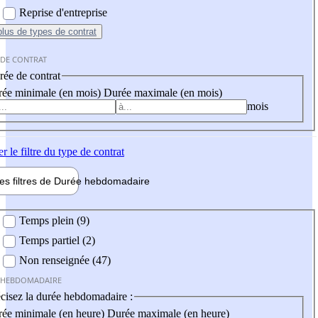
Reprise d'entreprise
plus
de types de contrat
 DE CONTRAT
ée de contrat
ée minimale (en mois)
Durée maximale (en mois)
mois
er
le filtre du type de contrat
les filtres de
Durée hebdo
madaire
 hebdomadaire
Temps plein (9)
Temps partiel (2)
Non renseignée (47)
 HEBDOMADAIRE
cisez la durée hebdomadaire :
ée minimale (en heure)
Durée maximale (en heure)