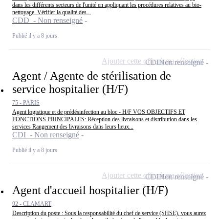
dans les différents secteurs de l'unité en appliquant les procédures relatives au bio-
nettoyage. Vérifier la qualité des...
CDD - Non renseigné
Publié il y a 8 jours
Ajouter cette offre à ma sélection
CDI
Non renseigné
Agent / Agente de stérilisation de
service hospitalier (H/F)
75 - PARIS
Agent logistique et de prédésinfection au bloc - H/F VOS OBJECTIFS ET
FONCTIONS PRINCIPALES: Réception des livraisons et distribution dans les
services Rangement des livraisons dans leurs lieux...
CDI - Non renseigné
Publié il y a 8 jours
Ajouter cette offre à ma sélection
CDI
Non renseigné
Agent d'accueil hospitalier (H/F)
92 - CLAMART
Description du poste : Sous la responsabilité du chef de service (SHSE), vous aurez