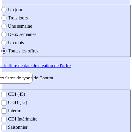
e création de l'offre
Un jour
Trois jours
Une semaine
Deux semaines
Un mois
Toutes les offres
er
le filtre de date de création de l'offre
les filtres de types de
Contrat
de contrat
CDI (45)
CDD (12)
Intérim
CDI Intérimaire
Saisonnier