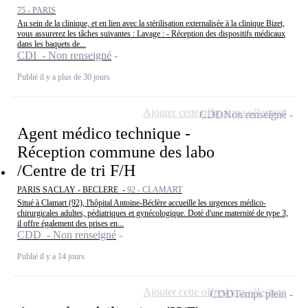
75 - PARIS
Au sein de la clinique, et en lien avec la stérilisation externalisée à la clinique Bizet,
vous assurerez les tâches suivantes : Lavage : - Réception des dispositifs médicaux
dans les baquets de...
CDI - Non renseigné
Publié il y a plus de 30 jours
Ajouter cette offre à ma sélection
CDD
Non renseigné
Agent médico technique -
Réception commune des labo
/Centre de tri F/H
PARIS SACLAY - BECLERE -
92 - CLAMART
Situé à Clamart (92), l'hôpital Antoine-Béclère accueille les urgences médico-
chirurgicales adultes, pédiatriques et gynécologique. Doté d'une maternité de type 3,
il offre également des prises en...
CDD - Non renseigné
Publié il y a 14 jours
Ajouter cette offre à ma sélection
CDD
Temps plein