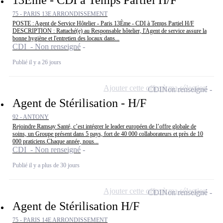
13Ème - CDI à Temps Partiel H/F
75 - PARIS 13E ARRONDISSEMENT
POSTE : Agent de Service Hôtelier - Paris 13Ème - CDI à Temps Partiel H/F
DESCRIPTION : Rattaché(e) au Responsable hôtelier, l'Agent de service assure la
bonne hygiène et l'entretien des locaux dans...
CDI - Non renseigné
Publié il y a 26 jours
Ajouter cette offre à ma sélection
CDI
Non renseigné
Agent de Stérilisation - H/F
92 - ANTONY
Rejoindre Ramsay Santé, c’est intégrer le leader européen de l’offre globale de
soins, un Groupe présent dans 5 pays, fort de 40 000 collaborateurs et près de 10
000 praticiens.Chaque année, nous...
CDI - Non renseigné
Publié il y a plus de 30 jours
Ajouter cette offre à ma sélection
CDI
Non renseigné
Agent de Stérilisation H/F
75 - PARIS 14E ARRONDISSEMENT