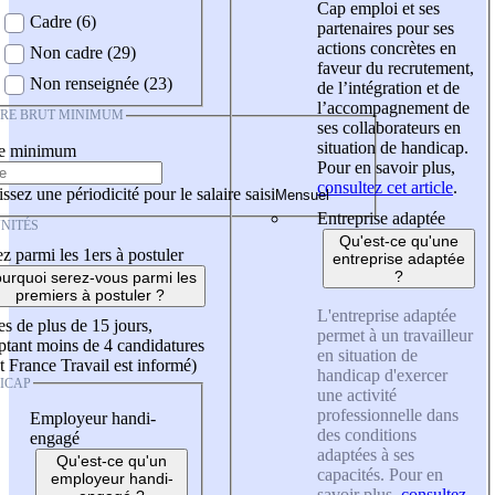
Cap emploi et ses
Cadre (6)
partenaires pour ses
actions concrètes en
Non cadre (29)
faveur du recrutement,
Non renseignée (23)
de l’intégration et de
l’accompagnement de
IRE BRUT MINIMUM
ses collaborateurs en
situation de handicap.
re minimum
Pour en savoir plus,
consultez cet article
.
ssez une périodicité pour le salaire saisi
Entreprise adaptée
NITÉS
Qu'est-ce qu'une
z parmi les 1ers à postuler
entreprise adaptée
?
urquoi serez-vous parmi les
premiers à postuler ?
L'entreprise adaptée
es de plus de 15 jours,
permet à un travailleur
tant moins de 4 candidatures
en situation de
t France Travail est informé)
handicap d'exercer
ICAP
une activité
professionnelle dans
Employeur handi-
des conditions
engagé
adaptées à ses
Qu'est-ce qu'un
capacités. Pour en
employeur handi-
savoir plus,
consultez