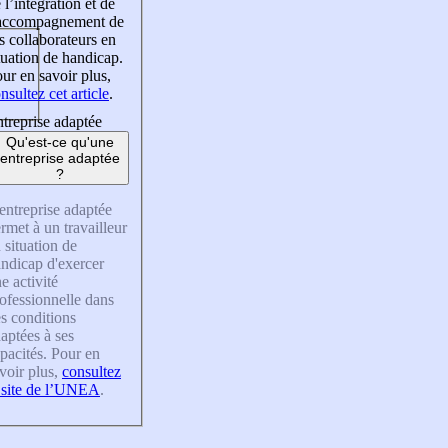
 l’intégration et de
’accompagnement de
s collaborateurs en
tuation de handicap.
ur en savoir plus,
nsultez cet article
.
treprise adaptée
Qu'est-ce qu'une
entreprise adaptée
?
entreprise adaptée
rmet à un travailleur
 situation de
ndicap d'exercer
e activité
ofessionnelle dans
s conditions
aptées à ses
pacités. Pour en
voir plus,
consultez
 site de l’UNEA
.