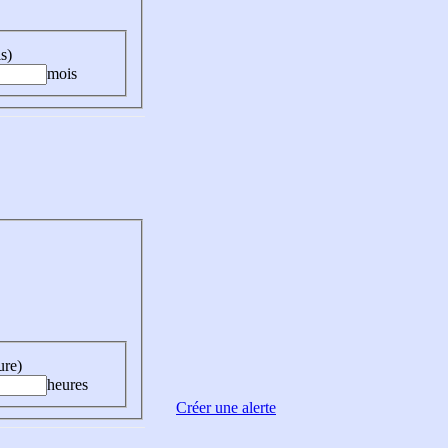
s)
mois
ure)
heures
Créer une alerte