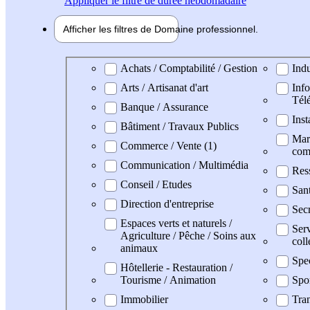
Appliquer
le filtre de durée hebdomadaire
Afficher les filtres de
Domaine pro
fessionnel
Domaine professionel
Achats / Comptabilité / Gestion
Indu
Arts / Artisanat d'art
Info
Tél
Banque / Assurance
Inst
Bâtiment / Travaux Publics
Mark
Commerce / Vente (1)
com
Communication / Multimédia
Res
Conseil / Etudes
San
Direction d'entreprise
Secr
Espaces verts et naturels /
Serv
Agriculture / Pêche / Soins aux
coll
animaux
Spe
Hôtellerie - Restauration /
Tourisme / Animation
Spo
Immobilier
Tran