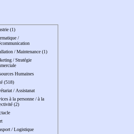
strie (1)
rmatique /
écommunication
allation / Maintenance (1)
eting / Stratégie
merciale
sources Humaines
té (518)
étariat / Assistanat
ices à la personne / à la
ectivité (2)
ctacle
rt
sport / Logistique