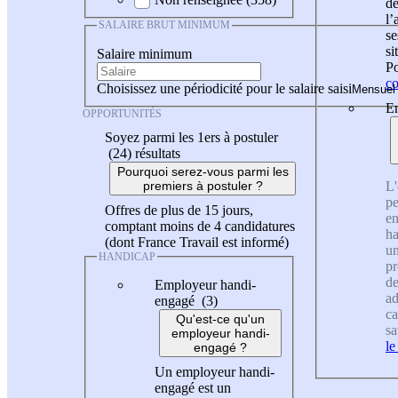
de
l
SALAIRE BRUT MINIMUM
se
si
Salaire minimum
Po
co
Choisissez une périodicité pour le salaire saisi
En
OPPORTUNITÉS
Soyez parmi les 1ers à postuler
(24)
résultats
Pourquoi serez-vous parmi les
L'
premiers à postuler ?
pe
Offres de plus de 15 jours,
en
comptant moins de 4 candidatures
ha
(dont France Travail est informé)
un
HANDICAP
pr
de
Employeur handi-
ad
engagé (3)
ca
Qu'est-ce qu'un
sa
employeur handi-
le
engagé ?
Un employeur handi-
engagé est un