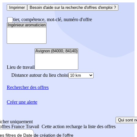
Imprimer
Besoin d'aide sur la recherche d'offres d'emploi ?
Métier, compétence, mot-clé, numéro d'offre
Lieu de travail
Distance autour du lieu choisi
Rechercher
des offres
Créer une alerte
Qui sont n
icher uniquement
 offres France Travail
Cette action recharge la liste des offres
les filtres de
Date de création
de l'offre