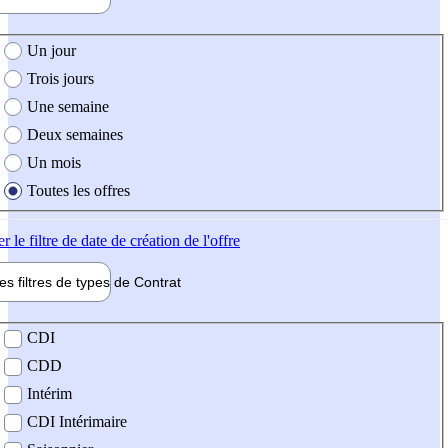
e création de l'offre
Un jour
Trois jours
Une semaine
Deux semaines
Un mois
Toutes les offres
er
le filtre de date de création de l'offre
les filtres de types de
Contrat
de contrat
CDI
CDD
Intérim
CDI Intérimaire