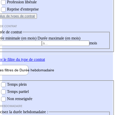
Profession libérale
Reprise d'entreprise
plus
de types de contrat
 DE CONTRAT
ée de contrat
ée minimale (en mois)
Durée maximale (en mois)
mois
er
le filtre du type de contrat
les filtres de
Durée hebdo
madaire
 hebdomadaire
Temps plein
Temps partiel
Non renseignée
 HEBDOMADAIRE
cisez la durée hebdomadaire :