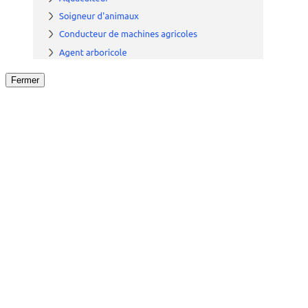
Fermer
Fermer
le détail de l'offre
/
Offre
sur
Offre précéden