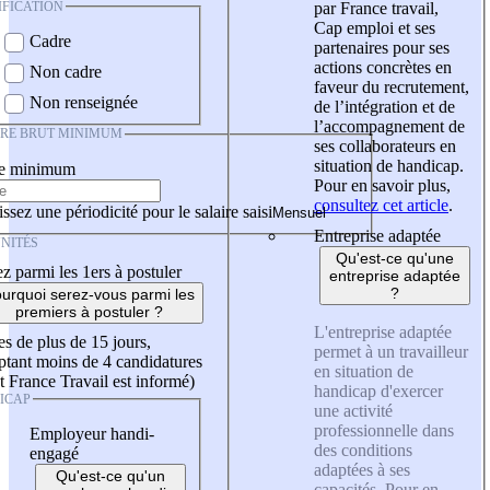
IFICATION
par France travail,
Cap emploi et ses
Cadre
partenaires pour ses
actions concrètes en
Non cadre
faveur du recrutement,
Non renseignée
de l’intégration et de
l’accompagnement de
IRE BRUT MINIMUM
ses collaborateurs en
situation de handicap.
re minimum
Pour en savoir plus,
consultez cet article
.
ssez une périodicité pour le salaire saisi
Entreprise adaptée
NITÉS
Qu'est-ce qu'une
z parmi les 1ers à postuler
entreprise adaptée
?
urquoi serez-vous parmi les
premiers à postuler ?
L'entreprise adaptée
es de plus de 15 jours,
permet à un travailleur
tant moins de 4 candidatures
en situation de
t France Travail est informé)
handicap d'exercer
ICAP
une activité
professionnelle dans
Employeur handi-
des conditions
engagé
adaptées à ses
Qu'est-ce qu'un
capacités. Pour en