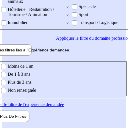
animaux
Spectacle
Hôtellerie - Restauration /
Tourisme / Animation
Sport
Immobilier
Transport / Logistique
Appliquer
le filtre du domaine professi
es filtres liés à l'
Expérience
demandée
ience demandée
Moins de 1 an
De 1 à 3 ans
Plus de 3 ans
Non renseignée
er
le filtre de l'expérience demandée
Plus De
Filtres