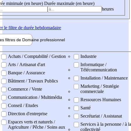
ée minimale (en heure)
Durée maximale (en heure)
heures
er
le filtre de durée hebdomadaire
les filtres de
Domaine pro
fessionnel
ne professionel
Achats / Comptabilité / Gestion
Industrie
Arts / Artisanat d'art
Informatique /
Télécommunication
Banque / Assurance
Installation / Maintenance
Bâtiment / Travaux Publics
Marketing / Stratégie
Commerce / Vente
commerciale
Communication / Multimédia
Ressources Humaines
Conseil / Etudes
Santé
Direction d'entreprise
Secrétariat / Assistanat
Espaces verts et naturels /
Services à la personne / à l
Agriculture / Pêche / Soins aux
collectivité