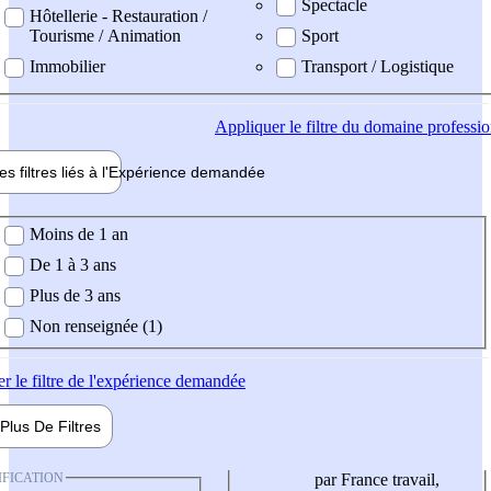
Spectacle
Hôtellerie - Restauration /
Tourisme / Animation
Sport
Immobilier
Transport / Logistique
Appliquer
le filtre du domaine professi
es filtres liés à l'
Expérience
demandée
ience demandée
Moins de 1 an
De 1 à 3 ans
Plus de 3 ans
Non renseignée (1)
er
le filtre de l'expérience demandée
Plus De
Filtres
IFICATION
par France travail,