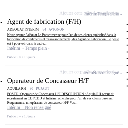
Ajouter cette offre à ma sélection
Intérim
Temps plein
Agent de fabrication (F/H)
ADEQUAT INTERIM -
84 - AVIGNON
Notre agence Adéquat Le Pontet recrute pour l'un de ses clients spécialisé dans la
fabrication de condiments et d'assaisonnements, des Agent de Fabrication. Le poste
est à pourvoir dans le cadre...
Intérim - Temps plein
Publié il y a 13 jours
Ajouter cette offre à ma sélection
Intérim
Non renseigné
Operateur de Concasseur H/F
AQUILA RH -
30 - PUJAUT
POSTE : Operateur de Concasseur H/F DESCRIPTION : Aquila RH acteur du
recrutement en CDI/CDD et Intérim recherche pour l'un de ses clients basé sur
Roquemaure, un opérateur de concasseur H/F Vos...
Intérim - Non renseigné
Publié il y a 18 jours