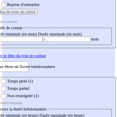
Reprise d'entreprise
plus
de types de contrat
 DE CONTRAT
ée de contrat
ée minimale (en mois)
Durée maximale (en mois)
mois
er
le filtre du type de contrat
les filtres de
Durée hebdo
madaire
 hebdomadaire
Temps plein (1)
Temps partiel
Non renseignée (1)
 HEBDOMADAIRE
cisez la durée hebdomadaire :
ée minimale (en heure)
Durée maximale (en heure)