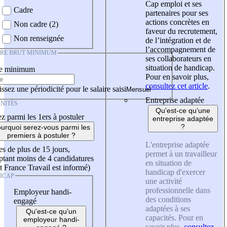
Cap emploi et ses
Cadre
partenaires pour ses
actions concrètes en
Non cadre (2)
faveur du recrutement,
Non renseignée
de l’intégration et de
l’accompagnement de
IRE BRUT MINIMUM
ses collaborateurs en
situation de handicap.
re minimum
Pour en savoir plus,
consultez cet article
.
ssez une périodicité pour le salaire saisi
Entreprise adaptée
NITÉS
Qu'est-ce qu'une
z parmi les 1ers à postuler
entreprise adaptée
?
urquoi serez-vous parmi les
premiers à postuler ?
L'entreprise adaptée
es de plus de 15 jours,
permet à un travailleur
tant moins de 4 candidatures
en situation de
t France Travail est informé)
handicap d'exercer
ICAP
une activité
professionnelle dans
Employeur handi-
des conditions
engagé
adaptées à ses
Qu'est-ce qu'un
capacités. Pour en
employeur handi-
savoir plus,
consultez