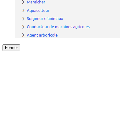
Fermer
Fermer
le détail de l'offre
/
Offre
sur
Offre précéden