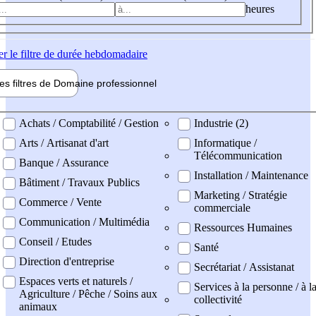
heures
er
le filtre de durée hebdomadaire
les filtres de
Domaine pro
fessionnel
ne professionel
Achats / Comptabilité / Gestion
Industrie (2)
Arts / Artisanat d'art
Informatique /
Télécommunication
Banque / Assurance
Installation / Maintenance
Bâtiment / Travaux Publics
Marketing / Stratégie
Commerce / Vente
commerciale
Communication / Multimédia
Ressources Humaines
Conseil / Etudes
Santé
Direction d'entreprise
Secrétariat / Assistanat
Espaces verts et naturels /
Services à la personne / à l
Agriculture / Pêche / Soins aux
collectivité
animaux