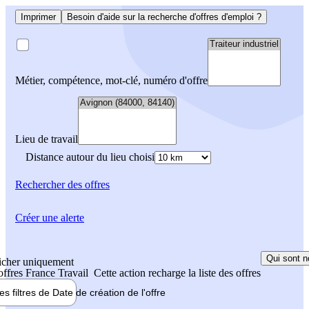
Imprimer
Besoin d'aide sur la recherche d'offres d'emploi ?
Métier, compétence, mot-clé, numéro d'offre
Lieu de travail
Distance autour du lieu choisi
Rechercher
des offres
Créer une alerte
Qui sont n
icher uniquement
 offres France Travail
Cette action recharge la liste des offres
les filtres de
Date de création
de l'offre