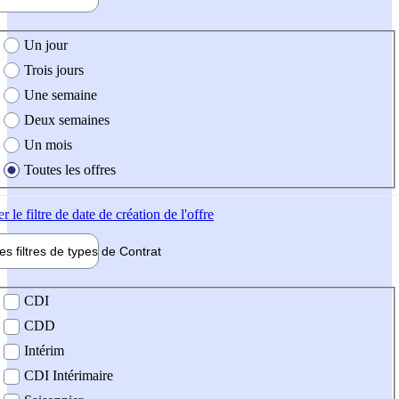
e création de l'offre
Un jour
Trois jours
Une semaine
Deux semaines
Un mois
Toutes les offres
er
le filtre de date de création de l'offre
les filtres de types de
Contrat
de contrat
CDI
CDD
Intérim
CDI Intérimaire