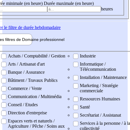
ée minimale (en heure)
Durée maximale (en heure)
heures
er
le filtre de durée hebdomadaire
les filtres de
Domaine pro
fessionnel
ne professionel
Achats / Comptabilité / Gestion
Industrie
Arts / Artisanat d'art
Informatique /
Télécommunication
Banque / Assurance
Installation / Maintenance
Bâtiment / Travaux Publics
Marketing / Stratégie
Commerce / Vente
commerciale
Communication / Multimédia
Ressources Humaines
Conseil / Etudes
Santé
Direction d'entreprise
Secrétariat / Assistanat
Espaces verts et naturels /
Services à la personne / à l
Agriculture / Pêche / Soins aux
collectivité