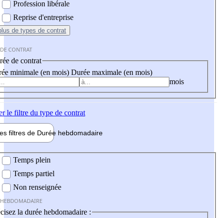
Profession libérale
Reprise d'entreprise
plus
de types de contrat
 DE CONTRAT
ée de contrat
ée minimale (en mois)
Durée maximale (en mois)
mois
er
le filtre du type de contrat
les filtres de
Durée hebdo
madaire
 hebdomadaire
Temps plein
Temps partiel
Non renseignée
 HEBDOMADAIRE
cisez la durée hebdomadaire :