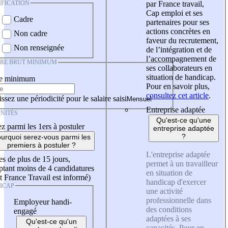
IFICATION
par France travail,
Cap emploi et ses
Cadre
partenaires pour ses
actions concrètes en
Non cadre
faveur du recrutement,
Non renseignée
de l’intégration et de
l’accompagnement de
IRE BRUT MINIMUM
ses collaborateurs en
situation de handicap.
re minimum
Pour en savoir plus,
consultez cet article
.
ssez une périodicité pour le salaire saisi
Entreprise adaptée
NITÉS
Qu'est-ce qu'une
z parmi les 1ers à postuler
entreprise adaptée
?
urquoi serez-vous parmi les
premiers à postuler ?
L'entreprise adaptée
es de plus de 15 jours,
permet à un travailleur
tant moins de 4 candidatures
en situation de
t France Travail est informé)
handicap d'exercer
ICAP
une activité
professionnelle dans
Employeur handi-
des conditions
engagé
adaptées à ses
Qu'est-ce qu'un
capacités. Pour en