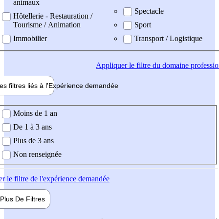
animaux
Spectacle
Hôtellerie - Restauration /
Tourisme / Animation
Sport
Immobilier
Transport / Logistique
Appliquer
le filtre du domaine professi
es filtres liés à l'
Expérience
demandée
ience demandée
Moins de 1 an
De 1 à 3 ans
Plus de 3 ans
Non renseignée
er
le filtre de l'expérience demandée
Plus De
Filtres