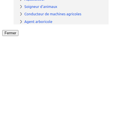
Fermer
Fermer
le détail de l'offre
/
Offre
sur
Offre précéden