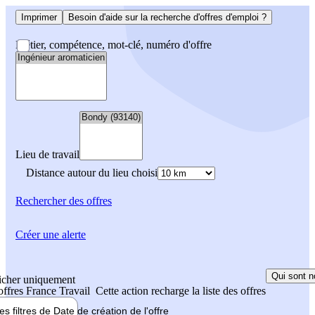
Imprimer
Besoin d'aide sur la recherche d'offres d'emploi ?
Métier, compétence, mot-clé, numéro d'offre
Lieu de travail
Distance autour du lieu choisi
Rechercher
des offres
Créer une alerte
Qui sont n
icher uniquement
 offres France Travail
Cette action recharge la liste des offres
les filtres de
Date de création
de l'offre