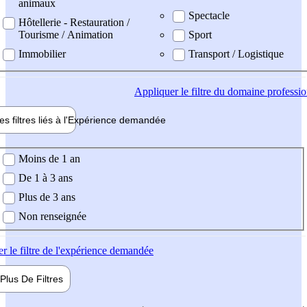
animaux
Spectacle
Hôtellerie - Restauration /
Tourisme / Animation
Sport
Immobilier
Transport / Logistique
Appliquer
le filtre du domaine professi
es filtres liés à l'
Expérience
demandée
ience demandée
Moins de 1 an
De 1 à 3 ans
Plus de 3 ans
Non renseignée
er
le filtre de l'expérience demandée
Plus De
Filtres