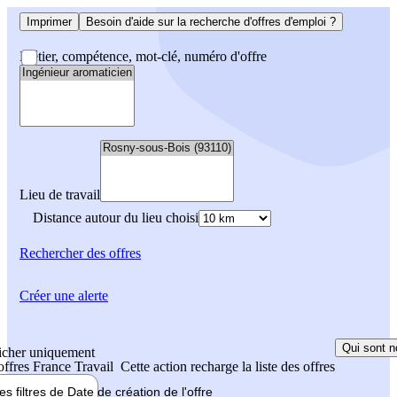
Imprimer
Besoin d'aide sur la recherche d'offres d'emploi ?
Métier, compétence, mot-clé, numéro d'offre
Lieu de travail
Distance autour du lieu choisi
Rechercher
des offres
Créer une alerte
Qui sont n
icher uniquement
 offres France Travail
Cette action recharge la liste des offres
les filtres de
Date de création
de l'offre