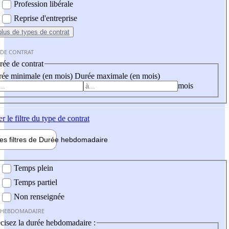
Profession libérale
Reprise d'entreprise
plus
de types de contrat
 DE CONTRAT
ée de contrat
ée minimale (en mois)
Durée maximale (en mois)
mois
er
le filtre du type de contrat
les filtres de
Durée hebdo
madaire
 hebdomadaire
Temps plein
Temps partiel
Non renseignée
 HEBDOMADAIRE
cisez la durée hebdomadaire :