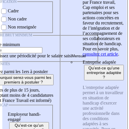
IFICATION
par France travail,
Cap emploi et ses
Cadre
partenaires pour ses
actions concrètes en
Non cadre
faveur du recrutement,
Non renseignée
de l’intégration et de
l’accompagnement de
IRE BRUT MINIMUM
ses collaborateurs en
situation de handicap.
re minimum
Pour en savoir plus,
consultez cet article
.
ssez une périodicité pour le salaire saisi
Entreprise adaptée
NITÉS
Qu'est-ce qu'une
z parmi les 1ers à postuler
entreprise adaptée
?
urquoi serez-vous parmi les
premiers à postuler ?
L'entreprise adaptée
es de plus de 15 jours,
permet à un travailleur
tant moins de 4 candidatures
en situation de
t France Travail est informé)
handicap d'exercer
ICAP
une activité
professionnelle dans
Employeur handi-
des conditions
engagé
adaptées à ses
Qu'est-ce qu'un
capacités. Pour en