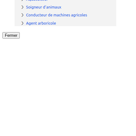
Fermer
Fermer
le détail de l'offre
/
Offre
sur
Offre précéden