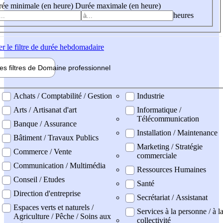
ée minimale (en heure)
Durée maximale (en heure)
heures
er
le filtre de durée hebdomadaire
les filtres de
Domaine pro
fessionnel
ne professionel
Achats / Comptabilité / Gestion
Industrie
Arts / Artisanat d'art
Informatique /
Télécommunication
Banque / Assurance
Installation / Maintenance
Bâtiment / Travaux Publics
Marketing / Stratégie
Commerce / Vente
commerciale
Communication / Multimédia
Ressources Humaines
Conseil / Etudes
Santé
Direction d'entreprise
Secrétariat / Assistanat
Espaces verts et naturels /
Services à la personne / à l
Agriculture / Pêche / Soins aux
collectivité