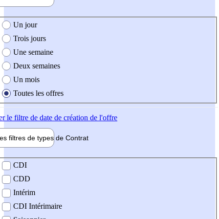
e création de l'offre
Un jour
Trois jours
Une semaine
Deux semaines
Un mois
Toutes les offres
er
le filtre de date de création de l'offre
les filtres de types de
Contrat
de contrat
CDI
CDD
Intérim
CDI Intérimaire