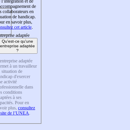
 l’intégration et de
’accompagnement de
s collaborateurs en
tuation de handicap.
ur en savoir plus,
nsultez cet article
.
treprise adaptée
Qu'est-ce qu'une
entreprise adaptée
?
entreprise adaptée
rmet à un travailleur
 situation de
ndicap d'exercer
e activité
ofessionnelle dans
s conditions
aptées à ses
pacités. Pour en
voir plus,
consultez
 site de l’UNEA
.