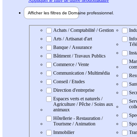
Appliquer
le filtre de durée hebdomadaire
Afficher les filtres de
Domaine pro
fessionnel
Domaine professionel
Achats / Comptabilité / Gestion
Indu
Arts / Artisanat d'art
Info
Tél
Banque / Assurance
Inst
Bâtiment / Travaux Publics
Mark
Commerce / Vente
com
Communication / Multimédia
Res
Conseil / Etudes
San
Direction d'entreprise
Secr
Espaces verts et naturels /
Serv
Agriculture / Pêche / Soins aux
coll
animaux
Spe
Hôtellerie - Restauration /
Tourisme / Animation
Spo
Immobilier
Tran