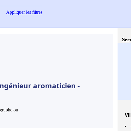
Appliquer
les filtres
Serv
Ingénieur aromaticien -
hographe ou
Vil