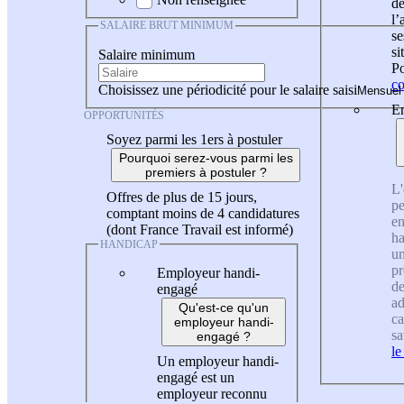
de
l
SALAIRE BRUT MINIMUM
se
si
Salaire minimum
Po
co
Choisissez une périodicité pour le salaire saisi
En
OPPORTUNITÉS
Soyez parmi les 1ers à postuler
Pourquoi serez-vous parmi les
premiers à postuler ?
L'
Offres de plus de 15 jours,
pe
comptant moins de 4 candidatures
en
(dont France Travail est informé)
ha
HANDICAP
un
pr
Employeur handi-
de
engagé
ad
Qu'est-ce qu'un
ca
employeur handi-
sa
engagé ?
le
Un employeur handi-
engagé est un
employeur reconnu