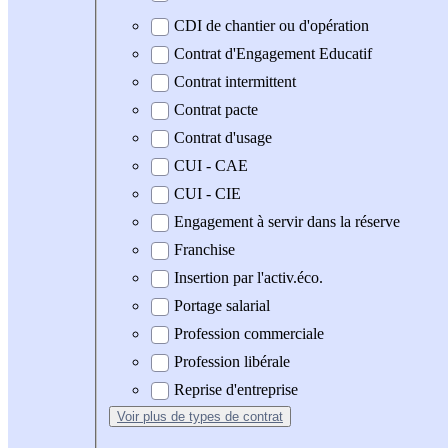
CDI de chantier ou d'opération
Contrat d'Engagement Educatif
Contrat intermittent
Contrat pacte
Contrat d'usage
CUI - CAE
CUI - CIE
Engagement à servir dans la réserve
Franchise
Insertion par l'activ.éco.
Portage salarial
Profession commerciale
Profession libérale
Reprise d'entreprise
Voir plus
de types de contrat