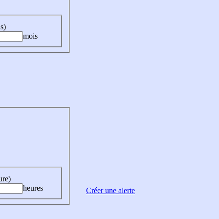
s)
mois
ure)
heures
Créer une alerte