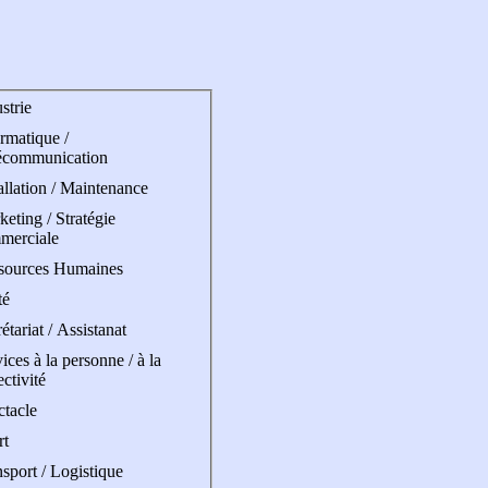
strie
rmatique /
écommunication
allation / Maintenance
eting / Stratégie
merciale
sources Humaines
té
étariat / Assistanat
ices à la personne / à la
ectivité
ctacle
rt
sport / Logistique