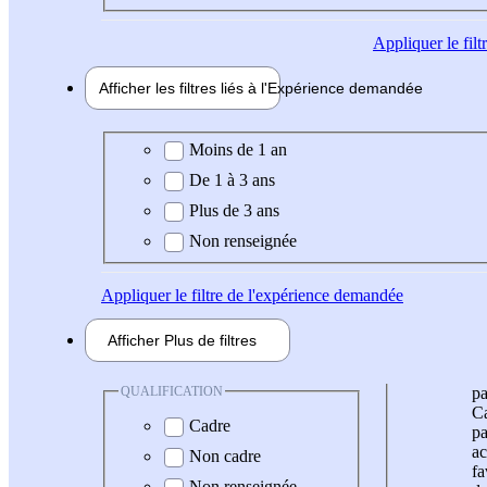
Appliquer
le fil
Afficher les filtres liés à l'
Expérience
demandée
Expérience demandée
Moins de 1 an
De 1 à 3 ans
Plus de 3 ans
Non renseignée
Appliquer
le filtre de l'expérience demandée
Afficher
Plus de
filtres
QUALIFICATION
pa
Ca
Cadre
pa
ac
Non cadre
fa
Non renseignée