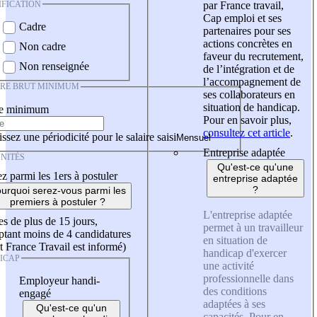
IFICATION
par France travail,
Cap emploi et ses
Cadre
partenaires pour ses
actions concrètes en
Non cadre
faveur du recrutement,
Non renseignée
de l’intégration et de
l’accompagnement de
IRE BRUT MINIMUM
ses collaborateurs en
situation de handicap.
re minimum
Pour en savoir plus,
consultez cet article
.
ssez une périodicité pour le salaire saisi
Entreprise adaptée
NITÉS
Qu'est-ce qu'une
z parmi les 1ers à postuler
entreprise adaptée
?
urquoi serez-vous parmi les
premiers à postuler ?
L'entreprise adaptée
es de plus de 15 jours,
permet à un travailleur
tant moins de 4 candidatures
en situation de
t France Travail est informé)
handicap d'exercer
ICAP
une activité
professionnelle dans
Employeur handi-
des conditions
engagé
adaptées à ses
Qu'est-ce qu'un
capacités. Pour en