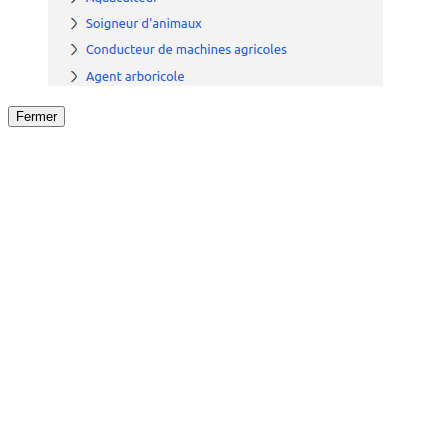
Fermer
Fermer
le détail de l'offre
/
Offre
sur
Offre précéden