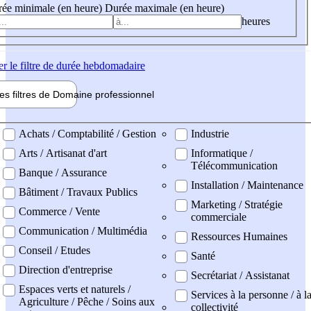
ée minimale (en heure)
Durée maximale (en heure)
heures
er
le filtre de durée hebdomadaire
les filtres de
Domaine pro
fessionnel
ne professionel
Achats / Comptabilité / Gestion
Industrie
Arts / Artisanat d'art
Informatique /
Télécommunication
Banque / Assurance
Installation / Maintenance
Bâtiment / Travaux Publics
Marketing / Stratégie
Commerce / Vente
commerciale
Communication / Multimédia
Ressources Humaines
Conseil / Etudes
Santé
Direction d'entreprise
Secrétariat / Assistanat
Espaces verts et naturels /
Services à la personne / à l
Agriculture / Pêche / Soins aux
collectivité