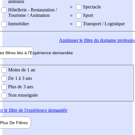
animaux
Spectacle
Hôtellerie - Restauration /
Tourisme / Animation
Sport
Immobilier
Transport / Logistique
Appliquer
le filtre du domaine professi
es filtres liés à l'
Expérience
demandée
ience demandée
Moins de 1 an
De 1 à 3 ans
Plus de 3 ans
Non renseignée
er
le filtre de l'expérience demandée
Plus De
Filtres