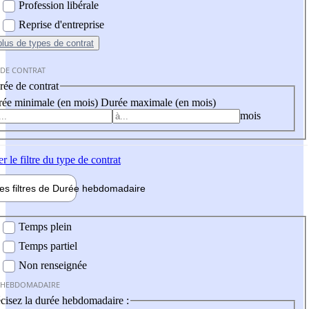
Profession libérale
Reprise d'entreprise
plus
de types de contrat
 DE CONTRAT
ée de contrat
ée minimale (en mois)
Durée maximale (en mois)
mois
er
le filtre du type de contrat
les filtres de
Durée hebdo
madaire
 hebdomadaire
Temps plein
Temps partiel
Non renseignée
 HEBDOMADAIRE
cisez la durée hebdomadaire :