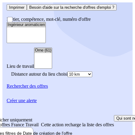
Imprimer
Besoin d'aide sur la recherche d'offres d'emploi ?
Métier, compétence, mot-clé, numéro d'offre
Lieu de travail
Distance autour du lieu choisi
Rechercher
des offres
Créer une alerte
Qui sont n
icher uniquement
 offres France Travail
Cette action recharge la liste des offres
les filtres de
Date de création
de l'offre