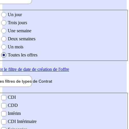
e création de l'offre
Un jour
Trois jours
Une semaine
Deux semaines
Un mois
Toutes les offres
er
le filtre de date de création de l'offre
les filtres de types de
Contrat
de contrat
CDI
CDD
Intérim
CDI Intérimaire