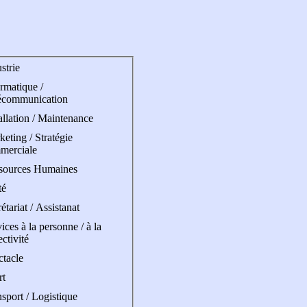
strie
rmatique /
écommunication
allation / Maintenance
eting / Stratégie
merciale
sources Humaines
té
étariat / Assistanat
ices à la personne / à la
ectivité
ctacle
rt
sport / Logistique