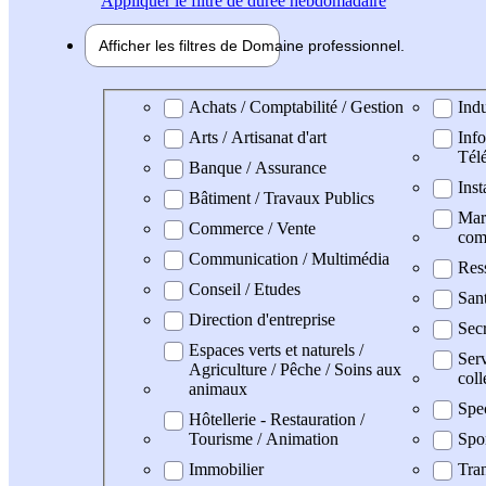
Appliquer
le filtre de durée hebdomadaire
Afficher les filtres de
Domaine pro
fessionnel
Domaine professionel
Achats / Comptabilité / Gestion
Indu
Arts / Artisanat d'art
Info
Tél
Banque / Assurance
Inst
Bâtiment / Travaux Publics
Mark
Commerce / Vente
com
Communication / Multimédia
Res
Conseil / Etudes
San
Direction d'entreprise
Secr
Espaces verts et naturels /
Serv
Agriculture / Pêche / Soins aux
coll
animaux
Spe
Hôtellerie - Restauration /
Tourisme / Animation
Spo
Immobilier
Tran