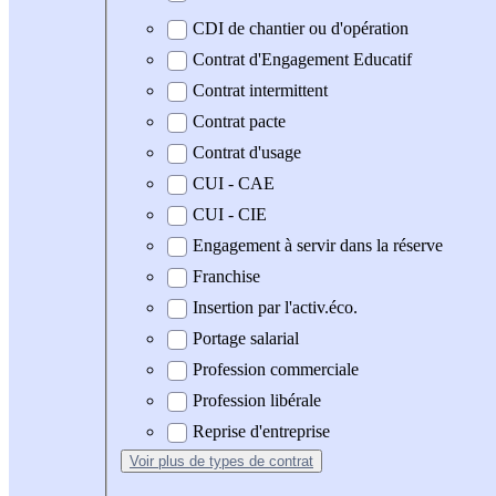
CDI de chantier ou d'opération
Contrat d'Engagement Educatif
Contrat intermittent
Contrat pacte
Contrat d'usage
CUI - CAE
CUI - CIE
Engagement à servir dans la réserve
Franchise
Insertion par l'activ.éco.
Portage salarial
Profession commerciale
Profession libérale
Reprise d'entreprise
Voir plus
de types de contrat