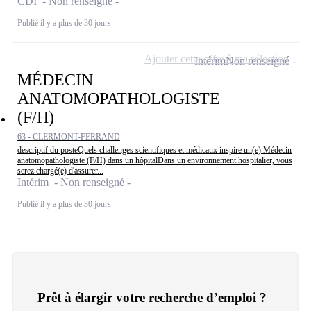
CDI - Non renseigné
Publié il y a plus de 30 jours
Ajouter cette offre à ma sélection
Intérim
Non renseigné
MÉDECIN
ANATOMOPATHOLOGISTE
(F/H)
63 - CLERMONT-FERRAND
descriptif du posteQuels challenges scientifiques et médicaux inspire un(e) Médecin
anatomopathologiste (F/H) dans un hôpitalDans un environnement hospitalier, vous
serez chargé(e) d'assurer...
Intérim - Non renseigné
Publié il y a plus de 30 jours
Prêt à élargir votre recherche d’emploi ?