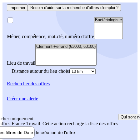
Imprimer
Besoin d'aide sur la recherche d'offres d'emploi ?
Métier, compétence, mot-clé, numéro d'offre
Lieu de travail
Distance autour du lieu choisi
Rechercher
des offres
Créer une alerte
Qui sont n
icher uniquement
 offres France Travail
Cette action recharge la liste des offres
les filtres de
Date de création
de l'offre