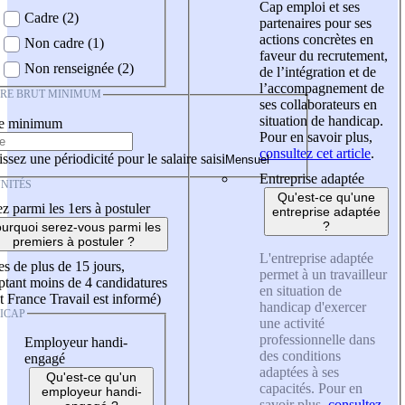
Cap emploi et ses
Cadre (2)
partenaires pour ses
actions concrètes en
Non cadre (1)
faveur du recrutement,
Non renseignée (2)
de l’intégration et de
l’accompagnement de
IRE BRUT MINIMUM
ses collaborateurs en
situation de handicap.
re minimum
Pour en savoir plus,
consultez cet article
.
ssez une périodicité pour le salaire saisi
Entreprise adaptée
NITÉS
Qu'est-ce qu'une
z parmi les 1ers à postuler
entreprise adaptée
?
urquoi serez-vous parmi les
premiers à postuler ?
L'entreprise adaptée
es de plus de 15 jours,
permet à un travailleur
tant moins de 4 candidatures
en situation de
t France Travail est informé)
handicap d'exercer
ICAP
une activité
professionnelle dans
Employeur handi-
des conditions
engagé
adaptées à ses
Qu'est-ce qu'un
capacités. Pour en
employeur handi-
savoir plus,
consultez