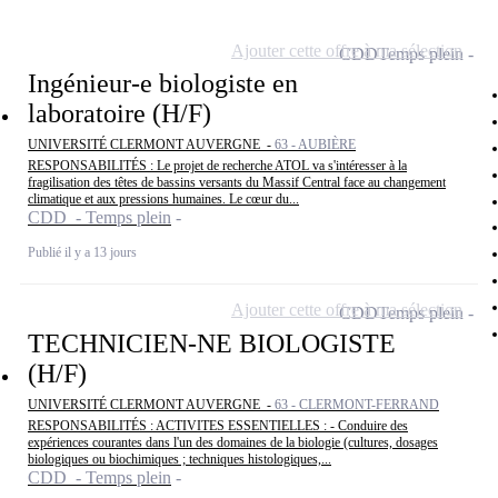
Ajouter cette offre à ma sélection
CDD
Temps plein
Ingénieur-e biologiste en
laboratoire (H/F)
UNIVERSITÉ CLERMONT AUVERGNE -
63 - AUBIÈRE
RESPONSABILITÉS : Le projet de recherche ATOL va s'intéresser à la
fragilisation des têtes de bassins versants du Massif Central face au changement
climatique et aux pressions humaines. Le cœur du...
CDD - Temps plein
Publié il y a 13 jours
Ajouter cette offre à ma sélection
CDD
Temps plein
TECHNICIEN-NE BIOLOGISTE
(H/F)
UNIVERSITÉ CLERMONT AUVERGNE -
63 - CLERMONT-FERRAND
RESPONSABILITÉS : ACTIVITES ESSENTIELLES : - Conduire des
expériences courantes dans l'un des domaines de la biologie (cultures, dosages
biologiques ou biochimiques ; techniques histologiques,...
CDD - Temps plein