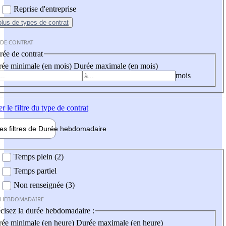
Reprise d'entreprise
plus
de types de contrat
 DE CONTRAT
ée de contrat
ée minimale (en mois)
Durée maximale (en mois)
mois
er
le filtre du type de contrat
les filtres de
Durée hebdo
madaire
 hebdomadaire
Temps plein (2)
Temps partiel
Non renseignée (3)
 HEBDOMADAIRE
cisez la durée hebdomadaire :
ée minimale (en heure)
Durée maximale (en heure)