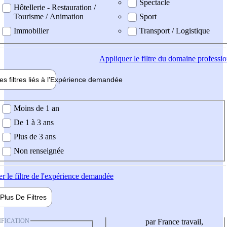
Spectacle
Hôtellerie - Restauration /
Tourisme / Animation
Sport
Immobilier
Transport / Logistique
Appliquer
le filtre du domaine professi
es filtres liés à l'
Expérience
demandée
ience demandée
Moins de 1 an
De 1 à 3 ans
Plus de 3 ans
Non renseignée
er
le filtre de l'expérience demandée
Plus De
Filtres
IFICATION
par France travail,