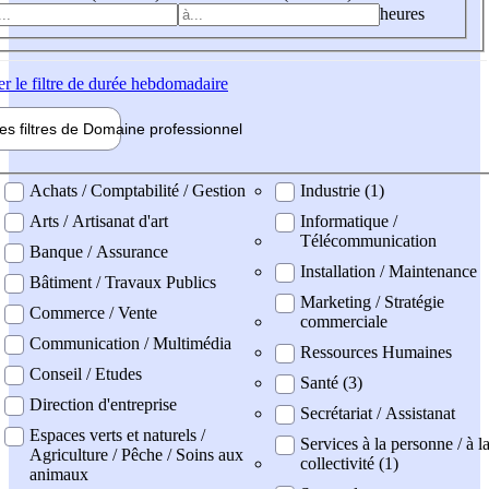
heures
er
le filtre de durée hebdomadaire
les filtres de
Domaine pro
fessionnel
ne professionel
Achats / Comptabilité / Gestion
Industrie (1)
Arts / Artisanat d'art
Informatique /
Télécommunication
Banque / Assurance
Installation / Maintenance
Bâtiment / Travaux Publics
Marketing / Stratégie
Commerce / Vente
commerciale
Communication / Multimédia
Ressources Humaines
Conseil / Etudes
Santé (3)
Direction d'entreprise
Secrétariat / Assistanat
Espaces verts et naturels /
Services à la personne / à l
Agriculture / Pêche / Soins aux
collectivité (1)
animaux