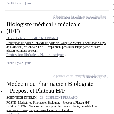
Publié il y a 15 jours
Ajouter cette offre à ma sélection
Profession libérale
Non renseigné
Biologiste médical / médicale
(H/F)
PHI-RH -
63 - CLERMONT-FERRAND
Description du poste : Contexte du poste de Biologiste Médical Localisation : Puy-
de-Dôme (63) * Contrat : TNS - Temps plein, possibilité temps partiel * Poste
plateau technique secteur...
Profession libérale - Non renseigné
Publié il y a 29 jours
Ajouter cette offre à ma sélection
CDI
Non renseigné
Medecin ou Pharmacien Biologiste
- Prepost et Plateau H/F
SCIENTECH INTÉRIM -
63 - CLERMONT-FERRAND
POSTE : Medecin ou Pharmacien Biologiste - Prepost et Plateau H/F
DESCRIPTION : Nous recherchons pour l'un de nos clients, un médecin ou
pharmacien biologiste pour travailler sur le secteur de...