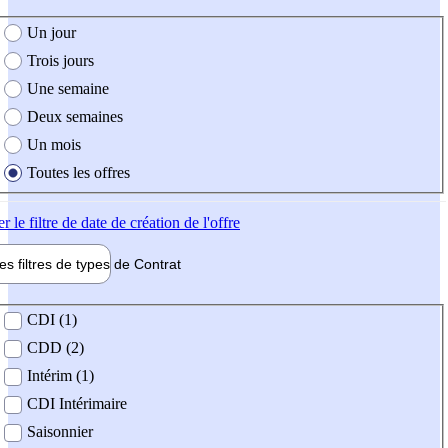
e création de l'offre
Un jour
Trois jours
Une semaine
Deux semaines
Un mois
Toutes les offres
er
le filtre de date de création de l'offre
les filtres de types de
Contrat
de contrat
CDI (1)
CDD (2)
Intérim (1)
CDI Intérimaire
Saisonnier