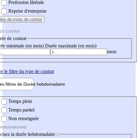
Profession libérale
Reprise d'entreprise
plus
de types de contrat
 DE CONTRAT
ée de contrat
ée minimale (en mois)
Durée maximale (en mois)
mois
er
le filtre du type de contrat
les filtres de
Durée hebdo
madaire
 hebdomadaire
Temps plein
Temps partiel
Non renseignée
 HEBDOMADAIRE
cisez la durée hebdomadaire :