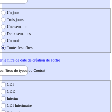
e création de l'offre
Un jour
Trois jours
Une semaine
Deux semaines
Un mois
Toutes les offres
er
le filtre de date de création de l'offre
les filtres de types de
Contrat
de contrat
CDI
CDD
Intérim
CDI Intérimaire