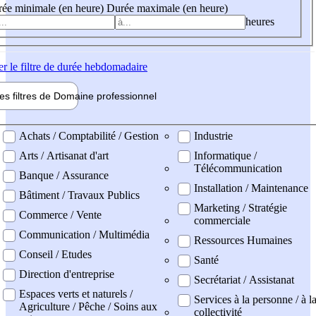
ée minimale (en heure)
Durée maximale (en heure)
heures
er
le filtre de durée hebdomadaire
les filtres de
Domaine pro
fessionnel
ne professionel
Achats / Comptabilité / Gestion
Industrie
Arts / Artisanat d'art
Informatique /
Télécommunication
Banque / Assurance
Installation / Maintenance
Bâtiment / Travaux Publics
Marketing / Stratégie
Commerce / Vente
commerciale
Communication / Multimédia
Ressources Humaines
Conseil / Etudes
Santé
Direction d'entreprise
Secrétariat / Assistanat
Espaces verts et naturels /
Services à la personne / à l
Agriculture / Pêche / Soins aux
collectivité