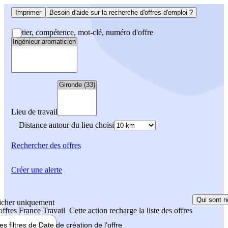
Imprimer
Besoin d'aide sur la recherche d'offres d'emploi ?
Métier, compétence, mot-clé, numéro d'offre
Lieu de travail
Distance autour du lieu choisi
Rechercher
des offres
Créer une alerte
Qui sont n
icher uniquement
 offres France Travail
Cette action recharge la liste des offres
les filtres de
Date de création
de l'offre