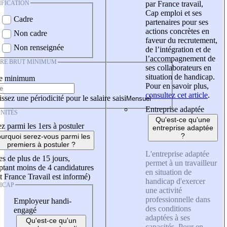
IFICATION
par France travail,
Cap emploi et ses
Cadre
partenaires pour ses
actions concrètes en
Non cadre
faveur du recrutement,
Non renseignée
de l’intégration et de
l’accompagnement de
IRE BRUT MINIMUM
ses collaborateurs en
situation de handicap.
re minimum
Pour en savoir plus,
consultez cet article
.
ssez une périodicité pour le salaire saisi
Entreprise adaptée
NITÉS
Qu'est-ce qu'une
z parmi les 1ers à postuler
entreprise adaptée
?
urquoi serez-vous parmi les
premiers à postuler ?
L'entreprise adaptée
es de plus de 15 jours,
permet à un travailleur
tant moins de 4 candidatures
en situation de
t France Travail est informé)
handicap d'exercer
ICAP
une activité
professionnelle dans
Employeur handi-
des conditions
engagé
adaptées à ses
Qu'est-ce qu'un
capacités. Pour en