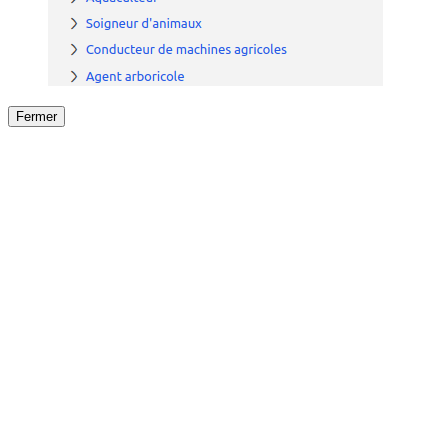
Fermer
Fermer
le détail de l'offre
/
Offre
sur
Offre précéden