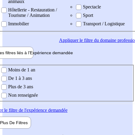
animaux
Spectacle
Hôtellerie - Restauration /
Tourisme / Animation
Sport
Immobilier
Transport / Logistique
Appliquer
le filtre du domaine professi
es filtres liés à l'
Expérience
demandée
ience demandée
Moins de 1 an
De 1 à 3 ans
Plus de 3 ans
Non renseignée
er
le filtre de l'expérience demandée
Plus De
Filtres