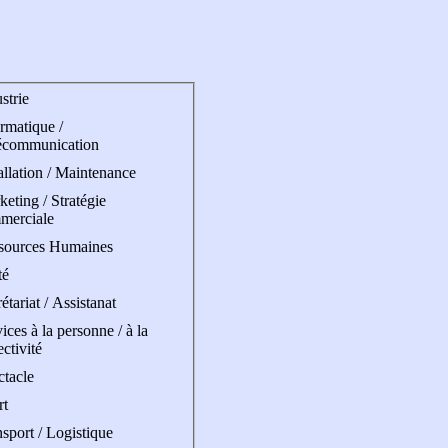
strie
rmatique /
écommunication
allation / Maintenance
eting / Stratégie
merciale
sources Humaines
té
étariat / Assistanat
ices à la personne / à la
ectivité
ctacle
rt
sport / Logistique