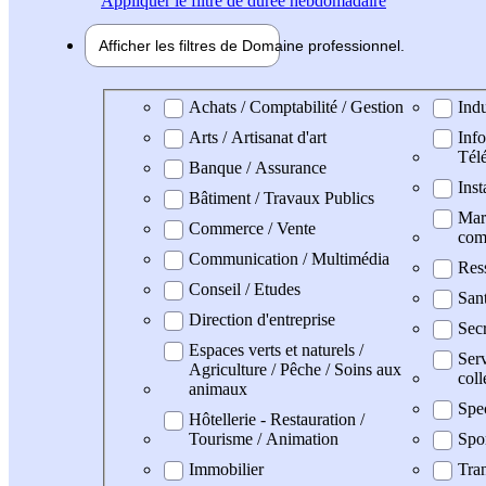
Appliquer
le filtre de durée hebdomadaire
Afficher les filtres de
Domaine pro
fessionnel
Domaine professionel
Achats / Comptabilité / Gestion
Indu
Arts / Artisanat d'art
Info
Tél
Banque / Assurance
Inst
Bâtiment / Travaux Publics
Mark
Commerce / Vente
com
Communication / Multimédia
Res
Conseil / Etudes
San
Direction d'entreprise
Secr
Espaces verts et naturels /
Serv
Agriculture / Pêche / Soins aux
coll
animaux
Spe
Hôtellerie - Restauration /
Tourisme / Animation
Spo
Immobilier
Tran