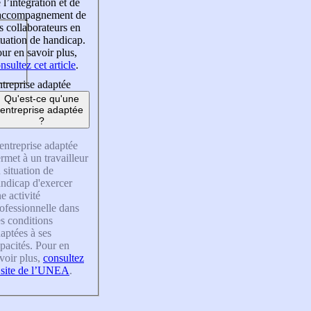
 l’intégration et de
’accompagnement de
s collaborateurs en
tuation de handicap.
ur en savoir plus,
nsultez cet article
.
treprise adaptée
Qu'est-ce qu'une
entreprise adaptée
?
entreprise adaptée
rmet à un travailleur
 situation de
ndicap d'exercer
e activité
ofessionnelle dans
s conditions
aptées à ses
pacités. Pour en
voir plus,
consultez
 site de l’UNEA
.