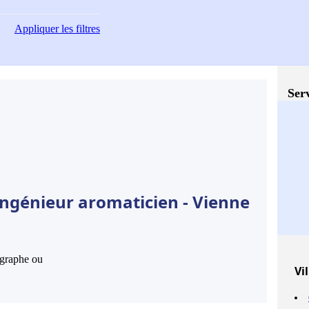
Appliquer
les filtres
Serv
Ingénieur aromaticien - Vienne
hographe ou
Vil