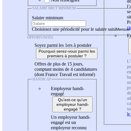
de
l
SALAIRE BRUT MINIMUM
se
si
Salaire minimum
Po
co
Choisissez une périodicité pour le salaire saisi
En
OPPORTUNITÉS
Soyez parmi les 1ers à postuler
Pourquoi serez-vous parmi les
premiers à postuler ?
L'
Offres de plus de 15 jours,
pe
comptant moins de 4 candidatures
en
(dont France Travail est informé)
ha
HANDICAP
un
pr
Employeur handi-
de
engagé
ad
Qu'est-ce qu'un
ca
employeur handi-
sa
engagé ?
le
Un employeur handi-
engagé est un
employeur reconnu