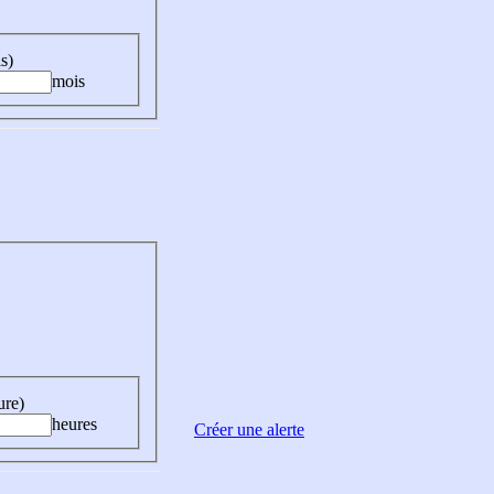
s)
mois
ure)
heures
Créer une alerte