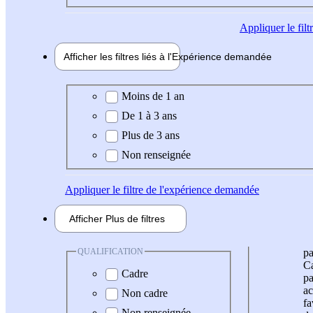
Appliquer
le fil
Afficher les filtres liés à l'
Expérience
demandée
Expérience demandée
Moins de 1 an
De 1 à 3 ans
Plus de 3 ans
Non renseignée
Appliquer
le filtre de l'expérience demandée
Afficher
Plus de
filtres
QUALIFICATION
pa
Ca
Cadre
pa
ac
Non cadre
fa
Non renseignée