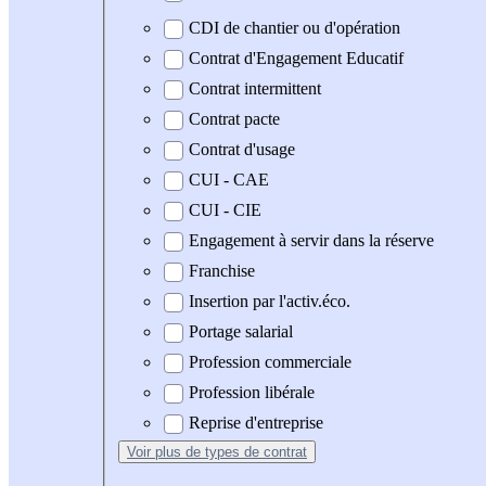
CDI de chantier ou d'opération
Contrat d'Engagement Educatif
Contrat intermittent
Contrat pacte
Contrat d'usage
CUI - CAE
CUI - CIE
Engagement à servir dans la réserve
Franchise
Insertion par l'activ.éco.
Portage salarial
Profession commerciale
Profession libérale
Reprise d'entreprise
Voir plus
de types de contrat