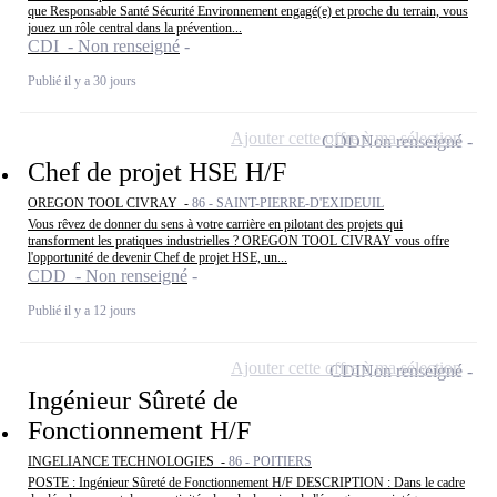
que Responsable Santé Sécurité Environnement engagé(e) et proche du terrain, vous
jouez un rôle central dans la prévention...
CDI - Non renseigné
Publié il y a 30 jours
Ajouter cette offre à ma sélection
CDD
Non renseigné
Chef de projet HSE H/F
OREGON TOOL CIVRAY -
86 - SAINT-PIERRE-D'EXIDEUIL
Vous rêvez de donner du sens à votre carrière en pilotant des projets qui
transforment les pratiques industrielles ? OREGON TOOL CIVRAY vous offre
l'opportunité de devenir Chef de projet HSE, un...
CDD - Non renseigné
Publié il y a 12 jours
Ajouter cette offre à ma sélection
CDI
Non renseigné
Ingénieur Sûreté de
Fonctionnement H/F
INGELIANCE TECHNOLOGIES -
86 - POITIERS
POSTE : Ingénieur Sûreté de Fonctionnement H/F DESCRIPTION : Dans le cadre