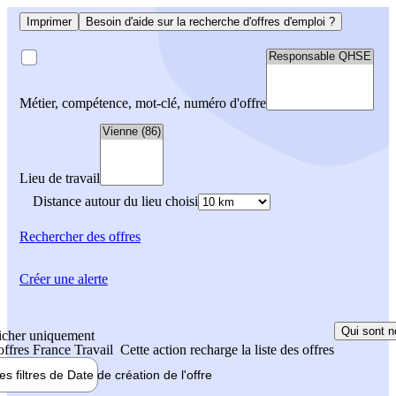
Imprimer
Besoin d'aide sur la recherche d'offres d'emploi ?
Métier, compétence, mot-clé, numéro d'offre
Lieu de travail
Distance autour du lieu choisi
Rechercher
des offres
Créer une alerte
Qui sont n
icher uniquement
 offres France Travail
Cette action recharge la liste des offres
les filtres de
Date de création
de l'offre