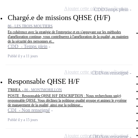
Ajouter cette offre à ma sélection
CDD
Temps plein
Chargé.e de missions QHSE (H/F)
86 - LES TROIS MOUTIERS
En cohérence avec la stratégie de l'entreprise et en s'appuyant sur les méthodes
d'amélioration continue, vous contribuerez à l'amélioration de la qualité, au maintien
de la sécurité des personnes et...
CDD - Temps plein
Publié il y a 11 jours
Ajouter cette offre à ma sélection
CDI
Non renseigné
Responsable QHSE H/F
T'RHEA -
86 - MONTMORILLON
POSTE : Responsable QHSE H/F DESCRIPTION : Nous recherchons un(e)
responsable QHSE. Vous déclinez la politique qualité groupe et animez le système
de management de la qualité, ainsi que la politique...
CDI - Non renseigné
Publié il y a 15 jours
Ajouter cette offre à ma sélection
CDD
Non renseigné