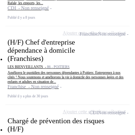
Rafale, les emports, les...
CDI - Non renseigné
Publié il y a 8 jours
Ajouter cette offre à ma sélection
Franchise
Non renseigné
(H/F) Chef d'entreprise
dépendance à domicile
(Franchises)
LES BIENVEILLANTS -
86 - POITIERS
Améliorez le quotidien des personnes dépendantes à Poitiers: Entreprenez à nos
côtés ! Nous soutenons et améliorons la vie à domicile des personnes âgées et des
enfants et adultes en situation de...
Franchise - Non renseigné
Publié il y a plus de 30 jours
Ajouter cette offre à ma sélection
CDI
Non renseigné
Chargé de prévention des risques
(H/F)