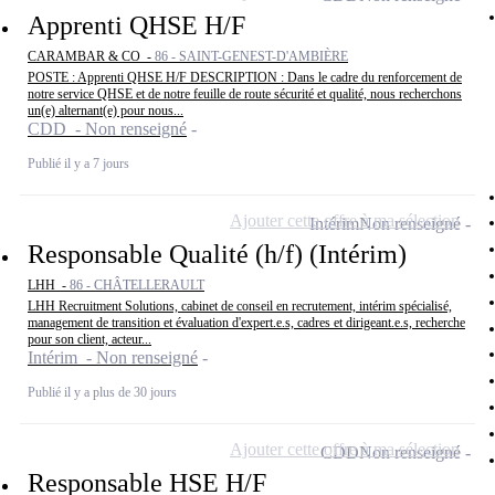
Apprenti QHSE H/F
CARAMBAR & CO -
86 - SAINT-GENEST-D'AMBIÈRE
POSTE : Apprenti QHSE H/F DESCRIPTION : Dans le cadre du renforcement de
notre service QHSE et de notre feuille de route sécurité et qualité, nous recherchons
un(e) alternant(e) pour nous...
CDD - Non renseigné
Publié il y a 7 jours
Ajouter cette offre à ma sélection
Intérim
Non renseigné
Responsable Qualité (h/f) (Intérim)
LHH -
86 - CHÂTELLERAULT
LHH Recruitment Solutions, cabinet de conseil en recrutement, intérim spécialisé,
management de transition et évaluation d'expert.e.s, cadres et dirigeant.e.s, recherche
pour son client, acteur...
Intérim - Non renseigné
Publié il y a plus de 30 jours
Ajouter cette offre à ma sélection
CDD
Non renseigné
Responsable HSE H/F