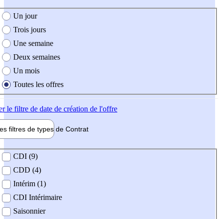
e création de l'offre
Un jour
Trois jours
Une semaine
Deux semaines
Un mois
Toutes les offres
er
le filtre de date de création de l'offre
les filtres de types de
Contrat
de contrat
CDI (9)
CDD (4)
Intérim (1)
CDI Intérimaire
Saisonnier