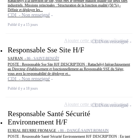
Rattaché(e) à la direction de site, vous êtes le premier maillon qualité sur deux sites
industriels. Missions principales : Structuration de la fonction qualité (50 %) -
Définir et déployer les...
CDI - Non renseigné
Publié il y a 15 jours
Ajouter cette offre à ma sélection
CDI
Non renseigné
Responsable Sse Site H/F
SAFRAN -
86 - SAINT-BENOÎT
POSTE : Responsable Sse Site H/F DESCRIPTION : Rattaché(e) hiérarchiquement
au Directeur d'établissement et fonctionnellement au Responsable SSE du Siège,
vous avez la responsabilité de déployer et...
CDI - Non renseigné
Publié il y a 18 jours
Ajouter cette offre à ma sélection
CDI
Non renseigné
Responsable Santé Sécurité
Environnement H/F
EURIAL BEURRE FROMAGE -
86 - DANGÉ-SAINT-ROMAIN
POSTE : Responsable Santé Sécurité Environnement H/F DESCRIPTION : En tant