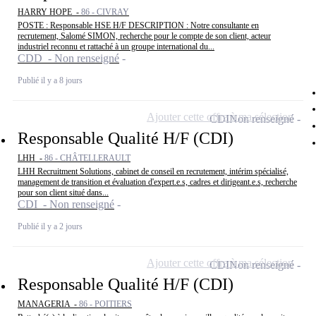
HARRY HOPE -
86 - CIVRAY
POSTE : Responsable HSE H/F DESCRIPTION : Notre consultante en
recrutement, Salomé SIMON, recherche pour le compte de son client, acteur
industriel reconnu et rattaché à un groupe international du...
CDD - Non renseigné
Publié il y a 8 jours
Ajouter cette offre à ma sélection
CDI
Non renseigné
Responsable Qualité H/F (CDI)
LHH -
86 - CHÂTELLERAULT
LHH Recruitment Solutions, cabinet de conseil en recrutement, intérim spécialisé,
management de transition et évaluation d'expert.e.s, cadres et dirigeant.e.s, recherche
pour son client situé dans...
CDI - Non renseigné
Publié il y a 2 jours
Ajouter cette offre à ma sélection
CDI
Non renseigné
Responsable Qualité H/F (CDI)
MANAGERIA -
86 - POITIERS