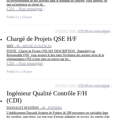
du développement de nos activités dans le domaine de l'énergie, vous intégrez, en
tant qu'ingénieur en sûreté de...
CDI - Non renseigné
Publié il y a 18 jours
Ajouter cette offre à ma sélection
CDI
Non renseigné
Chargé de Projets QSE H/F
SEFI -
86 - MIGNÉ-AUXANCES
POSTE : Chargé de Projets QSE H/F DESCRIPTION : Rattaché(e) au
Responsable QSE, vous assurez le lien entre l'évolution des normes et/ou de la
réglementation QSE et leur mise en oeuvre par les...
CDI - Non renseigné
Publié il y a 18 jours
Ajouter cette offre à ma sélection
CDI
Non renseigné
Ingénieur Qualité Contrôle F/H
(CDI)
DASSAULT AVIATION -
86 - POITIERS
L'établissement Dassault Aviation de Poitiers de 200 personnes est spécialisé dans
les verrières, pare-brise, sur tout type d'avions militaires en service, les entrées d'air