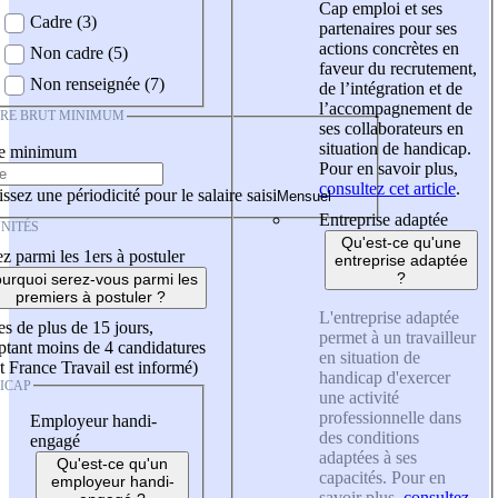
Cap emploi et ses
Cadre (3)
partenaires pour ses
actions concrètes en
Non cadre (5)
faveur du recrutement,
Non renseignée (7)
de l’intégration et de
l’accompagnement de
IRE BRUT MINIMUM
ses collaborateurs en
situation de handicap.
re minimum
Pour en savoir plus,
consultez cet article
.
ssez une périodicité pour le salaire saisi
Entreprise adaptée
NITÉS
Qu'est-ce qu'une
z parmi les 1ers à postuler
entreprise adaptée
?
urquoi serez-vous parmi les
premiers à postuler ?
L'entreprise adaptée
es de plus de 15 jours,
permet à un travailleur
tant moins de 4 candidatures
en situation de
t France Travail est informé)
handicap d'exercer
ICAP
une activité
professionnelle dans
Employeur handi-
des conditions
engagé
adaptées à ses
Qu'est-ce qu'un
capacités. Pour en
employeur handi-
savoir plus,
consultez