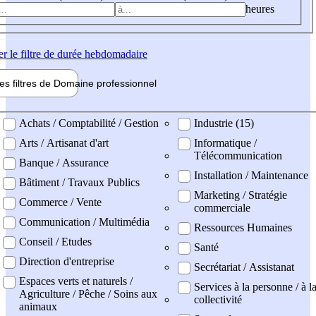
heures
er
le filtre de durée hebdomadaire
les filtres de
Domaine pro
fessionnel
ne professionel
Achats / Comptabilité / Gestion
Industrie (15)
Arts / Artisanat d'art
Informatique /
Télécommunication
Banque / Assurance
Installation / Maintenance
Bâtiment / Travaux Publics
Marketing / Stratégie
Commerce / Vente
commerciale
Communication / Multimédia
Ressources Humaines
Conseil / Etudes
Santé
Direction d'entreprise
Secrétariat / Assistanat
Espaces verts et naturels /
Services à la personne / à l
Agriculture / Pêche / Soins aux
collectivité
animaux