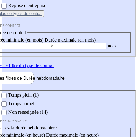
Reprise d'entreprise
plus
de types de contrat
 DE CONTRAT
ée de contrat
ée minimale (en mois)
Durée maximale (en mois)
mois
er
le filtre du type de contrat
les filtres de
Durée hebdo
madaire
 hebdomadaire
Temps plein (1)
Temps partiel
Non renseignée (14)
 HEBDOMADAIRE
cisez la durée hebdomadaire :
ée minimale (en heure)
Durée maximale (en heure)