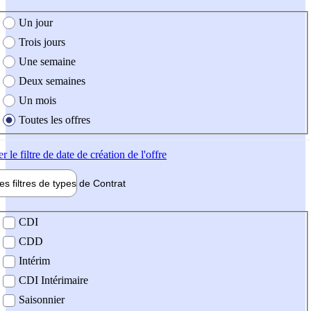
e création de l'offre
Un jour
Trois jours
Une semaine
Deux semaines
Un mois
Toutes les offres
er
le filtre de date de création de l'offre
les filtres de types de
Contrat
de contrat
CDI
CDD
Intérim
CDI Intérimaire
Saisonnier