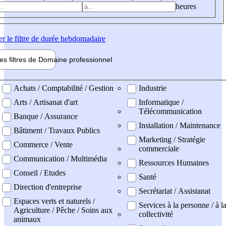
heures
er
le filtre de durée hebdomadaire
les filtres de
Domaine pro
fessionnel
ne professionel
Achats / Comptabilité / Gestion
Industrie
Arts / Artisanat d'art
Informatique /
Télécommunication
Banque / Assurance
Installation / Maintenance
Bâtiment / Travaux Publics
Marketing / Stratégie
Commerce / Vente
commerciale
Communication / Multimédia
Ressources Humaines
Conseil / Etudes
Santé
Direction d'entreprise
Secrétariat / Assistanat
Espaces verts et naturels /
Services à la personne / à l
Agriculture / Pêche / Soins aux
collectivité
animaux