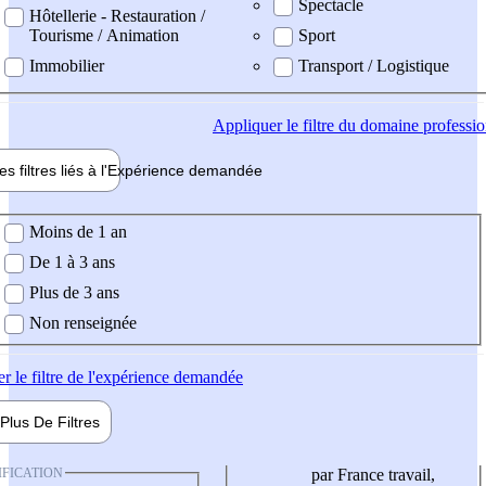
Spectacle
Hôtellerie - Restauration /
Tourisme / Animation
Sport
Immobilier
Transport / Logistique
Appliquer
le filtre du domaine professi
es filtres liés à l'
Expérience
demandée
ience demandée
Moins de 1 an
De 1 à 3 ans
Plus de 3 ans
Non renseignée
er
le filtre de l'expérience demandée
Plus De
Filtres
IFICATION
par France travail,