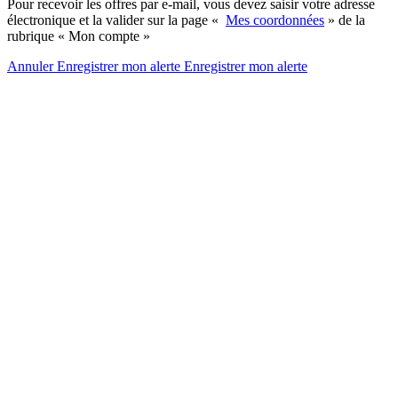
Pour recevoir les offres par e-mail, vous devez saisir votre adresse
électronique et la valider sur la page «
Mes coordonnées
» de la
rubrique « Mon compte »
Annuler
Enregistrer mon alerte
Enregistrer
mon alerte