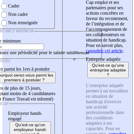
Cap emploi et ses
Cadre
partenaires pour ses
actions concrètes en
Non cadre
faveur du recrutement,
Non renseignée
de l’intégration et de
l’accompagnement de
IRE BRUT MINIMUM
ses collaborateurs en
situation de handicap.
re minimum
Pour en savoir plus,
consultez cet article
.
ssez une périodicité pour le salaire saisi
Entreprise adaptée
NITÉS
Qu'est-ce qu'une
z parmi les 1ers à postuler
entreprise adaptée
?
urquoi serez-vous parmi les
premiers à postuler ?
L'entreprise adaptée
es de plus de 15 jours,
permet à un travailleur
tant moins de 4 candidatures
en situation de
t France Travail est informé)
handicap d'exercer
ICAP
une activité
professionnelle dans
Employeur handi-
des conditions
engagé
adaptées à ses
Qu'est-ce qu'un
capacités. Pour en
employeur handi-
savoir plus,
consultez