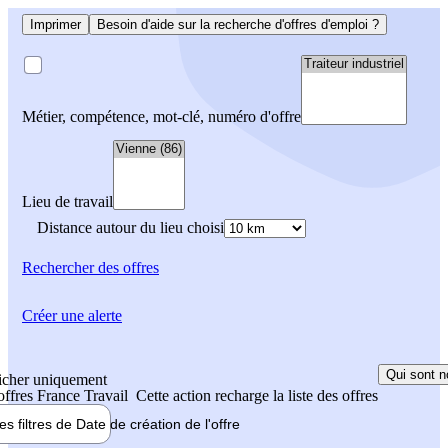
Imprimer
Besoin d'aide sur la recherche d'offres d'emploi ?
Métier, compétence, mot-clé, numéro d'offre
Lieu de travail
Distance autour du lieu choisi
Rechercher
des offres
Créer une alerte
Qui sont n
icher uniquement
 offres France Travail
Cette action recharge la liste des offres
les filtres de
Date de création
de l'offre