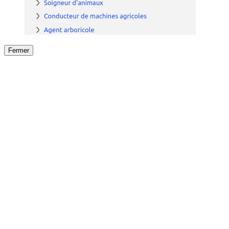
Fermer
Fermer
le détail de l'offre
/
Offre
sur
Offre précéden