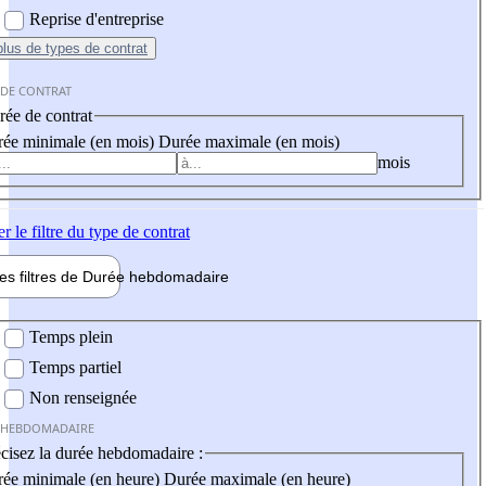
Reprise d'entreprise
plus
de types de contrat
 DE CONTRAT
ée de contrat
ée minimale (en mois)
Durée maximale (en mois)
mois
er
le filtre du type de contrat
les filtres de
Durée hebdo
madaire
 hebdomadaire
Temps plein
Temps partiel
Non renseignée
 HEBDOMADAIRE
cisez la durée hebdomadaire :
ée minimale (en heure)
Durée maximale (en heure)