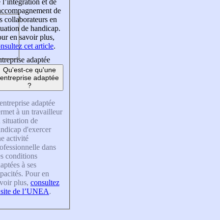
 l’intégration et de
’accompagnement de
s collaborateurs en
tuation de handicap.
ur en savoir plus,
nsultez cet article
.
treprise adaptée
Qu'est-ce qu'une
entreprise adaptée
?
entreprise adaptée
rmet à un travailleur
 situation de
ndicap d'exercer
e activité
ofessionnelle dans
s conditions
aptées à ses
pacités. Pour en
voir plus,
consultez
 site de l’UNEA
.