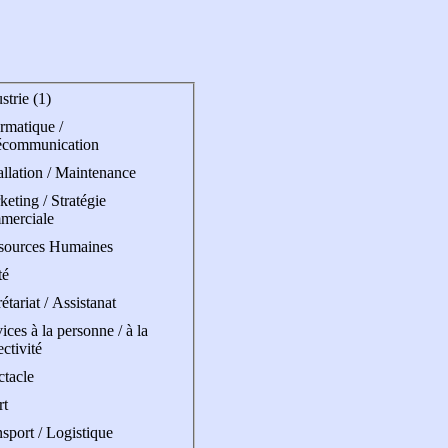
strie (1)
rmatique /
écommunication
allation / Maintenance
eting / Stratégie
merciale
sources Humaines
té
étariat / Assistanat
ices à la personne / à la
ectivité
ctacle
rt
sport / Logistique