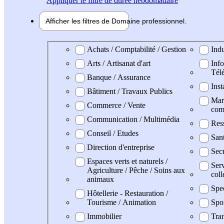
Appliquer
le filtre de durée hebdomadaire
Afficher les filtres de
Domaine pro
fessionnel
Domaine professionel
Achats / Comptabilité / Gestion
Indu
Arts / Artisanat d'art
Info
Tél
Banque / Assurance
Inst
Bâtiment / Travaux Publics
Mark
Commerce / Vente
com
Communication / Multimédia
Res
Conseil / Etudes
San
Direction d'entreprise
Secr
Espaces verts et naturels /
Serv
Agriculture / Pêche / Soins aux
coll
animaux
Spe
Hôtellerie - Restauration /
Tourisme / Animation
Spo
Immobilier
Tran