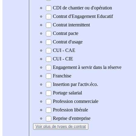
CDI de chantier ou d'opération
Contrat d'Engagement Educatif
Contrat intermittent
Contrat pacte
Contrat d'usage
CUI - CAE
CUI - CIE
Engagement à servir dans la réserve
Franchise
Insertion par l'activ.éco.
Portage salarial
Profession commerciale
Profession libérale
Reprise d'entreprise
Voir plus
de types de contrat