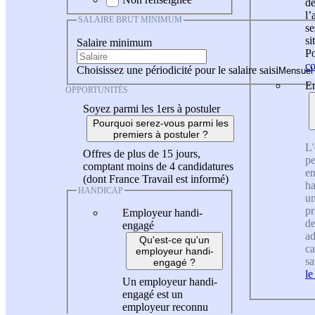
de
l
SALAIRE BRUT MINIMUM
se
si
Salaire minimum
Po
co
Choisissez une périodicité pour le salaire saisi
En
OPPORTUNITÉS
Soyez parmi les 1ers à postuler
Pourquoi serez-vous parmi les
premiers à postuler ?
L'
Offres de plus de 15 jours,
pe
comptant moins de 4 candidatures
en
(dont France Travail est informé)
ha
HANDICAP
un
pr
Employeur handi-
de
engagé
ad
Qu'est-ce qu'un
ca
employeur handi-
sa
engagé ?
le
Un employeur handi-
engagé est un
employeur reconnu