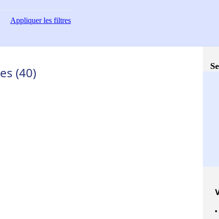
Appliquer
les filtres
Se
es (40)
V