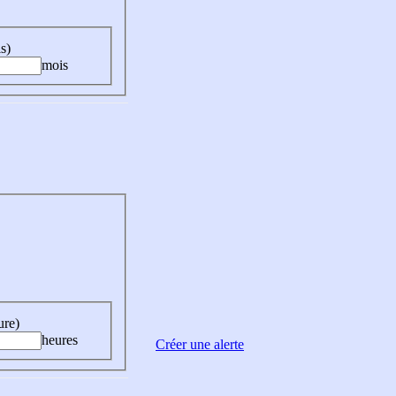
s)
mois
ure)
heures
Créer une alerte