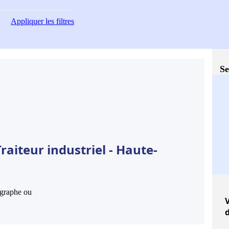
Appliquer
les filtres
Se
raiteur industriel - Haute-
hographe ou
V