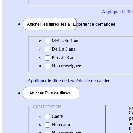
Appliquer
le fil
Afficher les filtres liés à l'
Expérience
demandée
Expérience demandée
Moins de 1 an
De 1 à 3 ans
Plus de 3 ans
Non renseignée
Appliquer
le filtre de l'expérience demandée
Afficher
Plus de
filtres
QUALIFICATION
pa
Ca
Cadre
pa
ac
Non cadre
fa
Non renseignée