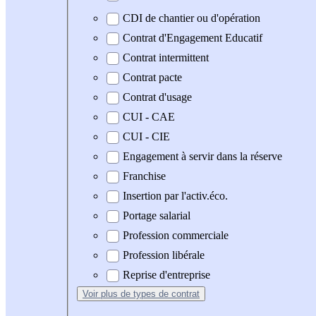
CDI de chantier ou d'opération
Contrat d'Engagement Educatif
Contrat intermittent
Contrat pacte
Contrat d'usage
CUI - CAE
CUI - CIE
Engagement à servir dans la réserve
Franchise
Insertion par l'activ.éco.
Portage salarial
Profession commerciale
Profession libérale
Reprise d'entreprise
Voir plus
de types de contrat