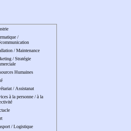
strie
rmatique /
écommunication
allation / Maintenance
eting / Stratégie
merciale
sources Humaines
té
étariat / Assistanat
ices à la personne / à la
ectivité
ctacle
rt
sport / Logistique