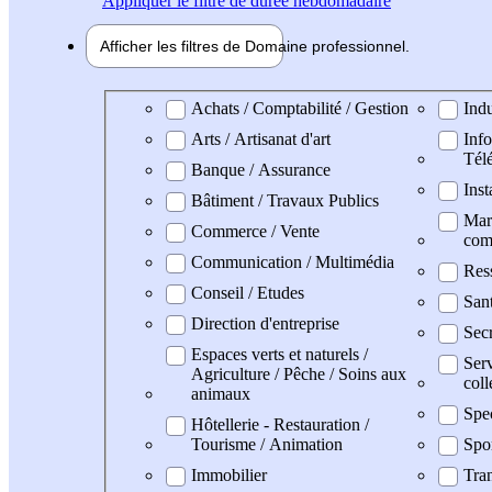
Appliquer
le filtre de durée hebdomadaire
Afficher les filtres de
Domaine pro
fessionnel
Domaine professionel
Achats / Comptabilité / Gestion
Indu
Arts / Artisanat d'art
Info
Tél
Banque / Assurance
Inst
Bâtiment / Travaux Publics
Mark
Commerce / Vente
com
Communication / Multimédia
Res
Conseil / Etudes
San
Direction d'entreprise
Secr
Espaces verts et naturels /
Serv
Agriculture / Pêche / Soins aux
coll
animaux
Spe
Hôtellerie - Restauration /
Tourisme / Animation
Spo
Immobilier
Tran