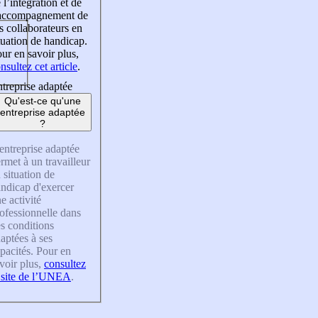
 l’intégration et de
’accompagnement de
s collaborateurs en
tuation de handicap.
ur en savoir plus,
nsultez cet article
.
treprise adaptée
Qu'est-ce qu'une
entreprise adaptée
?
entreprise adaptée
rmet à un travailleur
 situation de
ndicap d'exercer
e activité
ofessionnelle dans
s conditions
aptées à ses
pacités. Pour en
voir plus,
consultez
 site de l’UNEA
.