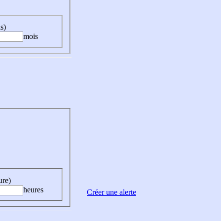
s)
mois
ure)
heures
Créer une alerte