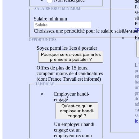
de
l
SALAIRE BRUT MINIMUM
se
si
Salaire minimum
Po
co
Choisissez une périodicité pour le salaire saisi
En
OPPORTUNITÉS
Soyez parmi les 1ers à postuler
Pourquoi serez-vous parmi les
premiers à postuler ?
L'
Offres de plus de 15 jours,
pe
comptant moins de 4 candidatures
en
(dont France Travail est informé)
ha
HANDICAP
un
pr
Employeur handi-
de
engagé
ad
Qu'est-ce qu'un
ca
employeur handi-
sa
engagé ?
le
Un employeur handi-
engagé est un
employeur reconnu