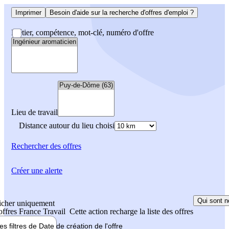
Imprimer
Besoin d'aide sur la recherche d'offres d'emploi ?
Métier, compétence, mot-clé, numéro d'offre
Lieu de travail
Distance autour du lieu choisi
Rechercher
des offres
Créer une alerte
Qui sont n
icher uniquement
 offres France Travail
Cette action recharge la liste des offres
les filtres de
Date de création
de l'offre