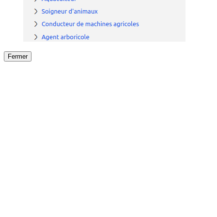
Fermer
Fermer
le détail de l'offre
/
Offre
sur
Offre précéden