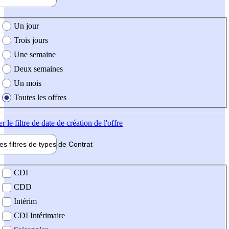
e création de l'offre
Un jour
Trois jours
Une semaine
Deux semaines
Un mois
Toutes les offres
er
le filtre de date de création de l'offre
les filtres de types de
Contrat
de contrat
CDI
CDD
Intérim
CDI Intérimaire