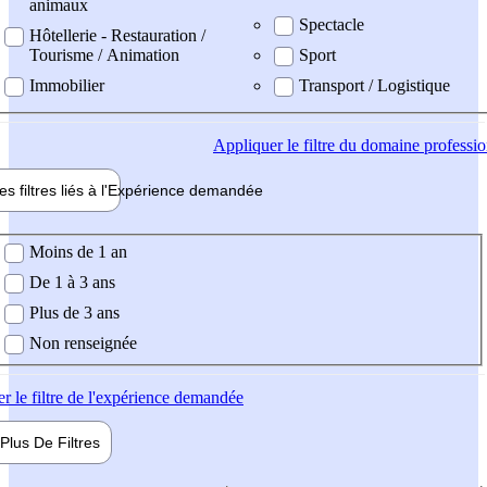
animaux
Spectacle
Hôtellerie - Restauration /
Tourisme / Animation
Sport
Immobilier
Transport / Logistique
Appliquer
le filtre du domaine professi
es filtres liés à l'
Expérience
demandée
ience demandée
Moins de 1 an
De 1 à 3 ans
Plus de 3 ans
Non renseignée
er
le filtre de l'expérience demandée
Plus De
Filtres