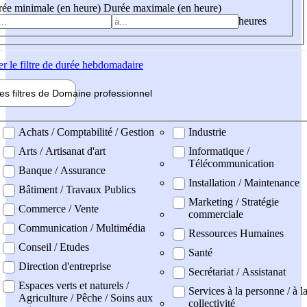
ée minimale (en heure)
Durée maximale (en heure)
heures
er
le filtre de durée hebdomadaire
les filtres de
Domaine pro
fessionnel
ne professionel
Achats / Comptabilité / Gestion
Industrie
Arts / Artisanat d'art
Informatique /
Télécommunication
Banque / Assurance
Installation / Maintenance
Bâtiment / Travaux Publics
Marketing / Stratégie
Commerce / Vente
commerciale
Communication / Multimédia
Ressources Humaines
Conseil / Etudes
Santé
Direction d'entreprise
Secrétariat / Assistanat
Espaces verts et naturels /
Services à la personne / à l
Agriculture / Pêche / Soins aux
collectivité