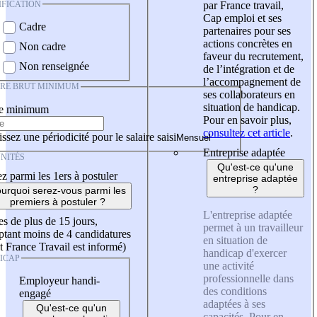
IFICATION
par France travail,
Cap emploi et ses
Cadre
partenaires pour ses
actions concrètes en
Non cadre
faveur du recrutement,
Non renseignée
de l’intégration et de
l’accompagnement de
IRE BRUT MINIMUM
ses collaborateurs en
situation de handicap.
re minimum
Pour en savoir plus,
consultez cet article
.
ssez une périodicité pour le salaire saisi
Entreprise adaptée
NITÉS
Qu'est-ce qu'une
z parmi les 1ers à postuler
entreprise adaptée
?
urquoi serez-vous parmi les
premiers à postuler ?
L'entreprise adaptée
es de plus de 15 jours,
permet à un travailleur
tant moins de 4 candidatures
en situation de
t France Travail est informé)
handicap d'exercer
ICAP
une activité
professionnelle dans
Employeur handi-
des conditions
engagé
adaptées à ses
Qu'est-ce qu'un
capacités. Pour en