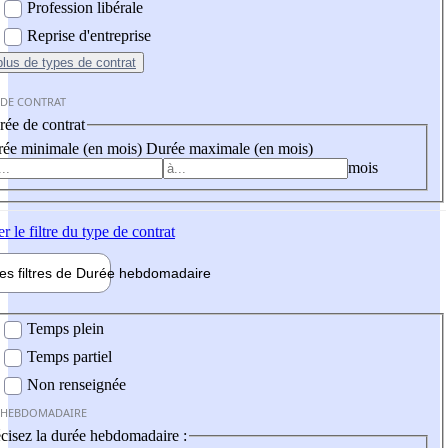
Profession libérale
Reprise d'entreprise
plus
de types de contrat
 DE CONTRAT
ée de contrat
ée minimale (en mois)
Durée maximale (en mois)
mois
er
le filtre du type de contrat
les filtres de
Durée hebdo
madaire
 hebdomadaire
Temps plein
Temps partiel
Non renseignée
 HEBDOMADAIRE
cisez la durée hebdomadaire :