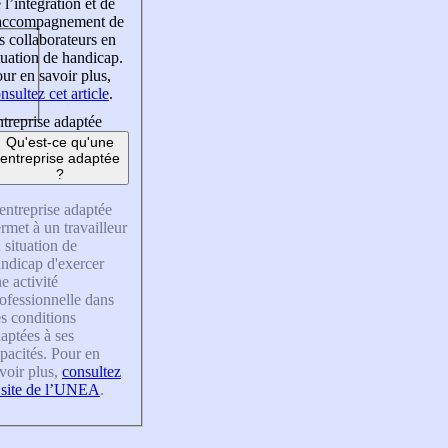
 l’intégration et de
’accompagnement de
s collaborateurs en
tuation de handicap.
ur en savoir plus,
nsultez cet article
.
treprise adaptée
Qu'est-ce qu'une
entreprise adaptée
?
entreprise adaptée
rmet à un travailleur
 situation de
ndicap d'exercer
e activité
ofessionnelle dans
s conditions
aptées à ses
pacités. Pour en
voir plus,
consultez
 site de l’UNEA
.