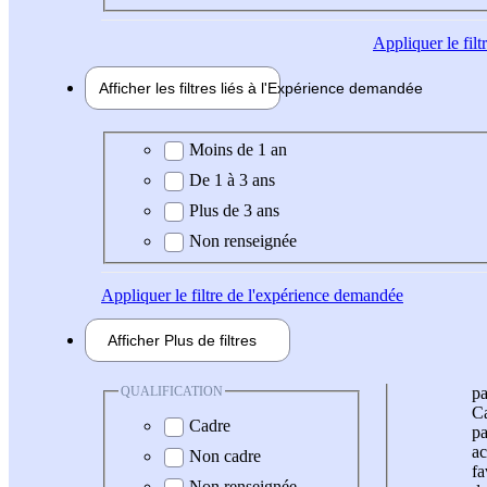
Appliquer
le fil
Afficher les filtres liés à l'
Expérience
demandée
Expérience demandée
Moins de 1 an
De 1 à 3 ans
Plus de 3 ans
Non renseignée
Appliquer
le filtre de l'expérience demandée
Afficher
Plus de
filtres
QUALIFICATION
pa
Ca
Cadre
pa
ac
Non cadre
fa
Non renseignée