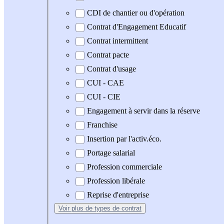
CDI de chantier ou d'opération
Contrat d'Engagement Educatif
Contrat intermittent
Contrat pacte
Contrat d'usage
CUI - CAE
CUI - CIE
Engagement à servir dans la réserve
Franchise
Insertion par l'activ.éco.
Portage salarial
Profession commerciale
Profession libérale
Reprise d'entreprise
Voir plus
de types de contrat