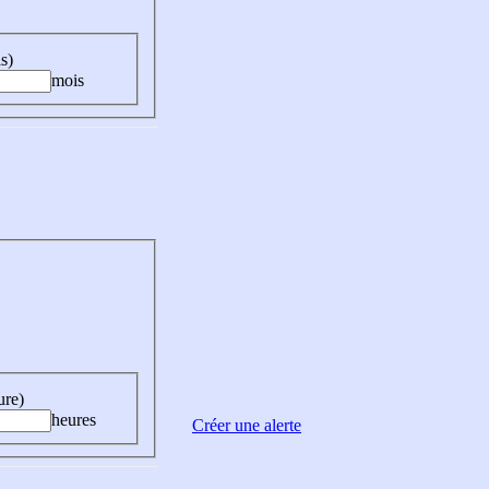
s)
mois
ure)
heures
Créer une alerte