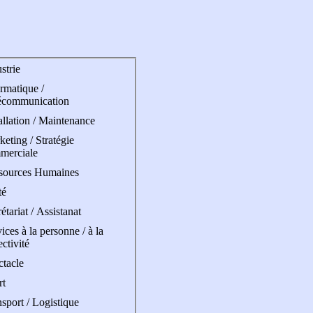
strie
rmatique /
écommunication
allation / Maintenance
eting / Stratégie
merciale
sources Humaines
té
étariat / Assistanat
ices à la personne / à la
ectivité
ctacle
rt
sport / Logistique