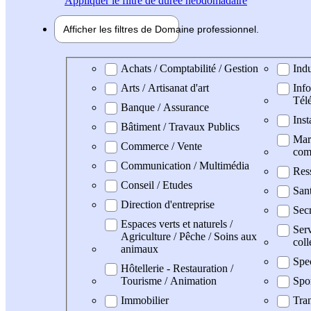
Appliquer
le filtre de durée hebdomadaire
Afficher les filtres de
Domaine pro
fessionnel
Domaine professionel
Achats / Comptabilité / Gestion
Indu
Arts / Artisanat d'art
Info
Tél
Banque / Assurance
Inst
Bâtiment / Travaux Publics
Mark
Commerce / Vente
com
Communication / Multimédia
Res
Conseil / Etudes
San
Direction d'entreprise
Secr
Espaces verts et naturels /
Serv
Agriculture / Pêche / Soins aux
coll
animaux
Spe
Hôtellerie - Restauration /
Tourisme / Animation
Spo
Immobilier
Tran