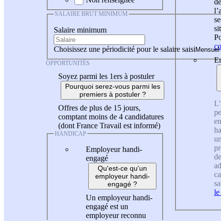
de
l
SALAIRE BRUT MINIMUM
se
si
Salaire minimum
Po
co
Choisissez une périodicité pour le salaire saisi
En
OPPORTUNITÉS
Soyez parmi les 1ers à postuler
Pourquoi serez-vous parmi les
premiers à postuler ?
L'
Offres de plus de 15 jours,
pe
comptant moins de 4 candidatures
en
(dont France Travail est informé)
ha
HANDICAP
un
pr
Employeur handi-
de
engagé
ad
Qu'est-ce qu'un
ca
employeur handi-
sa
engagé ?
le
Un employeur handi-
engagé est un
employeur reconnu