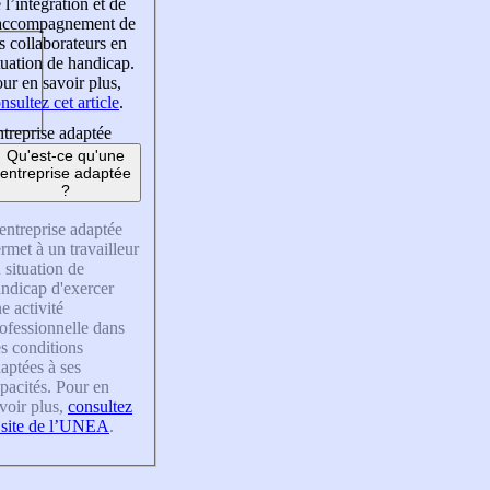
 l’intégration et de
’accompagnement de
s collaborateurs en
tuation de handicap.
ur en savoir plus,
nsultez cet article
.
treprise adaptée
Qu'est-ce qu'une
entreprise adaptée
?
entreprise adaptée
rmet à un travailleur
 situation de
ndicap d'exercer
e activité
ofessionnelle dans
s conditions
aptées à ses
pacités. Pour en
voir plus,
consultez
 site de l’UNEA
.