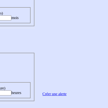
s)
mois
ure)
heures
Créer une alerte