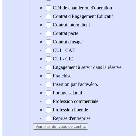
CDI de chantier ou d'opération
Contrat d'Engagement Educatif
Contrat intermittent
Contrat pacte
Contrat d'usage
CUI - CAE
CUI - CIE
Engagement à servir dans la réserve
Franchise
Insertion par l'activ.éco.
Portage salarial
Profession commerciale
Profession libérale
Reprise d'entreprise
Voir plus
de types de contrat