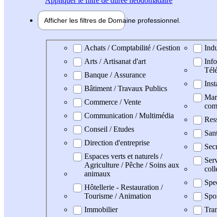
Appliquer
le filtre de durée hebdomadaire
Afficher les filtres de
Domaine pro
fessionnel
Domaine professionel
Achats / Comptabilité / Gestion
Indu
Arts / Artisanat d'art
Info
Tél
Banque / Assurance
Inst
Bâtiment / Travaux Publics
Mark
Commerce / Vente
com
Communication / Multimédia
Res
Conseil / Etudes
San
Direction d'entreprise
Secr
Espaces verts et naturels /
Serv
Agriculture / Pêche / Soins aux
coll
animaux
Spe
Hôtellerie - Restauration /
Tourisme / Animation
Spo
Immobilier
Tran