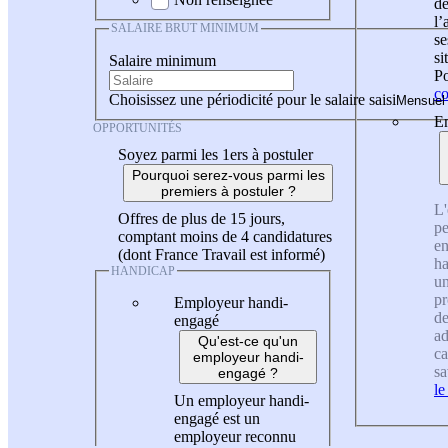
de
l
SALAIRE BRUT MINIMUM
se
si
Salaire minimum
Po
co
Choisissez une périodicité pour le salaire saisi
En
OPPORTUNITÉS
Soyez parmi les 1ers à postuler
Pourquoi serez-vous parmi les
premiers à postuler ?
L'
Offres de plus de 15 jours,
pe
comptant moins de 4 candidatures
en
(dont France Travail est informé)
ha
HANDICAP
un
pr
Employeur handi-
de
engagé
ad
Qu'est-ce qu'un
ca
employeur handi-
sa
engagé ?
le
Un employeur handi-
engagé est un
employeur reconnu