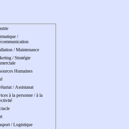
strie
rmatique /
écommunication
allation / Maintenance
eting / Stratégie
merciale
sources Humaines
té
étariat / Assistanat
ices à la personne / à la
ectivité
ctacle
rt
sport / Logistique