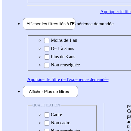
Appliquer
le fil
Afficher les filtres liés à l'
Expérience
demandée
Expérience demandée
Moins de 1 an
De 1 à 3 ans
Plus de 3 ans
Non renseignée
Appliquer
le filtre de l'expérience demandée
Afficher
Plus de
filtres
QUALIFICATION
pa
Ca
Cadre
pa
ac
Non cadre
fa
Non renseignée