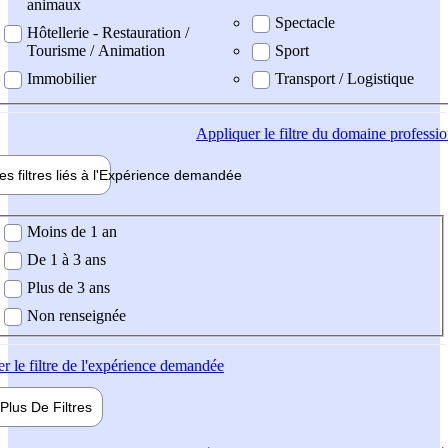
animaux
Spectacle
Hôtellerie - Restauration /
Tourisme / Animation
Sport
Immobilier
Transport / Logistique
Appliquer
le filtre du domaine professi
es filtres liés à l'
Expérience
demandée
ience demandée
Moins de 1 an
De 1 à 3 ans
Plus de 3 ans
Non renseignée
er
le filtre de l'expérience demandée
Plus De
Filtres