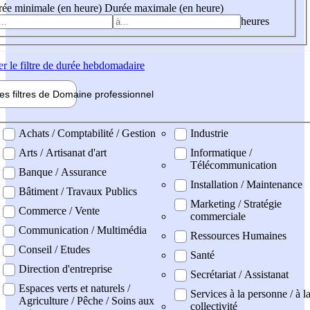
ée minimale (en heure)
Durée maximale (en heure)
heures
er
le filtre de durée hebdomadaire
les filtres de
Domaine pro
fessionnel
ne professionel
Achats / Comptabilité / Gestion
Industrie
Arts / Artisanat d'art
Informatique /
Télécommunication
Banque / Assurance
Installation / Maintenance
Bâtiment / Travaux Publics
Marketing / Stratégie
Commerce / Vente
commerciale
Communication / Multimédia
Ressources Humaines
Conseil / Etudes
Santé
Direction d'entreprise
Secrétariat / Assistanat
Espaces verts et naturels /
Services à la personne / à l
Agriculture / Pêche / Soins aux
collectivité