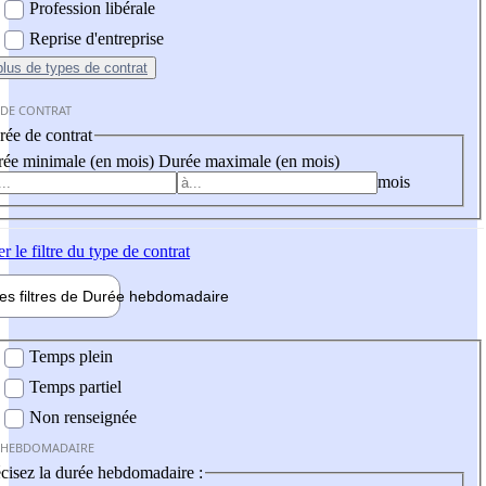
Profession libérale
Reprise d'entreprise
plus
de types de contrat
 DE CONTRAT
ée de contrat
ée minimale (en mois)
Durée maximale (en mois)
mois
er
le filtre du type de contrat
les filtres de
Durée hebdo
madaire
 hebdomadaire
Temps plein
Temps partiel
Non renseignée
 HEBDOMADAIRE
cisez la durée hebdomadaire :