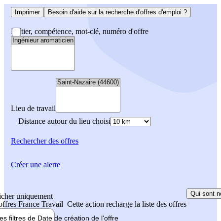
Imprimer
Besoin d'aide sur la recherche d'offres d'emploi ?
Métier, compétence, mot-clé, numéro d'offre
Lieu de travail
Distance autour du lieu choisi
Rechercher
des offres
Créer une alerte
Qui sont n
icher uniquement
 offres France Travail
Cette action recharge la liste des offres
les filtres de
Date de création
de l'offre