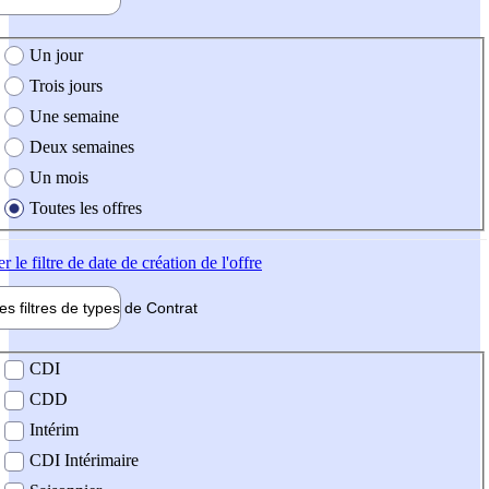
e création de l'offre
Un jour
Trois jours
Une semaine
Deux semaines
Un mois
Toutes les offres
er
le filtre de date de création de l'offre
les filtres de types de
Contrat
de contrat
CDI
CDD
Intérim
CDI Intérimaire