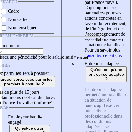
IFICATION
par France travail,
Cap emploi et ses
Cadre
partenaires pour ses
actions concrètes en
Non cadre
faveur du recrutement,
Non renseignée
de l’intégration et de
l’accompagnement de
IRE BRUT MINIMUM
ses collaborateurs en
situation de handicap.
re minimum
Pour en savoir plus,
consultez cet article
.
ssez une périodicité pour le salaire saisi
Entreprise adaptée
NITÉS
Qu'est-ce qu'une
z parmi les 1ers à postuler
entreprise adaptée
?
urquoi serez-vous parmi les
premiers à postuler ?
L'entreprise adaptée
es de plus de 15 jours,
permet à un travailleur
tant moins de 4 candidatures
en situation de
t France Travail est informé)
handicap d'exercer
ICAP
une activité
professionnelle dans
Employeur handi-
des conditions
engagé
adaptées à ses
Qu'est-ce qu'un
capacités. Pour en