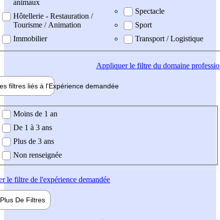
animaux
Spectacle
Hôtellerie - Restauration /
Tourisme / Animation
Sport
Immobilier
Transport / Logistique
Appliquer
le filtre du domaine professi
es filtres liés à l'
Expérience
demandée
ience demandée
Moins de 1 an
De 1 à 3 ans
Plus de 3 ans
Non renseignée
er
le filtre de l'expérience demandée
Plus De
Filtres