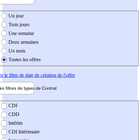
e création de l'offre
Un jour
Trois jours
Une semaine
Deux semaines
Un mois
Toutes les offres
er
le filtre de date de création de l'offre
les filtres de types de
Contrat
de contrat
CDI
CDD
Intérim
CDI Intérimaire