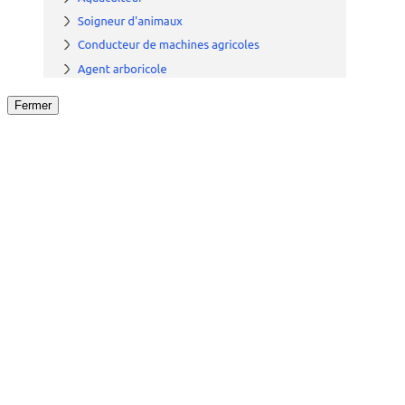
Fermer
Fermer
le détail de l'offre
/
Offre
sur
Offre précéden