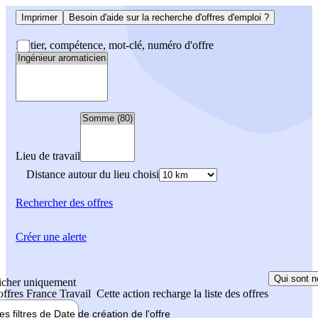
Imprimer
Besoin d'aide sur la recherche d'offres d'emploi ?
Métier, compétence, mot-clé, numéro d'offre
Lieu de travail
Distance autour du lieu choisi
Rechercher
des offres
Créer une alerte
Qui sont n
icher uniquement
 offres France Travail
Cette action recharge la liste des offres
les filtres de
Date de création
de l'offre