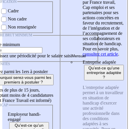
IFICATION
par France travail,
Cap emploi et ses
Cadre
partenaires pour ses
actions concrètes en
Non cadre
faveur du recrutement,
Non renseignée
de l’intégration et de
l’accompagnement de
IRE BRUT MINIMUM
ses collaborateurs en
situation de handicap.
re minimum
Pour en savoir plus,
consultez cet article
.
ssez une périodicité pour le salaire saisi
Entreprise adaptée
NITÉS
Qu'est-ce qu'une
z parmi les 1ers à postuler
entreprise adaptée
?
urquoi serez-vous parmi les
premiers à postuler ?
L'entreprise adaptée
es de plus de 15 jours,
permet à un travailleur
tant moins de 4 candidatures
en situation de
t France Travail est informé)
handicap d'exercer
ICAP
une activité
professionnelle dans
Employeur handi-
des conditions
engagé
adaptées à ses
Qu'est-ce qu'un
capacités. Pour en