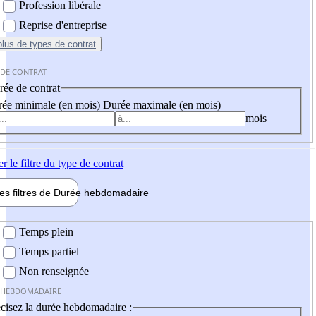
Profession libérale
Reprise d'entreprise
plus
de types de contrat
 DE CONTRAT
ée de contrat
ée minimale (en mois)
Durée maximale (en mois)
mois
er
le filtre du type de contrat
les filtres de
Durée hebdo
madaire
 hebdomadaire
Temps plein
Temps partiel
Non renseignée
 HEBDOMADAIRE
cisez la durée hebdomadaire :