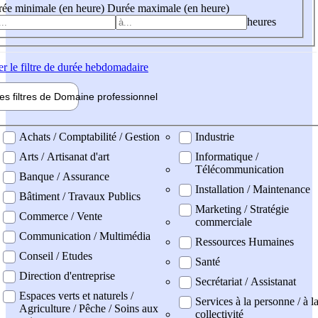
ée minimale (en heure)
Durée maximale (en heure)
heures
er
le filtre de durée hebdomadaire
les filtres de
Domaine pro
fessionnel
ne professionel
Achats / Comptabilité / Gestion
Industrie
Arts / Artisanat d'art
Informatique /
Télécommunication
Banque / Assurance
Installation / Maintenance
Bâtiment / Travaux Publics
Marketing / Stratégie
Commerce / Vente
commerciale
Communication / Multimédia
Ressources Humaines
Conseil / Etudes
Santé
Direction d'entreprise
Secrétariat / Assistanat
Espaces verts et naturels /
Services à la personne / à l
Agriculture / Pêche / Soins aux
collectivité