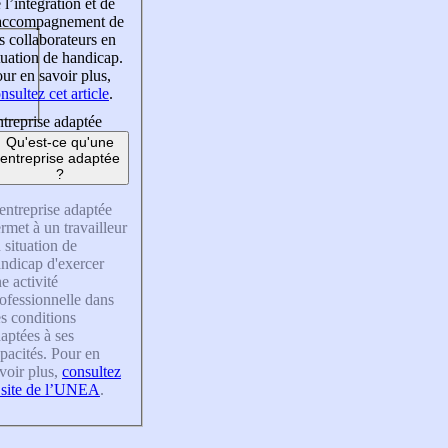
 l’intégration et de
’accompagnement de
s collaborateurs en
tuation de handicap.
ur en savoir plus,
nsultez cet article
.
treprise adaptée
Qu'est-ce qu'une
entreprise adaptée
?
entreprise adaptée
rmet à un travailleur
 situation de
ndicap d'exercer
e activité
ofessionnelle dans
s conditions
aptées à ses
pacités. Pour en
voir plus,
consultez
 site de l’UNEA
.