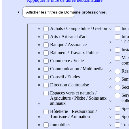
Appliquer
le filtre de durée hebdomadaire
Afficher les filtres de
Domaine pro
fessionnel
Domaine professionel
Achats / Comptabilité / Gestion
Indu
Arts / Artisanat d'art
Info
Tél
Banque / Assurance
Inst
Bâtiment / Travaux Publics
Mark
Commerce / Vente
com
Communication / Multimédia
Res
Conseil / Etudes
San
Direction d'entreprise
Secr
Espaces verts et naturels /
Serv
Agriculture / Pêche / Soins aux
coll
animaux
Spe
Hôtellerie - Restauration /
Tourisme / Animation
Spo
Immobilier
Tran