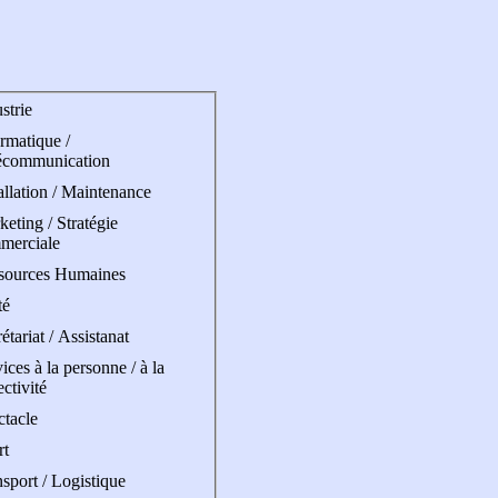
strie
rmatique /
écommunication
allation / Maintenance
eting / Stratégie
merciale
sources Humaines
té
étariat / Assistanat
ices à la personne / à la
ectivité
ctacle
rt
sport / Logistique