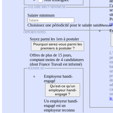
de
l
SALAIRE BRUT MINIMUM
se
si
Salaire minimum
Po
co
Choisissez une périodicité pour le salaire saisi
En
OPPORTUNITÉS
Soyez parmi les 1ers à postuler
Pourquoi serez-vous parmi les
premiers à postuler ?
L'
Offres de plus de 15 jours,
pe
comptant moins de 4 candidatures
en
(dont France Travail est informé)
ha
HANDICAP
un
pr
Employeur handi-
de
engagé
ad
Qu'est-ce qu'un
ca
employeur handi-
sa
engagé ?
le
Un employeur handi-
engagé est un
employeur reconnu