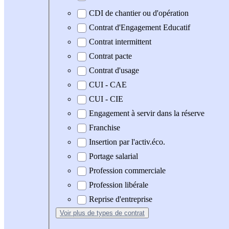
CDI de chantier ou d'opération
Contrat d'Engagement Educatif
Contrat intermittent
Contrat pacte
Contrat d'usage
CUI - CAE
CUI - CIE
Engagement à servir dans la réserve
Franchise
Insertion par l'activ.éco.
Portage salarial
Profession commerciale
Profession libérale
Reprise d'entreprise
Voir plus
de types de contrat