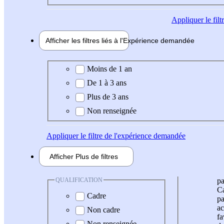
Appliquer
le fil
Afficher les filtres liés à l'
Expérience
demandée
Expérience demandée
Moins de 1 an
De 1 à 3 ans
Plus de 3 ans
Non renseignée
Appliquer
le filtre de l'expérience demandée
Afficher
Plus de
filtres
QUALIFICATION
pa
Ca
Cadre
pa
ac
Non cadre
fa
Non renseignée