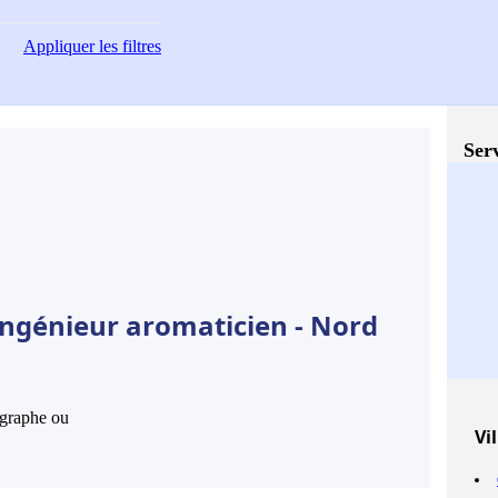
Appliquer
les filtres
Serv
Ingénieur aromaticien - Nord
hographe ou
Vil