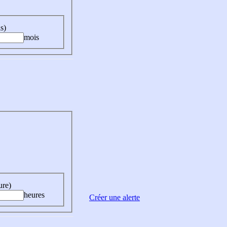
s)
mois
ure)
heures
Créer une alerte