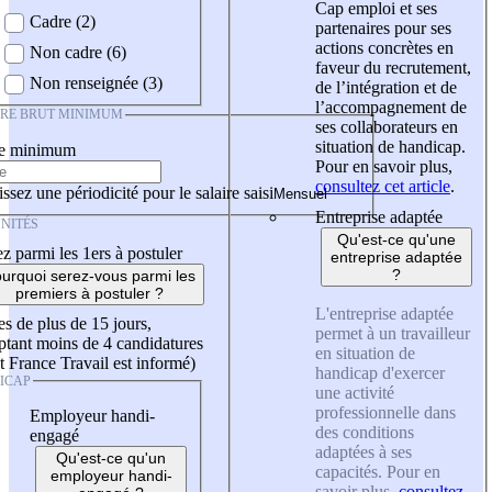
Cap emploi et ses
Cadre (2)
partenaires pour ses
actions concrètes en
Non cadre (6)
faveur du recrutement,
Non renseignée (3)
de l’intégration et de
l’accompagnement de
IRE BRUT MINIMUM
ses collaborateurs en
situation de handicap.
re minimum
Pour en savoir plus,
consultez cet article
.
ssez une périodicité pour le salaire saisi
Entreprise adaptée
NITÉS
Qu'est-ce qu'une
z parmi les 1ers à postuler
entreprise adaptée
?
urquoi serez-vous parmi les
premiers à postuler ?
L'entreprise adaptée
es de plus de 15 jours,
permet à un travailleur
tant moins de 4 candidatures
en situation de
t France Travail est informé)
handicap d'exercer
ICAP
une activité
professionnelle dans
Employeur handi-
des conditions
engagé
adaptées à ses
Qu'est-ce qu'un
capacités. Pour en
employeur handi-
savoir plus,
consultez