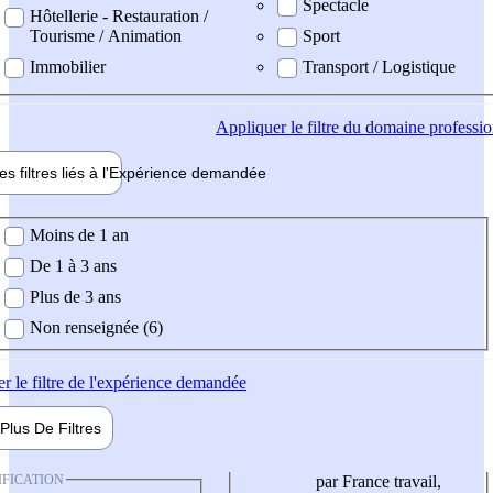
Spectacle
Hôtellerie - Restauration /
Tourisme / Animation
Sport
Immobilier
Transport / Logistique
Appliquer
le filtre du domaine professi
es filtres liés à l'
Expérience
demandée
ience demandée
Moins de 1 an
De 1 à 3 ans
Plus de 3 ans
Non renseignée (6)
er
le filtre de l'expérience demandée
Plus De
Filtres
IFICATION
par France travail,