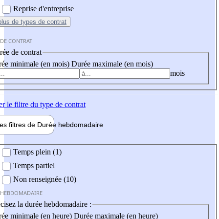
Reprise d'entreprise
plus
de types de contrat
 DE CONTRAT
ée de contrat
ée minimale (en mois)
Durée maximale (en mois)
mois
er
le filtre du type de contrat
les filtres de
Durée hebdo
madaire
 hebdomadaire
Temps plein (1)
Temps partiel
Non renseignée (10)
 HEBDOMADAIRE
cisez la durée hebdomadaire :
ée minimale (en heure)
Durée maximale (en heure)