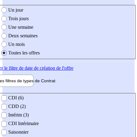
e création de l'offre
Un jour
Trois jours
Une semaine
Deux semaines
Un mois
Toutes les offres
er
le filtre de date de création de l'offre
les filtres de types de
Contrat
de contrat
CDI (6)
CDD (2)
Intérim (3)
CDI Intérimaire
Saisonnier