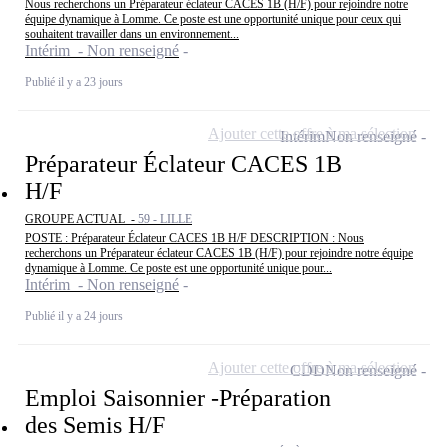
Nous recherchons un Préparateur éclateur CACES 1B (H/F) pour rejoindre notre
équipe dynamique à Lomme. Ce poste est une opportunité unique pour ceux qui
souhaitent travailler dans un environnement...
Intérim - Non renseigné
Publié il y a 23 jours
Ajouter cette offre à ma sélection
Intérim
Non renseigné
Préparateur Éclateur CACES 1B
H/F
GROUPE ACTUAL -
59 - LILLE
POSTE : Préparateur Éclateur CACES 1B H/F DESCRIPTION : Nous
recherchons un Préparateur éclateur CACES 1B (H/F) pour rejoindre notre équipe
dynamique à Lomme. Ce poste est une opportunité unique pour...
Intérim - Non renseigné
Publié il y a 24 jours
Ajouter cette offre à ma sélection
CDD
Non renseigné
Emploi Saisonnier -Préparation
des Semis H/F