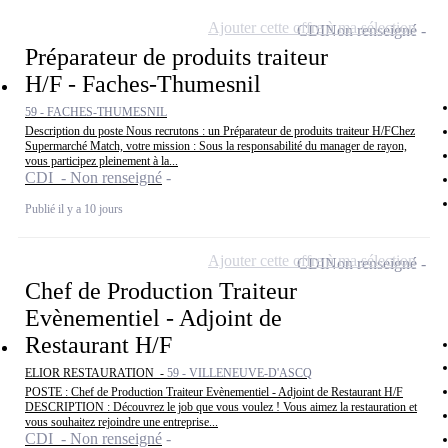
Ajouter cette offre à ma sélection
CDI
Non renseigné
Préparateur de produits traiteur
H/F - Faches-Thumesnil
59 - FACHES-THUMESNIL
Description du poste Nous recrutons : un Préparateur de produits traiteur H/FChez
Supermarché Match, votre mission : Sous la responsabilité du manager de rayon,
vous participez pleinement à la...
CDI - Non renseigné
Publié il y a 10 jours
Ajouter cette offre à ma sélection
CDI
Non renseigné
Chef de Production Traiteur
Evènementiel - Adjoint de
Restaurant H/F
ELIOR RESTAURATION -
59 - VILLENEUVE-D'ASCQ
POSTE : Chef de Production Traiteur Evènementiel - Adjoint de Restaurant H/F
DESCRIPTION : Découvrez le job que vous voulez ! Vous aimez la restauration et
vous souhaitez rejoindre une entreprise...
CDI - Non renseigné