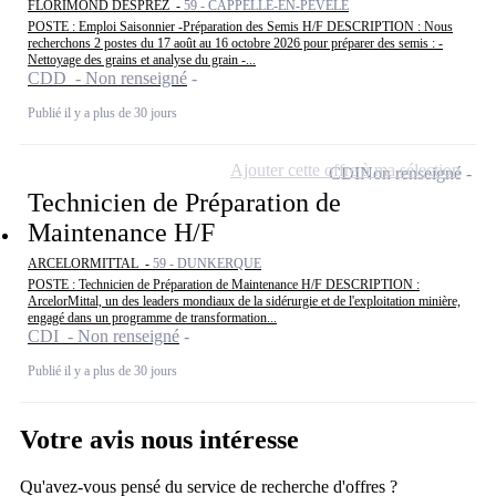
FLORIMOND DESPREZ -
59 - CAPPELLE-EN-PÉVÈLE
POSTE : Emploi Saisonnier -Préparation des Semis H/F DESCRIPTION : Nous
recherchons 2 postes du 17 août au 16 octobre 2026 pour préparer des semis : -
Nettoyage des grains et analyse du grain -...
CDD - Non renseigné
Publié il y a plus de 30 jours
Ajouter cette offre à ma sélection
CDI
Non renseigné
Technicien de Préparation de
Maintenance H/F
ARCELORMITTAL -
59 - DUNKERQUE
POSTE : Technicien de Préparation de Maintenance H/F DESCRIPTION :
ArcelorMittal, un des leaders mondiaux de la sidérurgie et de l'exploitation minière,
engagé dans un programme de transformation...
CDI - Non renseigné
Publié il y a plus de 30 jours
Votre avis nous intéresse
Qu'avez-vous pensé du service de recherche d'offres ?