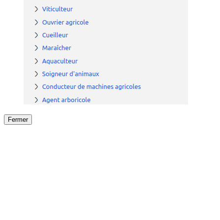
Fermer
Fermer
le détail de l'offre
/
Offre
sur
Offre précéden