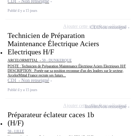
CDI - Non renseigné
Publié il y a 15 jours
Ajouter cette offre à ma sélection
CDI
Non renseigné
Technicien de Préparation
Maintenance Électrique Aciers
Electriques H/F
ARCELORMITTAL -
59 - DUNKERQUE
POSTE : Technicien de Préparation Maintenance Électrique Aciers Electriques H/F
DESCRIPTION : Portée par sa position reconnue d'un des leaders sur le secteur,
ArcelorMittal France recrute ses futurs...
CDI - Non renseigné
Publié il y a 15 jours
Ajouter cette offre à ma sélection
Intérim
Non renseigné
Préparateur éclateur caces 1b
(H/F)
59 - LILLE