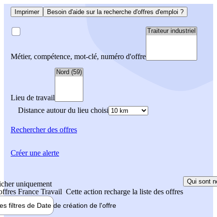
Imprimer
Besoin d'aide sur la recherche d'offres d'emploi ?
Métier, compétence, mot-clé, numéro d'offre
Lieu de travail
Distance autour du lieu choisi
Rechercher
des offres
Créer une alerte
Qui sont n
icher uniquement
 offres France Travail
Cette action recharge la liste des offres
les filtres de
Date de création
de l'offre