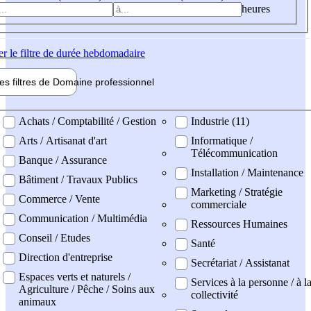
heures
er
le filtre de durée hebdomadaire
les filtres de
Domaine pro
fessionnel
ne professionel
Achats / Comptabilité / Gestion
Industrie (11)
Arts / Artisanat d'art
Informatique /
Télécommunication
Banque / Assurance
Installation / Maintenance
Bâtiment / Travaux Publics
Marketing / Stratégie
Commerce / Vente
commerciale
Communication / Multimédia
Ressources Humaines
Conseil / Etudes
Santé
Direction d'entreprise
Secrétariat / Assistanat
Espaces verts et naturels /
Services à la personne / à l
Agriculture / Pêche / Soins aux
collectivité
animaux