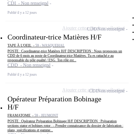
CDI - Non renseigné
Publié il y a 12 jours
Ajouter cette offre à ma sélection
CDD
Non renseigné
Coordinateur-trice Matières H/F
TAPE À L'OEIL -
59 - WASQUEHAL
POSTE : Coordinateur-trice Matières H/F DESCRIPTION : Nous proposons un
CDD de 6 mois au poste de Coordinateur.trice Matières. Tu es rattaché.e au
responsable du pôle qualité / ESG. Ton rôle est...
CDD - Non renseigné
Publié il y a 12 jours
Ajouter cette offre à ma sélection
CDI
Non renseigné
Opérateur Préparation Bobinage
H/F
FRAMATOME -
59 - JEUMONT
POSTE : Opérateur Préparation Bobinage H/F DESCRIPTION : Préparation
sections stator et bobines rotor : - Prendre connaissance du dossier de fabrication :
plans, spécifications et gamme...