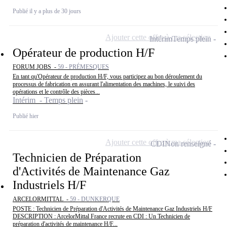
Publié il y a plus de 30 jours
Ajouter cette offre à ma sélection
Intérim
Temps plein
Opérateur de production H/F
FORUM JOBS -
59 - PRÉMESQUES
En tant qu'Opérateur de production H/F, vous participez au bon déroulement du
processus de fabrication en assurant l'alimentation des machines, le suivi des
opérations et le contrôle des pièces...
Intérim - Temps plein
Publié hier
Ajouter cette offre à ma sélection
CDI
Non renseigné
Technicien de Préparation
d'Activités de Maintenance Gaz
Industriels H/F
ARCELORMITTAL -
59 - DUNKERQUE
POSTE : Technicien de Préparation d'Activités de Maintenance Gaz Industriels H/F
DESCRIPTION : ArcelorMittal France recrute en CDI : Un Technicien de
préparation d'activités de maintenance H/F...