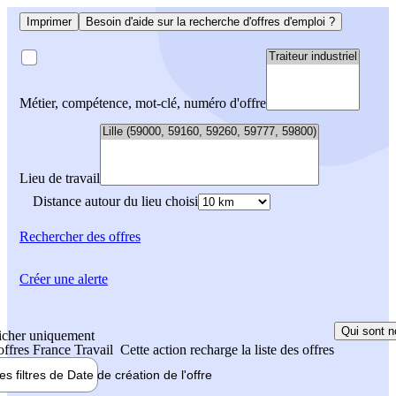
Imprimer
Besoin d'aide sur la recherche d'offres d'emploi ?
Métier, compétence, mot-clé, numéro d'offre
Lieu de travail
Distance autour du lieu choisi
Rechercher
des offres
Créer une alerte
Qui sont n
icher uniquement
 offres France Travail
Cette action recharge la liste des offres
les filtres de
Date de création
de l'offre