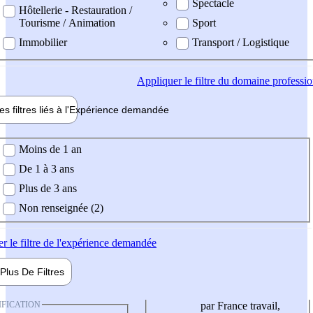
Spectacle
Hôtellerie - Restauration /
Tourisme / Animation
Sport
Immobilier
Transport / Logistique
Appliquer
le filtre du domaine professi
es filtres liés à l'
Expérience
demandée
ience demandée
Moins de 1 an
De 1 à 3 ans
Plus de 3 ans
Non renseignée (2)
er
le filtre de l'expérience demandée
Plus De
Filtres
IFICATION
par France travail,