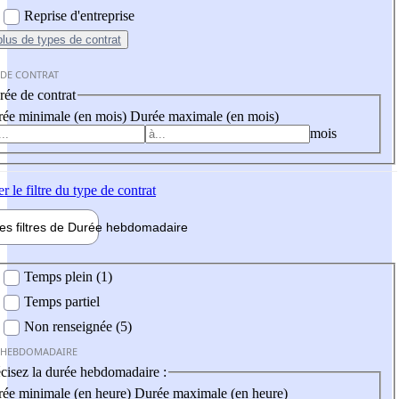
Reprise d'entreprise
plus
de types de contrat
 DE CONTRAT
ée de contrat
ée minimale (en mois)
Durée maximale (en mois)
mois
er
le filtre du type de contrat
les filtres de
Durée hebdo
madaire
 hebdomadaire
Temps plein (1)
Temps partiel
Non renseignée (5)
 HEBDOMADAIRE
cisez la durée hebdomadaire :
ée minimale (en heure)
Durée maximale (en heure)