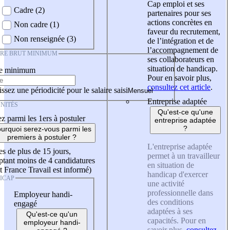
Cap emploi et ses
Cadre (2)
partenaires pour ses
actions concrètes en
Non cadre (1)
faveur du recrutement,
Non renseignée (3)
de l’intégration et de
l’accompagnement de
IRE BRUT MINIMUM
ses collaborateurs en
situation de handicap.
re minimum
Pour en savoir plus,
consultez cet article
.
ssez une périodicité pour le salaire saisi
Entreprise adaptée
NITÉS
Qu'est-ce qu'une
z parmi les 1ers à postuler
entreprise adaptée
?
urquoi serez-vous parmi les
premiers à postuler ?
L'entreprise adaptée
es de plus de 15 jours,
permet à un travailleur
tant moins de 4 candidatures
en situation de
t France Travail est informé)
handicap d'exercer
ICAP
une activité
professionnelle dans
Employeur handi-
des conditions
engagé
adaptées à ses
Qu'est-ce qu'un
capacités. Pour en
employeur handi-
savoir plus,
consultez