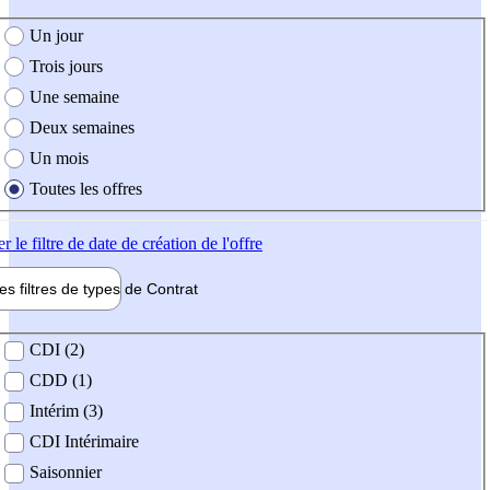
e création de l'offre
Un jour
Trois jours
Une semaine
Deux semaines
Un mois
Toutes les offres
er
le filtre de date de création de l'offre
les filtres de types de
Contrat
de contrat
CDI (2)
CDD (1)
Intérim (3)
CDI Intérimaire
Saisonnier