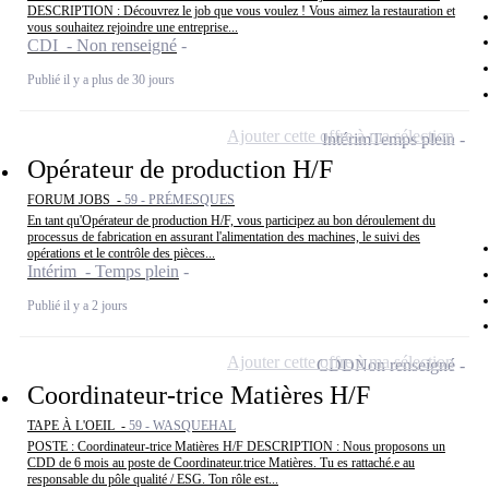
DESCRIPTION : Découvrez le job que vous voulez ! Vous aimez la restauration et
vous souhaitez rejoindre une entreprise...
CDI - Non renseigné
Publié il y a plus de 30 jours
Ajouter cette offre à ma sélection
Intérim
Temps plein
Opérateur de production H/F
FORUM JOBS -
59 - PRÉMESQUES
En tant qu'Opérateur de production H/F, vous participez au bon déroulement du
processus de fabrication en assurant l'alimentation des machines, le suivi des
opérations et le contrôle des pièces...
Intérim - Temps plein
Publié il y a 2 jours
Ajouter cette offre à ma sélection
CDD
Non renseigné
Coordinateur-trice Matières H/F
TAPE À L'OEIL -
59 - WASQUEHAL
POSTE : Coordinateur-trice Matières H/F DESCRIPTION : Nous proposons un
CDD de 6 mois au poste de Coordinateur.trice Matières. Tu es rattaché.e au
responsable du pôle qualité / ESG. Ton rôle est...