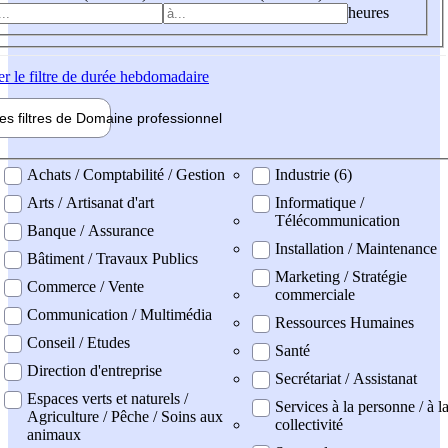
heures
er
le filtre de durée hebdomadaire
les filtres de
Domaine pro
fessionnel
ne professionel
Achats / Comptabilité / Gestion
Industrie (6)
Arts / Artisanat d'art
Informatique /
Télécommunication
Banque / Assurance
Installation / Maintenance
Bâtiment / Travaux Publics
Marketing / Stratégie
Commerce / Vente
commerciale
Communication / Multimédia
Ressources Humaines
Conseil / Etudes
Santé
Direction d'entreprise
Secrétariat / Assistanat
Espaces verts et naturels /
Services à la personne / à l
Agriculture / Pêche / Soins aux
collectivité
animaux