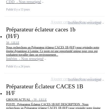
CDD - Non renseigné
Publié il y a 13 jours
Ajouter cette offre à ma sélection
Intérim
Non renseigné
Préparateur éclateur caces 1b
(H/F)
59 - LILLE
Nous recherchons un Préparateur éclateur CACES 1B (H/F) pour rejoindre notre
équipe dynamique à Lomme. Ce poste est une opportunité unique pour ceux qui
souhaitent travailler dans un environnement...
Intérim - Non renseigné
Publié il y a 24 jours
Ajouter cette offre à ma sélection
Intérim
Non renseigné
Préparateur Éclateur CACES 1B
H/F
GROUPE ACTUAL -
59 - LILLE
POSTE : Préparateur Éclateur CACES 1B H/F DESCRIPTION : Nous
recherchons un Préparateur éclateur CACES 1B (H/F) pour rejoindre notre équipe