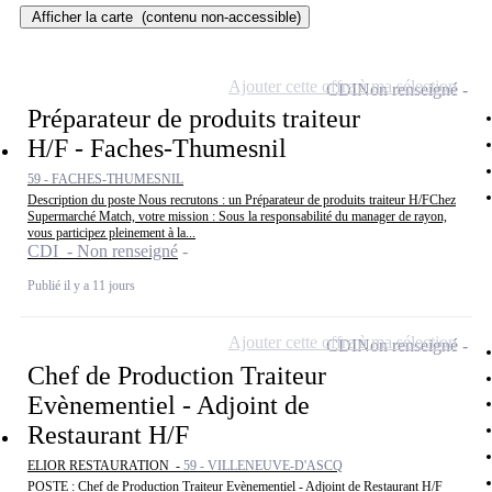
Afficher la carte
(contenu non-accessible)
Ajouter cette offre à ma sélection
CDI
Non renseigné
Préparateur de produits traiteur
H/F - Faches-Thumesnil
59 - FACHES-THUMESNIL
Description du poste Nous recrutons : un Préparateur de produits traiteur H/FChez
Supermarché Match, votre mission : Sous la responsabilité du manager de rayon,
vous participez pleinement à la...
CDI - Non renseigné
Publié il y a 11 jours
Ajouter cette offre à ma sélection
CDI
Non renseigné
Chef de Production Traiteur
Evènementiel - Adjoint de
Restaurant H/F
ELIOR RESTAURATION -
59 - VILLENEUVE-D'ASCQ
POSTE : Chef de Production Traiteur Evènementiel - Adjoint de Restaurant H/F