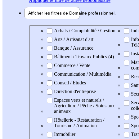
Appliquer
le filtre de durée hebdomadaire
Afficher les filtres de
Domaine pro
fessionnel
Domaine professionel
Achats / Comptabilité / Gestion
Indu
Arts / Artisanat d'art
Info
Tél
Banque / Assurance
Inst
Bâtiment / Travaux Publics (4)
Mark
Commerce / Vente
com
Communication / Multimédia
Res
Conseil / Etudes
San
Direction d'entreprise
Secr
Espaces verts et naturels /
Serv
Agriculture / Pêche / Soins aux
coll
animaux
Spe
Hôtellerie - Restauration /
Tourisme / Animation
Spo
Immobilier
Tran