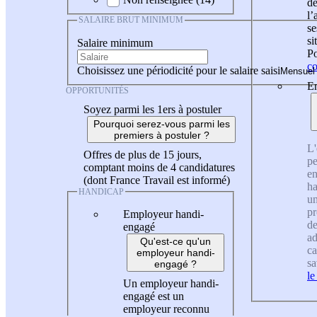
de
l
SALAIRE BRUT MINIMUM
se
si
Salaire minimum
Po
co
Choisissez une périodicité pour le salaire saisi
En
OPPORTUNITÉS
Soyez parmi les 1ers à postuler
Pourquoi serez-vous parmi les
premiers à postuler ?
L'
Offres de plus de 15 jours,
pe
comptant moins de 4 candidatures
en
(dont France Travail est informé)
ha
HANDICAP
un
pr
Employeur handi-
de
engagé
ad
Qu'est-ce qu'un
ca
employeur handi-
sa
engagé ?
le
Un employeur handi-
engagé est un
employeur reconnu