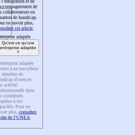
 l’intégration et de
’accompagnement de
s collaborateurs en
tuation de handicap.
ur en savoir plus,
nsultez cet article
.
treprise adaptée
Qu'est-ce qu'une
entreprise adaptée
?
entreprise adaptée
rmet à un travailleur
 situation de
ndicap d'exercer
e activité
ofessionnelle dans
s conditions
aptées à ses
pacités. Pour en
voir plus,
consultez
 site de l’UNEA
.