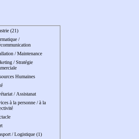
strie (21)
rmatique /
écommunication
allation / Maintenance
eting / Stratégie
merciale
sources Humaines
té
étariat / Assistanat
ices à la personne / à la
ectivité
ctacle
rt
sport / Logistique (1)