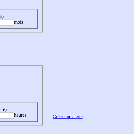
s)
mois
ure)
heures
Créer une alerte