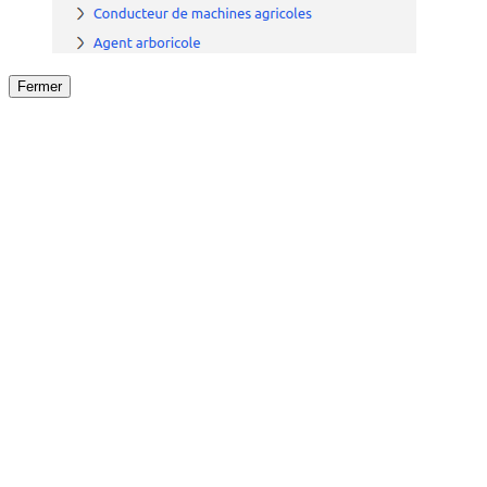
Fermer
Fermer
le détail de l'offre
/
Offre
sur
Offre précéden