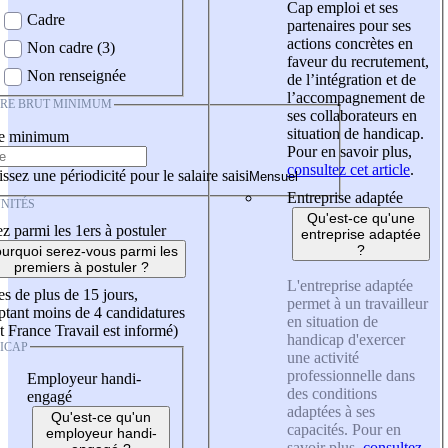
Cap emploi et ses
Cadre
partenaires pour ses
actions concrètes en
Non cadre (3)
faveur du recrutement,
Non renseignée
de l’intégration et de
l’accompagnement de
IRE BRUT MINIMUM
ses collaborateurs en
situation de handicap.
re minimum
Pour en savoir plus,
consultez cet article
.
ssez une périodicité pour le salaire saisi
Entreprise adaptée
NITÉS
Qu'est-ce qu'une
z parmi les 1ers à postuler
entreprise adaptée
?
urquoi serez-vous parmi les
premiers à postuler ?
L'entreprise adaptée
es de plus de 15 jours,
permet à un travailleur
tant moins de 4 candidatures
en situation de
t France Travail est informé)
handicap d'exercer
ICAP
une activité
professionnelle dans
Employeur handi-
des conditions
engagé
adaptées à ses
Qu'est-ce qu'un
capacités. Pour en
employeur handi-
savoir plus,
consultez