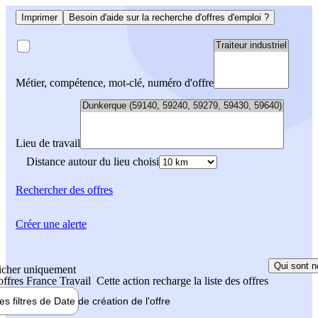
Imprimer
Besoin d'aide sur la recherche d'offres d'emploi ?
Métier, compétence, mot-clé, numéro d'offre
Lieu de travail
Distance autour du lieu choisi
Rechercher
des offres
Créer une alerte
Qui sont n
icher uniquement
 offres France Travail
Cette action recharge la liste des offres
les filtres de
Date de création
de l'offre