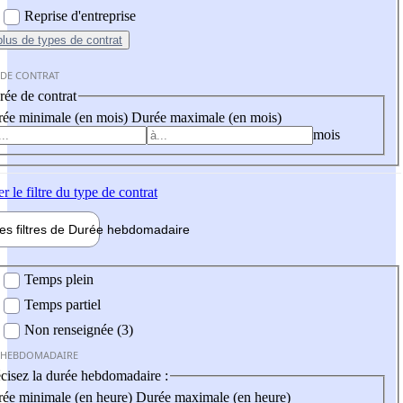
Reprise d'entreprise
plus
de types de contrat
 DE CONTRAT
ée de contrat
ée minimale (en mois)
Durée maximale (en mois)
mois
er
le filtre du type de contrat
les filtres de
Durée hebdo
madaire
 hebdomadaire
Temps plein
Temps partiel
Non renseignée (3)
 HEBDOMADAIRE
cisez la durée hebdomadaire :
ée minimale (en heure)
Durée maximale (en heure)