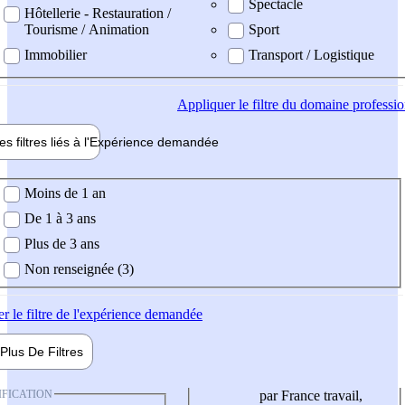
Spectacle
Hôtellerie - Restauration /
Tourisme / Animation
Sport
Immobilier
Transport / Logistique
Appliquer
le filtre du domaine professi
es filtres liés à l'
Expérience
demandée
ience demandée
Moins de 1 an
De 1 à 3 ans
Plus de 3 ans
Non renseignée (3)
er
le filtre de l'expérience demandée
Plus De
Filtres
IFICATION
par France travail,