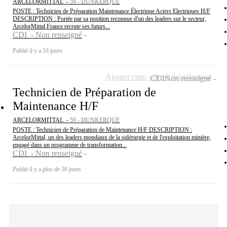
ARCELORMITTAL -
59 - DUNKERQUE
POSTE : Technicien de Préparation Maintenance Électrique Aciers Electriques H/F
DESCRIPTION : Portée par sa position reconnue d'un des leaders sur le secteur,
ArcelorMittal France recrute ses futurs...
CDI - Non renseigné
Publié il y a 16 jours
Ajouter cette offre à ma sélection
CDI
Non renseigné
Technicien de Préparation de
Maintenance H/F
ARCELORMITTAL -
59 - DUNKERQUE
POSTE : Technicien de Préparation de Maintenance H/F DESCRIPTION :
ArcelorMittal, un des leaders mondiaux de la sidérurgie et de l'exploitation minière,
engagé dans un programme de transformation...
CDI - Non renseigné
Publié il y a plus de 30 jours