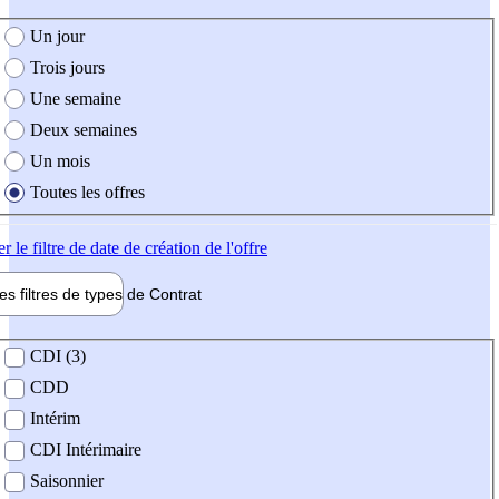
e création de l'offre
Un jour
Trois jours
Une semaine
Deux semaines
Un mois
Toutes les offres
er
le filtre de date de création de l'offre
les filtres de types de
Contrat
de contrat
CDI (3)
CDD
Intérim
CDI Intérimaire
Saisonnier