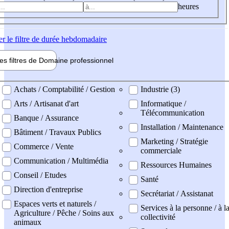
heures
er
le filtre de durée hebdomadaire
les filtres de
Domaine pro
fessionnel
ne professionel
Achats / Comptabilité / Gestion
Industrie (3)
Arts / Artisanat d'art
Informatique /
Télécommunication
Banque / Assurance
Installation / Maintenance
Bâtiment / Travaux Publics
Marketing / Stratégie
Commerce / Vente
commerciale
Communication / Multimédia
Ressources Humaines
Conseil / Etudes
Santé
Direction d'entreprise
Secrétariat / Assistanat
Espaces verts et naturels /
Services à la personne / à l
Agriculture / Pêche / Soins aux
collectivité
animaux