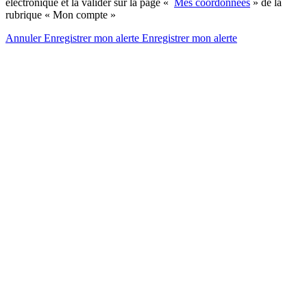
électronique et la valider sur la page «
Mes coordonnées
» de la
rubrique « Mon compte »
Annuler
Enregistrer mon alerte
Enregistrer
mon alerte