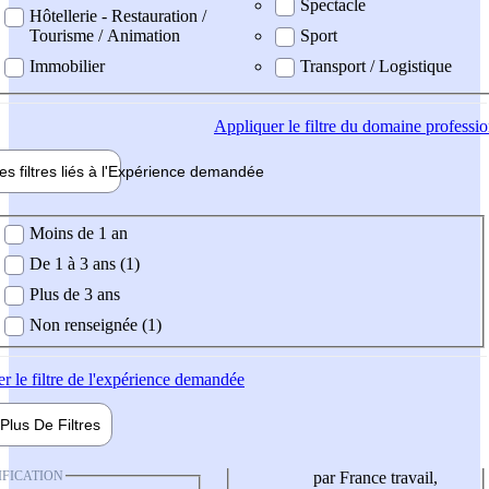
Spectacle
Hôtellerie - Restauration /
Tourisme / Animation
Sport
Immobilier
Transport / Logistique
Appliquer
le filtre du domaine professi
es filtres liés à l'
Expérience
demandée
ience demandée
Moins de 1 an
De 1 à 3 ans (1)
Plus de 3 ans
Non renseignée (1)
er
le filtre de l'expérience demandée
Plus De
Filtres
IFICATION
par France travail,