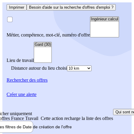
Imprimer
Besoin d'aide sur la recherche d'offres d'emploi ?
Métier, compétence, mot-clé, numéro d'offre
Lieu de travail
Distance autour du lieu choisi
Rechercher
des offres
Créer une alerte
Qui sont n
icher uniquement
 offres France Travail
Cette action recharge la liste des offres
les filtres de
Date de création
de l'offre