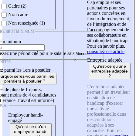
Cap emploi et ses
Cadre (2)
partenaires pour ses
actions concrètes en
Non cadre
faveur du recrutement,
Non renseignée (1)
de l’intégration et de
l’accompagnement de
IRE BRUT MINIMUM
ses collaborateurs en
situation de handicap.
re minimum
Pour en savoir plus,
consultez cet article
.
ssez une périodicité pour le salaire saisi
Entreprise adaptée
NITÉS
Qu'est-ce qu'une
z parmi les 1ers à postuler
entreprise adaptée
?
urquoi serez-vous parmi les
premiers à postuler ?
L'entreprise adaptée
es de plus de 15 jours,
permet à un travailleur
tant moins de 4 candidatures
en situation de
t France Travail est informé)
handicap d'exercer
ICAP
une activité
professionnelle dans
Employeur handi-
des conditions
engagé
adaptées à ses
Qu'est-ce qu'un
capacités. Pour en
employeur handi-
savoir plus,
consultez