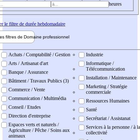
heures
er
le filtre de durée hebdomadaire
les filtres de
Domaine pro
fessionnel
ne professionel
Achats / Comptabilité / Gestion
Industrie
Arts / Artisanat d'art
Informatique /
Télécommunication
Banque / Assurance
Installation / Maintenance
Bâtiment / Travaux Publics (3)
Marketing / Stratégie
Commerce / Vente
commerciale
Communication / Multimédia
Ressources Humaines
Conseil / Etudes
Santé
Direction d'entreprise
Secrétariat / Assistanat
Espaces verts et naturels /
Services à la personne / à l
Agriculture / Pêche / Soins aux
collectivité
animaux