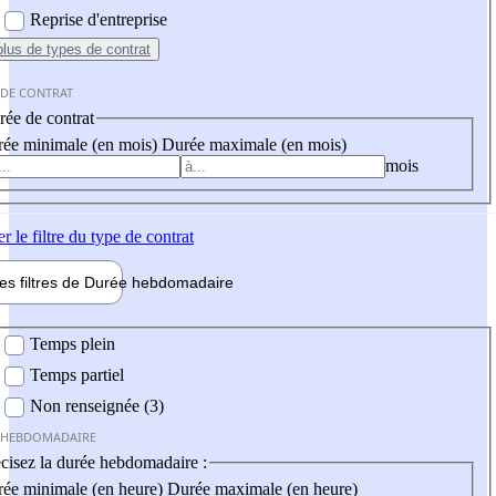
Reprise d'entreprise
plus
de types de contrat
 DE CONTRAT
ée de contrat
ée minimale (en mois)
Durée maximale (en mois)
mois
er
le filtre du type de contrat
les filtres de
Durée hebdo
madaire
 hebdomadaire
Temps plein
Temps partiel
Non renseignée (3)
 HEBDOMADAIRE
cisez la durée hebdomadaire :
ée minimale (en heure)
Durée maximale (en heure)