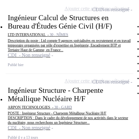
Ajouter cette offre à ma sélection
CDI
Non renseigné
Ingénieur Calcul de Structures en
Bureau d'Études Génie Civil (H/F)
LTD INTERNATIONAL -
30 - NÎMES
Description du poste : Ltd compte 9 agences spécialisées en recrutement et en travail
temporaire organisées par pôle d'expertise en Ingénierie, Encadrement BTP et
Tertiaire Haut de Gamme, en France...
CDI - Non renseigné
Publié hier
Ajouter cette offre à ma sélection
CDI
Non renseigné
Ingénieur Structure - Charpente
Métallique Nucléaire H/F
ARPON TECHNOLOGIES -
30 - GARD
POSTE : Ingénieur Structure - Charpente Métallique Nucléaire H/F
DESCRIPTION : Dans le cadre du développement de nos activités dans le secteur
du nucléaire, nous recherchons un Ingénieur Structure...
CDI - Non renseigné
Publié il y a 13 jours