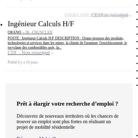
Ajouter cette offre à ma sélection
CDI
Non renseigné
Ingénieur Calculs H/F
ORANO -
30 - CHUSCLAN
POSTE : Ingénieur Calculs H/F DESCRIPTION : Orano propose des produits,
technologies et services dans les mines, la chimie de l'uranium, l'enrichissement, le
recyclage des combustibles usés, la...
CDI - Non renseigné
Publié il y a 16 jours
Prêt à élargir votre recherche d’emploi ?
Découvrez de nouveaux territoires où les chances de
trouver un emploi sont plus fortes en réalisant un
projet de mobilité résidentielle