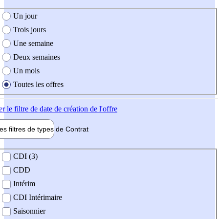
e création de l'offre
Un jour
Trois jours
Une semaine
Deux semaines
Un mois
Toutes les offres
er
le filtre de date de création de l'offre
les filtres de types de
Contrat
de contrat
CDI (3)
CDD
Intérim
CDI Intérimaire
Saisonnier