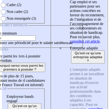
Cap emploi et ses
Cadre (2)
partenaires pour ses
actions concrètes en
Non cadre (2)
faveur du recrutement,
Non renseignée (3)
de l’intégration et de
l’accompagnement de
IRE BRUT MINIMUM
ses collaborateurs en
situation de handicap.
re minimum
Pour en savoir plus,
consultez cet article
.
ssez une périodicité pour le salaire saisi
Entreprise adaptée
NITÉS
Qu'est-ce qu'une
z parmi les 1ers à postuler
entreprise adaptée
résultats
?
urquoi serez-vous parmi les
L'entreprise adaptée
premiers à postuler ?
permet à un travailleur
es de plus de 15 jours,
en situation de
tant moins de 4 candidatures
handicap d'exercer
t France Travail est informé)
une activité
ICAP
professionnelle dans
des conditions
Employeur handi-
adaptées à ses
engagé
capacités. Pour en
Qu'est-ce qu'un
savoir plus,
consultez