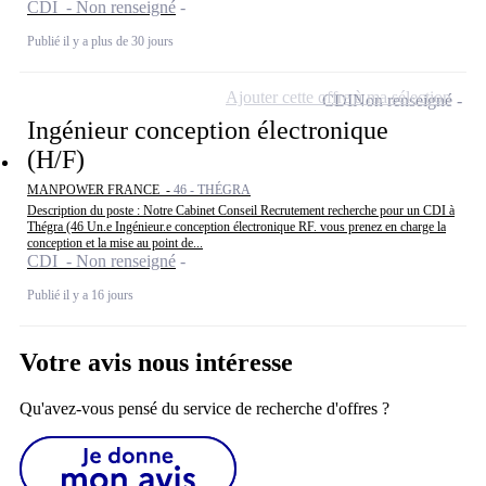
CDI - Non renseigné
Publié il y a plus de 30 jours
Ajouter cette offre à ma sélection
CDI
Non renseigné
Ingénieur conception électronique
(H/F)
MANPOWER FRANCE -
46 - THÉGRA
Description du poste : Notre Cabinet Conseil Recrutement recherche pour un CDI à
Thégra (46 Un.e Ingénieur.e conception électronique RF. vous prenez en charge la
conception et la mise au point de...
CDI - Non renseigné
Publié il y a 16 jours
Votre avis nous intéresse
Qu'avez-vous pensé du service de recherche d'offres ?