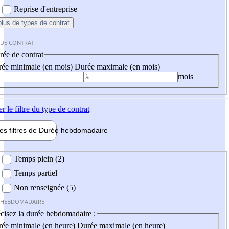
Reprise d'entreprise
plus
de types de contrat
 DE CONTRAT
ée de contrat
ée minimale (en mois)
Durée maximale (en mois)
mois
er
le filtre du type de contrat
les filtres de
Durée hebdo
madaire
 hebdomadaire
Temps plein (2)
Temps partiel
Non renseignée (5)
 HEBDOMADAIRE
cisez la durée hebdomadaire :
ée minimale (en heure)
Durée maximale (en heure)