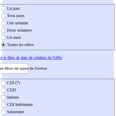
e création de l'offre
Un jour
Trois jours
Une semaine
Deux semaines
Un mois
Toutes les offres
er
le filtre de date de création de l'offre
les filtres de types de
Contrat
de contrat
CDI (7)
CDD
Intérim
CDI Intérimaire
Saisonnier