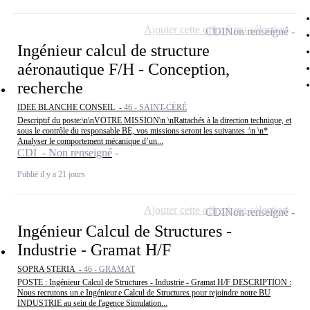
Ajouter cette offre à ma sélection
CDI
Non renseigné
Ingénieur calcul de structure
aéronautique F/H - Conception,
recherche
IDEE BLANCHE CONSEIL -
46 - SAINT-CÉRÉ
Descriptif du poste:\n\nVOTRE MISSION\n \nRattachés à la direction technique, et
sous le contrôle du responsable BE, vos missions seront les suivantes :\n \n*
Analyser le comportement mécanique d’un...
CDI - Non renseigné
Publié il y a 21 jours
Ajouter cette offre à ma sélection
CDI
Non renseigné
Ingénieur Calcul de Structures -
Industrie - Gramat H/F
SOPRA STERIA -
46 - GRAMAT
POSTE : Ingénieur Calcul de Structures - Industrie - Gramat H/F DESCRIPTION :
Nous recrutons un.e Ingénieur.e Calcul de Structures pour rejoindre notre BU
INDUSTRIE au sein de l'agence Simulation...