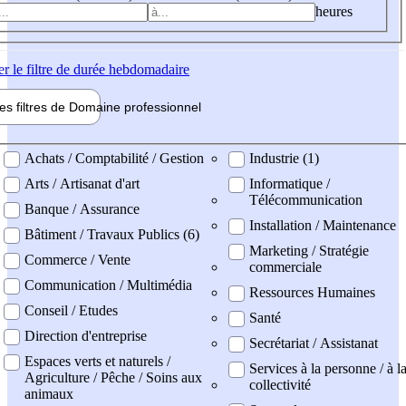
heures
er
le filtre de durée hebdomadaire
les filtres de
Domaine pro
fessionnel
ne professionel
Achats / Comptabilité / Gestion
Industrie (1)
Arts / Artisanat d'art
Informatique /
Télécommunication
Banque / Assurance
Installation / Maintenance
Bâtiment / Travaux Publics (6)
Marketing / Stratégie
Commerce / Vente
commerciale
Communication / Multimédia
Ressources Humaines
Conseil / Etudes
Santé
Direction d'entreprise
Secrétariat / Assistanat
Espaces verts et naturels /
Services à la personne / à l
Agriculture / Pêche / Soins aux
collectivité
animaux