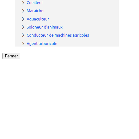
Fermer
Fermer
le détail de l'offre
/
Offre
sur
Offre précéden