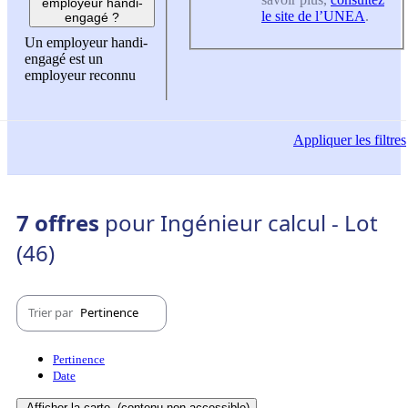
employeur handi-
le site de l’UNEA
.
engagé ?
Un employeur handi-
engagé est un
employeur reconnu
Appliquer
les filtres
7 offres
pour Ingénieur calcul - Lot
(46)
Trier par
Pertinence
Pertinence
Date
Afficher la carte
(contenu non-accessible)