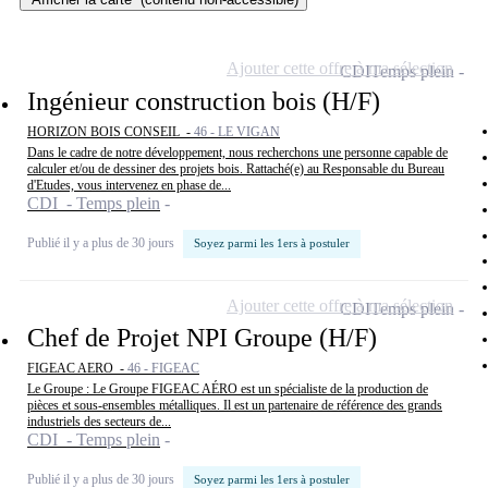
Ajouter cette offre à ma sélection
CDI
Temps plein
Ingénieur construction bois (H/F)
HORIZON BOIS CONSEIL -
46 - LE VIGAN
Dans le cadre de notre développement, nous recherchons une personne capable de
calculer et/ou de dessiner des projets bois. Rattaché(e) au Responsable du Bureau
d'Etudes, vous intervenez en phase de...
CDI - Temps plein
Publié il y a plus de 30 jours
Soyez parmi les 1ers à postuler
Ajouter cette offre à ma sélection
CDI
Temps plein
Chef de Projet NPI Groupe (H/F)
FIGEAC AERO -
46 - FIGEAC
Le Groupe : Le Groupe FIGEAC AÉRO est un spécialiste de la production de
pièces et sous-ensembles métalliques. Il est un partenaire de référence des grands
industriels des secteurs de...
CDI - Temps plein
Publié il y a plus de 30 jours
Soyez parmi les 1ers à postuler