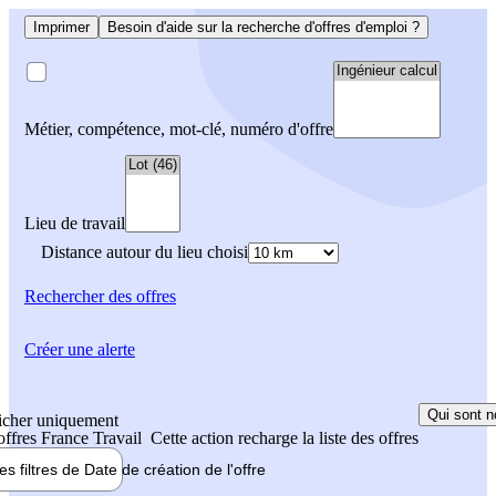
Imprimer
Besoin d'aide sur la recherche d'offres d'emploi ?
Métier, compétence, mot-clé, numéro d'offre
Lieu de travail
Distance autour du lieu choisi
Rechercher
des offres
Créer une alerte
Qui sont n
icher uniquement
 offres France Travail
Cette action recharge la liste des offres
les filtres de
Date de création
de l'offre