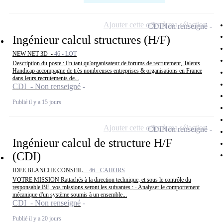
Ajouter cette offre à ma sélection
CDI
Non renseigné
Ingénieur calcul structures (H/F)
NEW NET 3D -
46 - LOT
Description du poste : En tant qu'organisateur de forums de recrutement, Talents
Handicap accompagne de très nombreuses entreprises & organisations en France
dans leurs recrutements de...
CDI - Non renseigné
Publié il y a 15 jours
Ajouter cette offre à ma sélection
CDI
Non renseigné
Ingénieur calcul de structure H/F
(CDI)
IDEE BLANCHE CONSEIL -
46 - CAHORS
VOTRE MISSION Rattachés à la direction technique, et sous le contrôle du
responsable BE, vos missions seront les suivantes : - Analyser le comportement
mécanique d'un système soumis à un ensemble...
CDI - Non renseigné
Publié il y a 20 jours