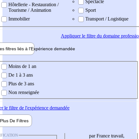
Spectacle
Hôtellerie - Restauration /
Tourisme / Animation
Sport
Immobilier
Transport / Logistique
Appliquer
le filtre du domaine professi
es filtres liés à l'
Expérience
demandée
ience demandée
Moins de 1 an
De 1 à 3 ans
Plus de 3 ans
Non renseignée
er
le filtre de l'expérience demandée
Plus De
Filtres
IFICATION
par France travail,