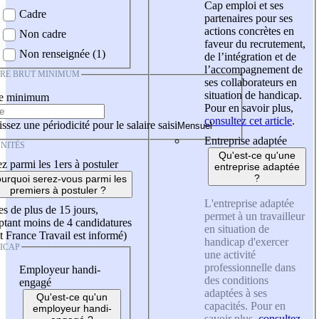
Cap emploi et ses
Cadre
partenaires pour ses
actions concrètes en
Non cadre
faveur du recrutement,
Non renseignée (1)
de l’intégration et de
l’accompagnement de
IRE BRUT MINIMUM
ses collaborateurs en
situation de handicap.
re minimum
Pour en savoir plus,
consultez cet article
.
ssez une périodicité pour le salaire saisi
Entreprise adaptée
NITÉS
Qu'est-ce qu'une
z parmi les 1ers à postuler
entreprise adaptée
?
urquoi serez-vous parmi les
premiers à postuler ?
L'entreprise adaptée
es de plus de 15 jours,
permet à un travailleur
tant moins de 4 candidatures
en situation de
t France Travail est informé)
handicap d'exercer
ICAP
une activité
professionnelle dans
Employeur handi-
des conditions
engagé
adaptées à ses
Qu'est-ce qu'un
capacités. Pour en
employeur handi-
savoir plus,
consultez