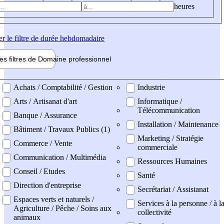
heures
er
le filtre de durée hebdomadaire
les filtres de
Domaine pro
fessionnel
ne professionel
Achats / Comptabilité / Gestion
Industrie
Arts / Artisanat d'art
Informatique /
Télécommunication
Banque / Assurance
Installation / Maintenance
Bâtiment / Travaux Publics (1)
Marketing / Stratégie
Commerce / Vente
commerciale
Communication / Multimédia
Ressources Humaines
Conseil / Etudes
Santé
Direction d'entreprise
Secrétariat / Assistanat
Espaces verts et naturels /
Services à la personne / à l
Agriculture / Pêche / Soins aux
collectivité
animaux