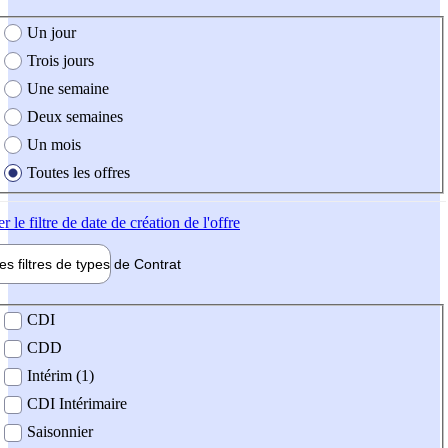
e création de l'offre
Un jour
Trois jours
Une semaine
Deux semaines
Un mois
Toutes les offres
er
le filtre de date de création de l'offre
les filtres de types de
Contrat
de contrat
CDI
CDD
Intérim (1)
CDI Intérimaire
Saisonnier