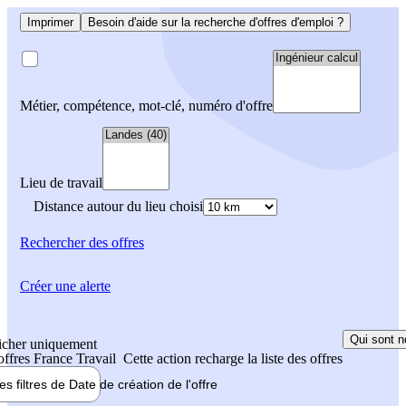
Imprimer
Besoin d'aide sur la recherche d'offres d'emploi ?
Métier, compétence, mot-clé, numéro d'offre
Lieu de travail
Distance autour du lieu choisi
Rechercher
des offres
Créer une alerte
Qui sont n
icher uniquement
 offres France Travail
Cette action recharge la liste des offres
les filtres de
Date de création
de l'offre