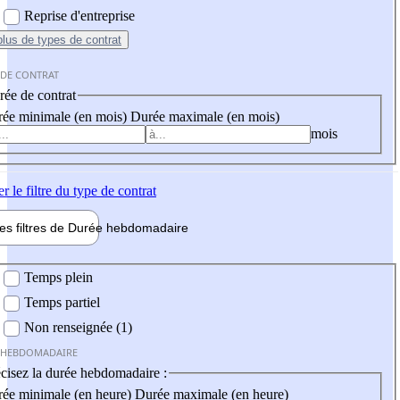
Reprise d'entreprise
plus
de types de contrat
 DE CONTRAT
ée de contrat
ée minimale (en mois)
Durée maximale (en mois)
mois
er
le filtre du type de contrat
les filtres de
Durée hebdo
madaire
 hebdomadaire
Temps plein
Temps partiel
Non renseignée (1)
 HEBDOMADAIRE
cisez la durée hebdomadaire :
ée minimale (en heure)
Durée maximale (en heure)