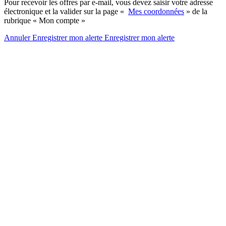
Pour recevoir les offres par e-mail, vous devez saisir votre adresse
électronique et la valider sur la page «
Mes coordonnées
» de la
rubrique « Mon compte »
Annuler
Enregistrer mon alerte
Enregistrer
mon alerte