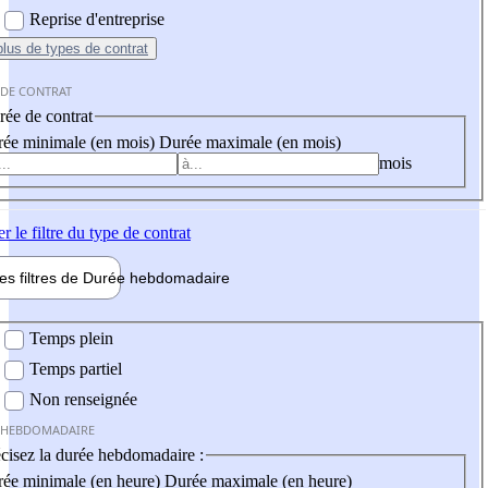
Reprise d'entreprise
plus
de types de contrat
 DE CONTRAT
ée de contrat
ée minimale (en mois)
Durée maximale (en mois)
mois
er
le filtre du type de contrat
les filtres de
Durée hebdo
madaire
 hebdomadaire
Temps plein
Temps partiel
Non renseignée
 HEBDOMADAIRE
cisez la durée hebdomadaire :
ée minimale (en heure)
Durée maximale (en heure)