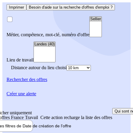
Imprimer
Besoin d'aide sur la recherche d'offres d'emploi ?
Métier, compétence, mot-clé, numéro d'offre
Lieu de travail
Distance autour du lieu choisi
Rechercher
des offres
Créer une alerte
Qui sont n
icher uniquement
 offres France Travail
Cette action recharge la liste des offres
les filtres de
Date de création
de l'offre