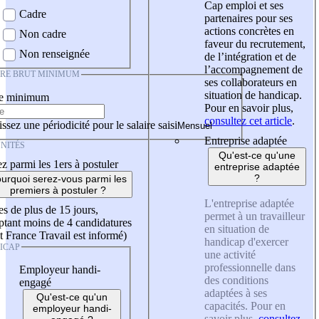
Cap emploi et ses
Cadre
partenaires pour ses
actions concrètes en
Non cadre
faveur du recrutement,
Non renseignée
de l’intégration et de
l’accompagnement de
IRE BRUT MINIMUM
ses collaborateurs en
situation de handicap.
re minimum
Pour en savoir plus,
consultez cet article
.
ssez une périodicité pour le salaire saisi
Entreprise adaptée
NITÉS
Qu'est-ce qu'une
z parmi les 1ers à postuler
entreprise adaptée
?
urquoi serez-vous parmi les
premiers à postuler ?
L'entreprise adaptée
es de plus de 15 jours,
permet à un travailleur
tant moins de 4 candidatures
en situation de
t France Travail est informé)
handicap d'exercer
ICAP
une activité
professionnelle dans
Employeur handi-
des conditions
engagé
adaptées à ses
Qu'est-ce qu'un
capacités. Pour en
employeur handi-
savoir plus,
consultez