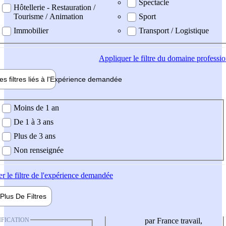
Spectacle
Hôtellerie - Restauration /
Tourisme / Animation
Sport
Immobilier
Transport / Logistique
Appliquer
le filtre du domaine professi
es filtres liés à l'
Expérience
demandée
ience demandée
Moins de 1 an
De 1 à 3 ans
Plus de 3 ans
Non renseignée
er
le filtre de l'expérience demandée
Plus De
Filtres
IFICATION
par France travail,