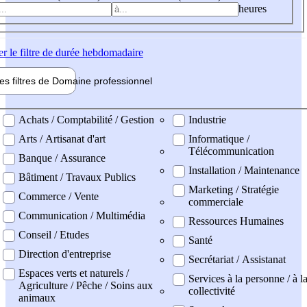
heures
er
le filtre de durée hebdomadaire
les filtres de
Domaine pro
fessionnel
ne professionel
Achats / Comptabilité / Gestion
Industrie
Arts / Artisanat d'art
Informatique /
Télécommunication
Banque / Assurance
Installation / Maintenance
Bâtiment / Travaux Publics
Marketing / Stratégie
Commerce / Vente
commerciale
Communication / Multimédia
Ressources Humaines
Conseil / Etudes
Santé
Direction d'entreprise
Secrétariat / Assistanat
Espaces verts et naturels /
Services à la personne / à l
Agriculture / Pêche / Soins aux
collectivité
animaux