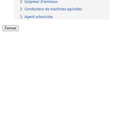
Fermer
Fermer
le détail de l'offre
/
Offre
sur
Offre précéden