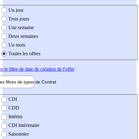
e création de l'offre
Un jour
Trois jours
Une semaine
Deux semaines
Un mois
Toutes les offres
er
le filtre de date de création de l'offre
les filtres de types de
Contrat
de contrat
CDI
CDD
Intérim
CDI Intérimaire
Saisonnier