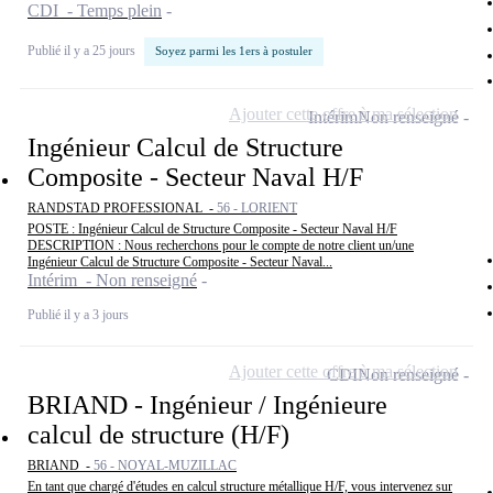
CDI - Temps plein
Publié il y a 25 jours
Soyez parmi les 1ers à postuler
Ajouter cette offre à ma sélection
Intérim
Non renseigné
Ingénieur Calcul de Structure
Composite - Secteur Naval H/F
RANDSTAD PROFESSIONAL -
56 - LORIENT
POSTE : Ingénieur Calcul de Structure Composite - Secteur Naval H/F
DESCRIPTION : Nous recherchons pour le compte de notre client un/une
Ingénieur Calcul de Structure Composite - Secteur Naval...
Intérim - Non renseigné
Publié il y a 3 jours
Ajouter cette offre à ma sélection
CDI
Non renseigné
BRIAND - Ingénieur / Ingénieure
calcul de structure (H/F)
BRIAND -
56 - NOYAL-MUZILLAC
En tant que chargé d'études en calcul structure métallique H/F, vous intervenez sur