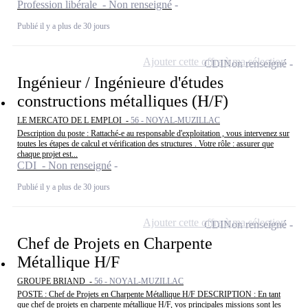
Profession libérale - Non renseigné
Publié il y a plus de 30 jours
Ajouter cette offre à ma sélection
CDI
Non renseigné
Ingénieur / Ingénieure d'études
constructions métalliques (H/F)
LE MERCATO DE L EMPLOI -
56 - NOYAL-MUZILLAC
Description du poste : Rattaché-e au responsable d'exploitation , vous intervenez sur
toutes les étapes de calcul et vérification des structures . Votre rôle : assurer que
chaque projet est...
CDI - Non renseigné
Publié il y a plus de 30 jours
Ajouter cette offre à ma sélection
CDI
Non renseigné
Chef de Projets en Charpente
Métallique H/F
GROUPE BRIAND -
56 - NOYAL-MUZILLAC
POSTE : Chef de Projets en Charpente Métallique H/F DESCRIPTION : En tant
que chef de projets en charpente métallique H/F, vos principales missions sont les