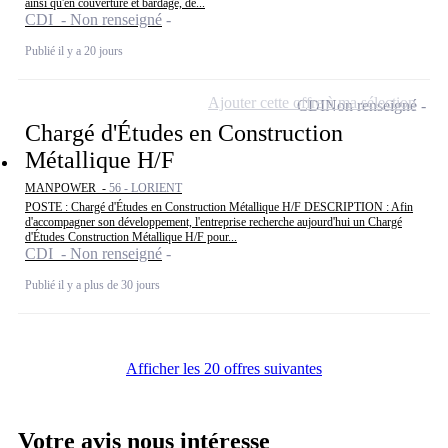
ainsi qu'en couverture et bardage, de...
CDI - Non renseigné
Publié il y a 20 jours
Ajouter cette offre à ma sélection
CDI
Non renseigné
Chargé d'Études en Construction
Métallique H/F
MANPOWER -
56 - LORIENT
POSTE : Chargé d'Études en Construction Métallique H/F DESCRIPTION : Afin
d'accompagner son développement, l'entreprise recherche aujourd'hui un Chargé
d'Études Construction Métallique H/F pour...
CDI - Non renseigné
Publié il y a plus de 30 jours
Afficher les 20 offres suivantes
Votre avis nous intéresse