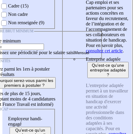
Cap emploi et ses
Cadre (15)
partenaires pour ses
actions concrètes en
Non cadre
faveur du recrutement,
Non renseignée (9)
de l’intégration et de
l’accompagnement de
IRE BRUT MINIMUM
ses collaborateurs en
situation de handicap.
re minimum
Pour en savoir plus,
consultez cet article
.
ssez une périodicité pour le salaire saisi
Entreprise adaptée
NITÉS
Qu'est-ce qu'une
z parmi les 1ers à postuler
entreprise adaptée
résultats
?
urquoi serez-vous parmi les
L'entreprise adaptée
premiers à postuler ?
permet à un travailleur
es de plus de 15 jours,
en situation de
tant moins de 4 candidatures
handicap d'exercer
t France Travail est informé)
une activité
ICAP
professionnelle dans
des conditions
Employeur handi-
adaptées à ses
engagé
capacités. Pour en
Qu'est-ce qu'un
savoir plus,
consultez