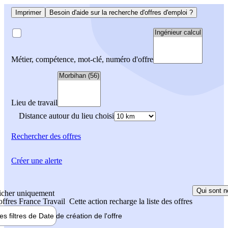
Imprimer
Besoin d'aide sur la recherche d'offres d'emploi ?
Métier, compétence, mot-clé, numéro d'offre
Lieu de travail
Distance autour du lieu choisi
Rechercher
des offres
Créer une alerte
Qui sont n
icher uniquement
 offres France Travail
Cette action recharge la liste des offres
les filtres de
Date de création
de l'offre