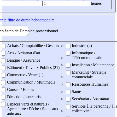
heures
er
le filtre de durée hebdomadaire
les filtres de
Domaine pro
fessionnel
ne professionel
Achats / Comptabilité / Gestion
Industrie (2)
Arts / Artisanat d'art
Informatique /
Télécommunication
Banque / Assurance
Installation / Maintenance
Bâtiment / Travaux Publics (21)
Marketing / Stratégie
Commerce / Vente (1)
commerciale
Communication / Multimédia
Ressources Humaines
Conseil / Etudes
Santé
Direction d'entreprise
Secrétariat / Assistanat
Espaces verts et naturels /
Services à la personne / à l
Agriculture / Pêche / Soins aux
collectivité
animaux