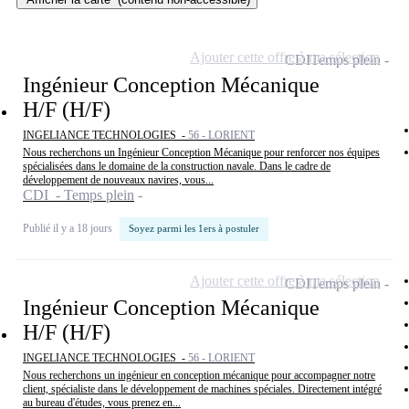
Ajouter cette offre à ma sélection
CDI
Temps plein
Ingénieur Conception Mécanique
H/F (H/F)
INGELIANCE TECHNOLOGIES -
56 - LORIENT
Nous recherchons un Ingénieur Conception Mécanique pour renforcer nos équipes
spécialisées dans le domaine de la construction navale. Dans le cadre de
développement de nouveaux navires, vous...
CDI - Temps plein
Publié il y a 18 jours
Soyez parmi les 1ers à postuler
Ajouter cette offre à ma sélection
CDI
Temps plein
Ingénieur Conception Mécanique
H/F (H/F)
INGELIANCE TECHNOLOGIES -
56 - LORIENT
Nous recherchons un ingénieur en conception mécanique pour accompagner notre
client, spécialiste dans le développement de machines spéciales. Directement intégré
au bureau d'études, vous prenez en...