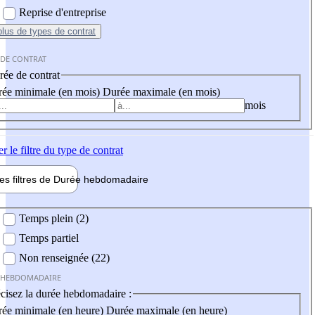
Reprise d'entreprise
plus
de types de contrat
 DE CONTRAT
ée de contrat
ée minimale (en mois)
Durée maximale (en mois)
mois
er
le filtre du type de contrat
les filtres de
Durée hebdo
madaire
 hebdomadaire
Temps plein (2)
Temps partiel
Non renseignée (22)
 HEBDOMADAIRE
cisez la durée hebdomadaire :
ée minimale (en heure)
Durée maximale (en heure)