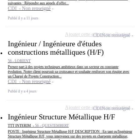
suivantes : Répondre aux appels d'offre...
CDI - Non renseigné
Publié il y a 11 jours
Ajouter cette offre à ma sélection
CDI
Non renseigné
Ingénieur / Ingénieure d'études
constructions métalliques (H/F)
56 - LORIENT
Prenez part à des projets techniques ambitieux dans un secteur en constante
évolution. Notre client poursuit sa croissance et souhaite renforcer son équipe avec
un Chargé de Projets Construction...
CDI - Non renseigné
Publié il y a 4 jours
Ajouter cette offre à ma sélection
CDI
Non renseigné
Ingénieur Structure Métallique H/F
TTT INTERIM -
56 - QUESTEMBERT
POSTE : Ingénieur Structure Métallique H/F DESCRIPTION : En tant qu'Ingénieur
Structure Métallique H/F, vous intervenez sur des projets en charpente métallique,