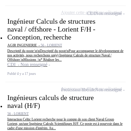
Ajouter cette offre à ma sélection
CDI
Non renseigné
Ingénieur Calculs de structures
naval / offshore - Lorient F/H -
Conception, recherche
AGIR INGENIERIE -
56 - LORIENT
Descriptif du poste:\n\nDescriptif du poste\nPour accompagner le développement de
nos activités, nous recherchons un(e) Ingénieur Calculs de structure Naval /
Offshore.\nMissions :\n* Réaliser les...
CDI - Non renseigné
Publié il y a 17 jours
Ajouter cette offre à ma sélection
Profession libérale
Non renseigné
Ingénieurs calculs de structure
naval (H/F)
56 - LORIENT
Interaction Celtic Lorient recherche pour le compte de son client Naval Group
Lorient, un/une Ingénieur Calculs Scientifiques H/F. Ce poste est à pourvoir dans le
cadre d'une mission d'intérim. Au...