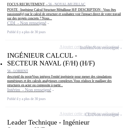
FOCUS RECRUTEMENT -
56 - NOYAL-MUZILLAC
POSTE : Ingénieur Calcul Structure Métallique H/F DESCRIPTION : Vous êtes
passionné(e) par le calcul de structure et souhaitez voir l'impact direct de votre travail
sur des projets concrets ? Nous...
CDI - Non renseigné
Publié il y a plus de 30 jours
Ajouter cette offre à ma sélection
Intérim
Non renseigné
INGÉNIEUR CALCUL -
SECTEUR NAVAL (F/H) (H/F)
56 - LORIENT
descriptif du posteVous intégrez l'entité ingénierie pour mener des simulations
numériques et des calculs analytiques complexes.Vous réalisez le maillage des
structures en acier ou composite à partir...
Intérim - Non renseigné
Publié il y a plus de 30 jours
Ajouter cette offre à ma sélection
CDI
Non renseigné
Leader Technique - Ingénieur