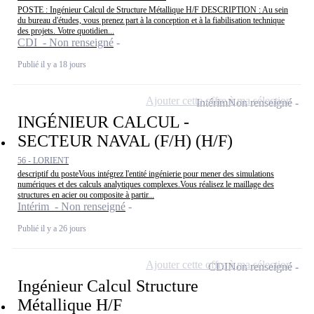
POSTE : Ingénieur Calcul de Structure Métallique H/F DESCRIPTION : Au sein
du bureau d'études, vous prenez part à la conception et à la fiabilisation technique
des projets. Votre quotidien...
CDI - Non renseigné
Publié il y a 18 jours
Ajouter cette offre à ma sélection
Intérim
Non renseigné
INGÉNIEUR CALCUL -
SECTEUR NAVAL (F/H) (H/F)
56 - LORIENT
descriptif du posteVous intégrez l'entité ingénierie pour mener des simulations
numériques et des calculs analytiques complexes.Vous réalisez le maillage des
structures en acier ou composite à partir...
Intérim - Non renseigné
Publié il y a 26 jours
Ajouter cette offre à ma sélection
CDI
Non renseigné
Ingénieur Calcul Structure
Métallique H/F