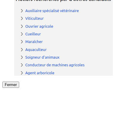
Fermer
Fermer
le détail de l'offre
/
Offre
sur
Offre précéden