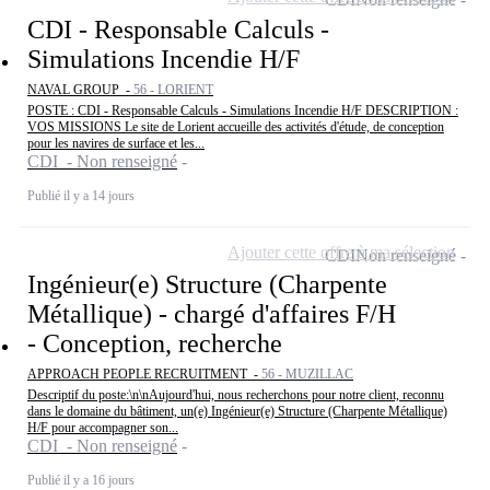
CDI - Responsable Calculs -
Simulations Incendie H/F
NAVAL GROUP -
56 - LORIENT
POSTE : CDI - Responsable Calculs - Simulations Incendie H/F DESCRIPTION :
VOS MISSIONS Le site de Lorient accueille des activités d'étude, de conception
pour les navires de surface et les...
CDI - Non renseigné
Publié il y a 14 jours
Ajouter cette offre à ma sélection
CDI
Non renseigné
Ingénieur(e) Structure (Charpente
Métallique) - chargé d'affaires F/H
- Conception, recherche
APPROACH PEOPLE RECRUITMENT -
56 - MUZILLAC
Descriptif du poste:\n\nAujourd'hui, nous recherchons pour notre client, reconnu
dans le domaine du bâtiment, un(e) Ingénieur(e) Structure (Charpente Métallique)
H/F pour accompagner son...
CDI - Non renseigné
Publié il y a 16 jours