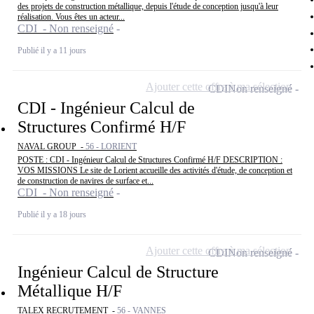
des projets de construction métallique, depuis l'étude de conception jusqu'à leur
réalisation. Vous êtes un acteur...
CDI - Non renseigné
Publié il y a 11 jours
Ajouter cette offre à ma sélection
CDI
Non renseigné
CDI - Ingénieur Calcul de
Structures Confirmé H/F
NAVAL GROUP -
56 - LORIENT
POSTE : CDI - Ingénieur Calcul de Structures Confirmé H/F DESCRIPTION :
VOS MISSIONS Le site de Lorient accueille des activités d'étude, de conception et
de construction de navires de surface et...
CDI - Non renseigné
Publié il y a 18 jours
Ajouter cette offre à ma sélection
CDI
Non renseigné
Ingénieur Calcul de Structure
Métallique H/F
TALEX RECRUTEMENT -
56 - VANNES