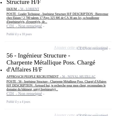
Structure H/F
EKIUM -
56 - LORIENT
POSTE : Leader Technique - Ingénieur Structure H/F DESCRIPTION : Bienvenue
chez Ekium ! 2 700 talents 17 Pays 325 M€ de CA 36 ans Ici, ça bouillonne
d'ingénieur(e)s, d'expert(e)s, de...
CDI - Non renseigné
Publié il y a 18 jours
Ajouter cette offre à ma sélection
CDI
Non renseigné
56 - Ingénieur Structure -
Charpente Métallique Poss. Chargé
d'Affaires H/F
APPROACH PEOPLE RECRUITMENT -
56 - NOYAL-MUZILLAC
POSTE : 56 - Ingénieur Structure - Charpente Métallique Poss. Chargé d'Affaires
H/F DESCRIPTION : Aujourd hui, je recherche pour mon client, reconnudans le
domaine du bâtiment, un(e) Ingénieur(e)...
CDI - Non renseigné
Publié il y a 4 jours
Ajouter cette offre à ma sélection
CDI
Non renseigné