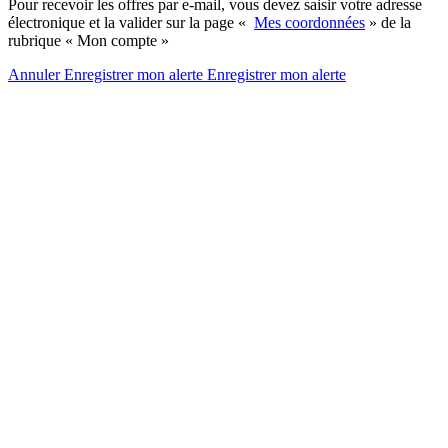
Pour recevoir les offres par e-mail, vous devez saisir votre adresse
électronique et la valider sur la page «
Mes coordonnées
» de la
rubrique « Mon compte »
Annuler
Enregistrer mon alerte
Enregistrer
mon alerte