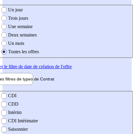
e création de l'offre
Un jour
Trois jours
Une semaine
Deux semaines
Un mois
Toutes les offres
er
le filtre de date de création de l'offre
les filtres de types de
Contrat
de contrat
CDI
CDD
Intérim
CDI Intérimaire
Saisonnier