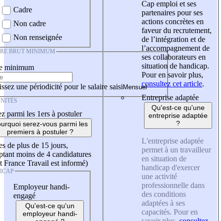
Cap emploi et ses
Cadre
partenaires pour ses
actions concrètes en
Non cadre
faveur du recrutement,
Non renseignée
de l’intégration et de
l’accompagnement de
IRE BRUT MINIMUM
ses collaborateurs en
situation de handicap.
re minimum
Pour en savoir plus,
consultez cet article
.
ssez une périodicité pour le salaire saisi
Entreprise adaptée
NITÉS
Qu'est-ce qu'une
z parmi les 1ers à postuler
entreprise adaptée
?
urquoi serez-vous parmi les
premiers à postuler ?
L'entreprise adaptée
es de plus de 15 jours,
permet à un travailleur
tant moins de 4 candidatures
en situation de
t France Travail est informé)
handicap d'exercer
ICAP
une activité
professionnelle dans
Employeur handi-
des conditions
engagé
adaptées à ses
Qu'est-ce qu'un
capacités. Pour en
employeur handi-
savoir plus,
consultez