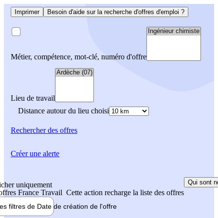
Imprimer
Besoin d'aide sur la recherche d'offres d'emploi ?
Métier, compétence, mot-clé, numéro d'offre
Lieu de travail
Distance autour du lieu choisi
Rechercher
des offres
Créer une alerte
Qui sont n
icher uniquement
 offres France Travail
Cette action recharge la liste des offres
les filtres de
Date de création
de l'offre