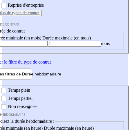
Reprise d'entreprise
plus
de types de contrat
 DE CONTRAT
ée de contrat
ée minimale (en mois)
Durée maximale (en mois)
mois
er
le filtre du type de contrat
les filtres de
Durée hebdo
madaire
 hebdomadaire
Temps plein
Temps partiel
Non renseignée
 HEBDOMADAIRE
cisez la durée hebdomadaire :
ée minimale (en heure)
Durée maximale (en heure)