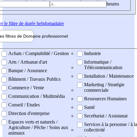
heures
er
le filtre de durée hebdomadaire
les filtres de
Domaine pro
fessionnel
ne professionel
Achats / Comptabilité / Gestion
Industrie
Arts / Artisanat d'art
Informatique /
Télécommunication
Banque / Assurance
Installation / Maintenance
Bâtiment / Travaux Publics
Marketing / Stratégie
Commerce / Vente
commerciale
Communication / Multimédia
Ressources Humaines
Conseil / Etudes
Santé
Direction d'entreprise
Secrétariat / Assistanat
Espaces verts et naturels /
Services à la personne / à l
Agriculture / Pêche / Soins aux
collectivité
animaux