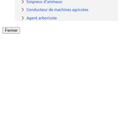
Fermer
Fermer
le détail de l'offre
/
Offre
sur
Offre précéden