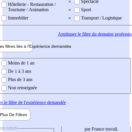
Spectacle
Hôtellerie - Restauration /
Tourisme / Animation
Sport
Immobilier
Transport / Logistique
Appliquer
le filtre du domaine professi
es filtres liés à l'
Expérience
demandée
ience demandée
Moins de 1 an
De 1 à 3 ans
Plus de 3 ans
Non renseignée
er
le filtre de l'expérience demandée
Plus De
Filtres
IFICATION
par France travail,