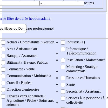
heures
er
le filtre de durée hebdomadaire
les filtres de
Domaine pro
fessionnel
ne professionel
Achats / Comptabilité / Gestion
Industrie (1)
Arts / Artisanat d'art
Informatique /
Télécommunication
Banque / Assurance
Installation / Maintenance
Bâtiment / Travaux Publics
Marketing / Stratégie
Commerce / Vente
commerciale
Communication / Multimédia
Ressources Humaines
Conseil / Etudes
Santé
Direction d'entreprise
Secrétariat / Assistanat
Espaces verts et naturels /
Services à la personne / à l
Agriculture / Pêche / Soins aux
collectivité
animaux