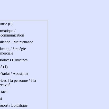
strie (6)
rmatique /
écommunication
allation / Maintenance
eting / Stratégie
merciale
sources Humaines
é (1)
étariat / Assistanat
ices à la personne / à la
ectivité
ctacle
rt
sport / Logistique