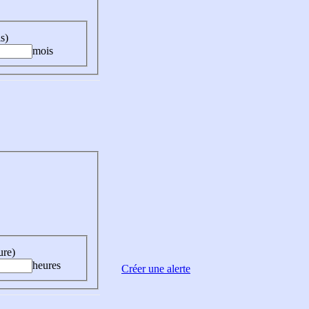
s)
mois
ure)
heures
Créer une alerte