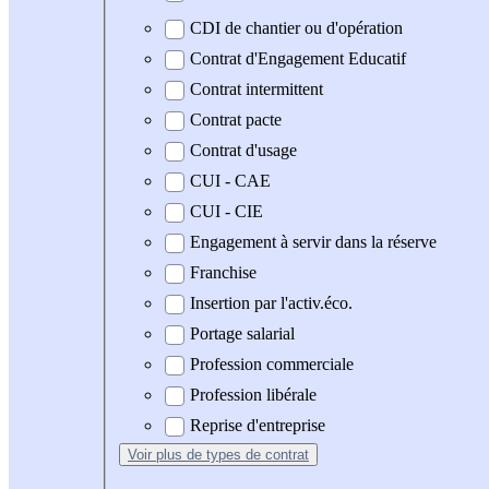
CDI de chantier ou d'opération
Contrat d'Engagement Educatif
Contrat intermittent
Contrat pacte
Contrat d'usage
CUI - CAE
CUI - CIE
Engagement à servir dans la réserve
Franchise
Insertion par l'activ.éco.
Portage salarial
Profession commerciale
Profession libérale
Reprise d'entreprise
Voir plus
de types de contrat