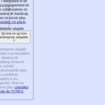
 l’intégration et de
’accompagnement de
s collaborateurs en
tuation de handicap.
ur en savoir plus,
nsultez cet article
.
treprise adaptée
Qu'est-ce qu'une
entreprise adaptée
?
entreprise adaptée
rmet à un travailleur
 situation de
ndicap d'exercer
e activité
ofessionnelle dans
s conditions
aptées à ses
pacités. Pour en
voir plus,
consultez
 site de l’UNEA
.