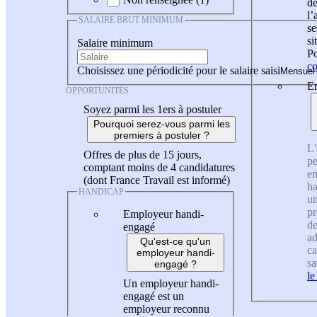
de
l
SALAIRE BRUT MINIMUM
se
si
Salaire minimum
Po
co
Choisissez une périodicité pour le salaire saisi
En
OPPORTUNITÉS
Soyez parmi les 1ers à postuler
Pourquoi serez-vous parmi les
premiers à postuler ?
L'
Offres de plus de 15 jours,
pe
comptant moins de 4 candidatures
en
(dont France Travail est informé)
ha
HANDICAP
un
pr
Employeur handi-
de
engagé
ad
Qu'est-ce qu'un
ca
employeur handi-
sa
engagé ?
le
Un employeur handi-
engagé est un
employeur reconnu