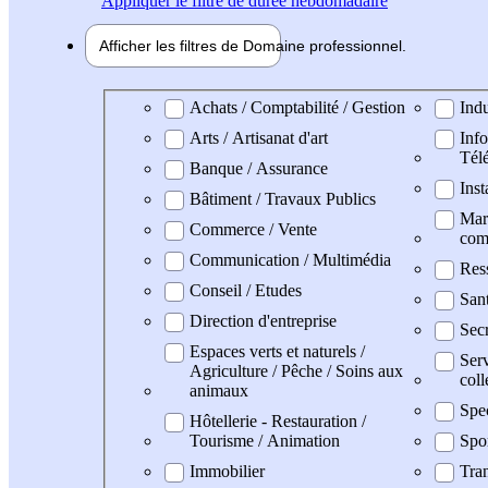
Appliquer
le filtre de durée hebdomadaire
Afficher les filtres de
Domaine pro
fessionnel
Domaine professionel
Achats / Comptabilité / Gestion
Indu
Arts / Artisanat d'art
Info
Tél
Banque / Assurance
Inst
Bâtiment / Travaux Publics
Mark
Commerce / Vente
com
Communication / Multimédia
Res
Conseil / Etudes
Sant
Direction d'entreprise
Secr
Espaces verts et naturels /
Serv
Agriculture / Pêche / Soins aux
coll
animaux
Spe
Hôtellerie - Restauration /
Tourisme / Animation
Spo
Immobilier
Tran