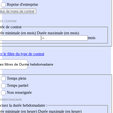
Reprise d'entreprise
plus
de types de contrat
 DE CONTRAT
ée de contrat
ée minimale (en mois)
Durée maximale (en mois)
mois
er
le filtre du type de contrat
les filtres de
Durée hebdo
madaire
 hebdomadaire
Temps plein
Temps partiel
Non renseignée
 HEBDOMADAIRE
cisez la durée hebdomadaire :
ée minimale (en heure)
Durée maximale (en heure)