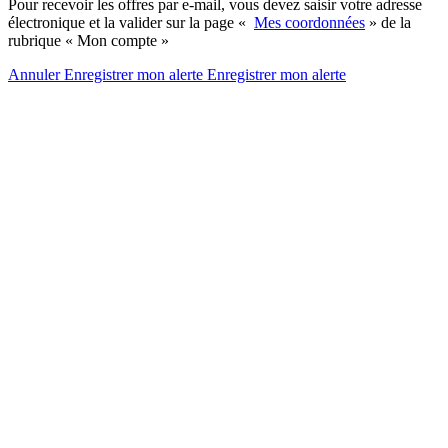
Pour recevoir les offres par e-mail, vous devez saisir votre adresse
électronique et la valider sur la page «
Mes coordonnées
» de la
rubrique « Mon compte »
Annuler
Enregistrer mon alerte
Enregistrer
mon alerte