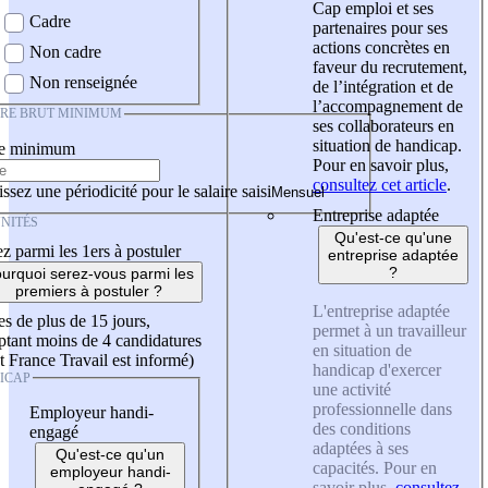
Cap emploi et ses
Cadre
partenaires pour ses
actions concrètes en
Non cadre
faveur du recrutement,
Non renseignée
de l’intégration et de
l’accompagnement de
IRE BRUT MINIMUM
ses collaborateurs en
situation de handicap.
re minimum
Pour en savoir plus,
consultez cet article
.
ssez une périodicité pour le salaire saisi
Entreprise adaptée
NITÉS
Qu'est-ce qu'une
z parmi les 1ers à postuler
entreprise adaptée
?
urquoi serez-vous parmi les
premiers à postuler ?
L'entreprise adaptée
es de plus de 15 jours,
permet à un travailleur
tant moins de 4 candidatures
en situation de
t France Travail est informé)
handicap d'exercer
ICAP
une activité
professionnelle dans
Employeur handi-
des conditions
engagé
adaptées à ses
Qu'est-ce qu'un
capacités. Pour en
employeur handi-
savoir plus,
consultez