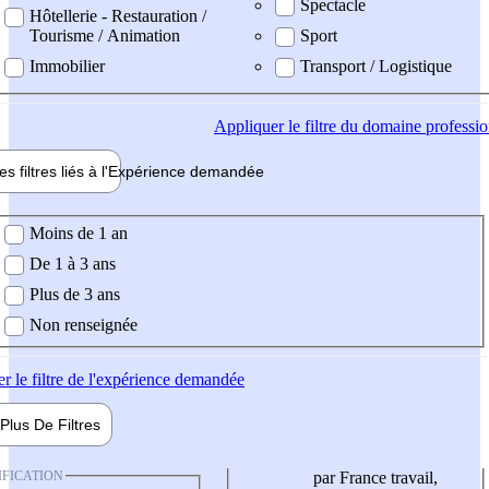
Spectacle
Hôtellerie - Restauration /
Tourisme / Animation
Sport
Immobilier
Transport / Logistique
Appliquer
le filtre du domaine professi
es filtres liés à l'
Expérience
demandée
ience demandée
Moins de 1 an
De 1 à 3 ans
Plus de 3 ans
Non renseignée
er
le filtre de l'expérience demandée
Plus De
Filtres
IFICATION
par France travail,