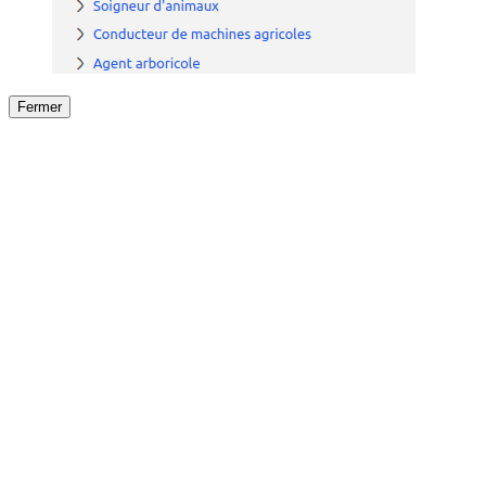
Fermer
Fermer
le détail de l'offre
/
Offre
sur
Offre précéden