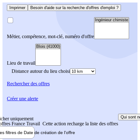
Imprimer
Besoin d'aide sur la recherche d'offres d'emploi ?
Métier, compétence, mot-clé, numéro d'offre
Lieu de travail
Distance autour du lieu choisi
Rechercher
des offres
Créer une alerte
Qui sont n
icher uniquement
 offres France Travail
Cette action recharge la liste des offres
les filtres de
Date de création
de l'offre