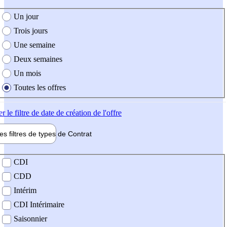
e création de l'offre
Un jour
Trois jours
Une semaine
Deux semaines
Un mois
Toutes les offres
er
le filtre de date de création de l'offre
les filtres de types de
Contrat
de contrat
CDI
CDD
Intérim
CDI Intérimaire
Saisonnier