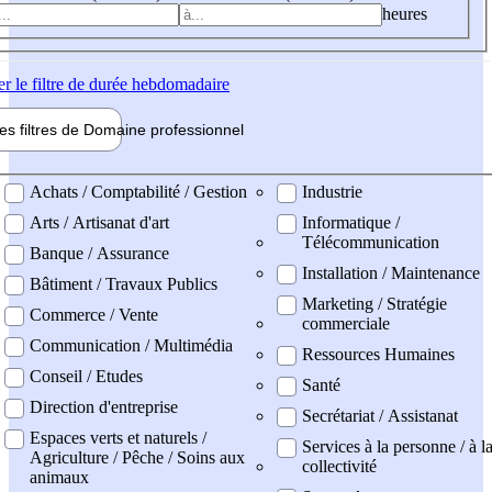
heures
er
le filtre de durée hebdomadaire
les filtres de
Domaine pro
fessionnel
ne professionel
Achats / Comptabilité / Gestion
Industrie
Arts / Artisanat d'art
Informatique /
Télécommunication
Banque / Assurance
Installation / Maintenance
Bâtiment / Travaux Publics
Marketing / Stratégie
Commerce / Vente
commerciale
Communication / Multimédia
Ressources Humaines
Conseil / Etudes
Santé
Direction d'entreprise
Secrétariat / Assistanat
Espaces verts et naturels /
Services à la personne / à l
Agriculture / Pêche / Soins aux
collectivité
animaux