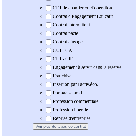
CDI de chantier ou d'opération
Contrat d'Engagement Educatif
Contrat intermittent
Contrat pacte
Contrat d'usage
CUI - CAE
CUI - CIE
Engagement à servir dans la réserve
Franchise
Insertion par l'activ.éco.
Portage salarial
Profession commerciale
Profession libérale
Reprise d'entreprise
Voir plus
de types de contrat