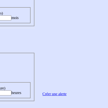
s)
mois
ure)
heures
Créer une alerte