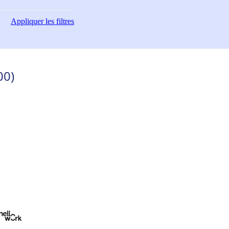
Appliquer
les filtres
00)