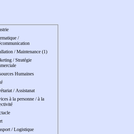
strie
rmatique /
écommunication
allation / Maintenance (1)
eting / Stratégie
merciale
sources Humaines
té
étariat / Assistanat
ices à la personne / à la
ectivité
ctacle
rt
sport / Logistique