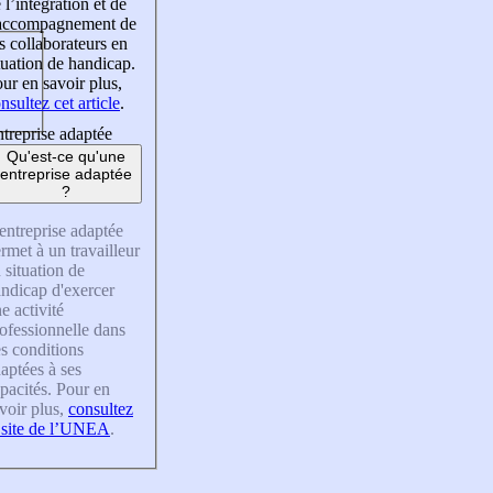
 l’intégration et de
’accompagnement de
s collaborateurs en
tuation de handicap.
ur en savoir plus,
nsultez cet article
.
treprise adaptée
Qu'est-ce qu'une
entreprise adaptée
?
entreprise adaptée
rmet à un travailleur
 situation de
ndicap d'exercer
e activité
ofessionnelle dans
s conditions
aptées à ses
pacités. Pour en
voir plus,
consultez
 site de l’UNEA
.