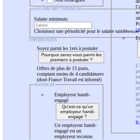
de
l
SALAIRE BRUT MINIMUM
se
si
Salaire minimum
Po
co
Choisissez une périodicité pour le salaire saisi
En
OPPORTUNITÉS
Soyez parmi les 1ers à postuler
Pourquoi serez-vous parmi les
premiers à postuler ?
L'
Offres de plus de 15 jours,
pe
comptant moins de 4 candidatures
en
(dont France Travail est informé)
ha
HANDICAP
un
pr
Employeur handi-
de
engagé
ad
Qu'est-ce qu'un
ca
employeur handi-
sa
engagé ?
le
Un employeur handi-
engagé est un
employeur reconnu