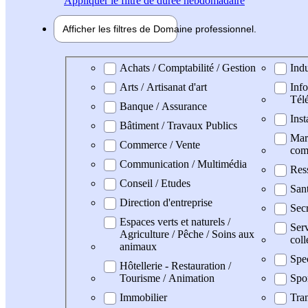
Appliquer
le filtre de durée hebdomadaire
Afficher les filtres de
Domaine pro
fessionnel
Domaine professionel
Achats / Comptabilité / Gestion
Indu
Arts / Artisanat d'art
Info
Tél
Banque / Assurance
Inst
Bâtiment / Travaux Publics
Mark
Commerce / Vente
com
Communication / Multimédia
Res
Conseil / Etudes
San
Direction d'entreprise
Secr
Espaces verts et naturels /
Serv
Agriculture / Pêche / Soins aux
coll
animaux
Spe
Hôtellerie - Restauration /
Tourisme / Animation
Spo
Immobilier
Tran