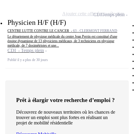
Ajouter cette offre à ma sélection
CDI
Temps plein
Physicien H/F (H/F)
CENTRE LUTTE CONTRE LE CANCER -
63 - CLERMONT FERRAND
Le département de physique médicale du centre Jean Perrin est constitué d'une
équipe dynamique de 13 physiciens médicaux, de 3 techniciens en physique
médicale, de 7 dosimétristes et une...
CDI - Temps plein
Publié il y a plus de 30 jours
Prêt à élargir votre recherche d’emploi ?
Découvrez de nouveaux territoires où les chances de
trouver un emploi sont plus fortes en réalisant un
projet de mobilité résidentielle