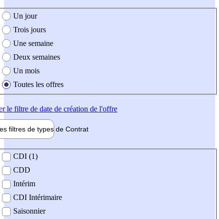
e création de l'offre
Un jour
Trois jours
Une semaine
Deux semaines
Un mois
Toutes les offres
er
le filtre de date de création de l'offre
les filtres de types de
Contrat
de contrat
CDI (1)
CDD
Intérim
CDI Intérimaire
Saisonnier