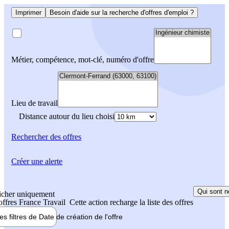
Imprimer
Besoin d'aide sur la recherche d'offres d'emploi ?
Métier, compétence, mot-clé, numéro d'offre
Lieu de travail
Distance autour du lieu choisi
Rechercher
des offres
Créer une alerte
Qui sont n
icher uniquement
 offres France Travail
Cette action recharge la liste des offres
les filtres de
Date de création
de l'offre