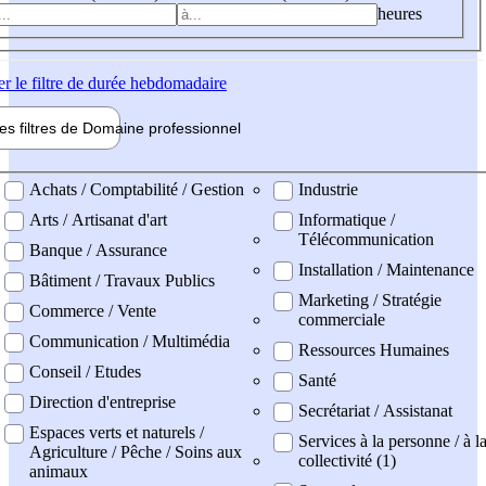
heures
er
le filtre de durée hebdomadaire
les filtres de
Domaine pro
fessionnel
ne professionel
Achats / Comptabilité / Gestion
Industrie
Arts / Artisanat d'art
Informatique /
Télécommunication
Banque / Assurance
Installation / Maintenance
Bâtiment / Travaux Publics
Marketing / Stratégie
Commerce / Vente
commerciale
Communication / Multimédia
Ressources Humaines
Conseil / Etudes
Santé
Direction d'entreprise
Secrétariat / Assistanat
Espaces verts et naturels /
Services à la personne / à l
Agriculture / Pêche / Soins aux
collectivité (1)
animaux