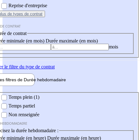
Reprise d'entreprise
plus
de types de contrat
 DE CONTRAT
ée de contrat
ée minimale (en mois)
Durée maximale (en mois)
mois
er
le filtre du type de contrat
les filtres de
Durée hebdo
madaire
 hebdomadaire
Temps plein (1)
Temps partiel
Non renseignée
 HEBDOMADAIRE
cisez la durée hebdomadaire :
ée minimale (en heure)
Durée maximale (en heure)