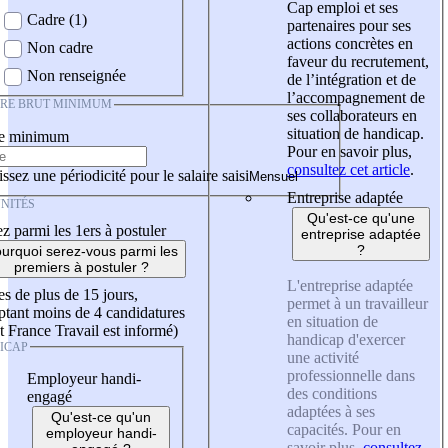
Cap emploi et ses
Cadre (1)
partenaires pour ses
actions concrètes en
Non cadre
faveur du recrutement,
Non renseignée
de l’intégration et de
l’accompagnement de
IRE BRUT MINIMUM
ses collaborateurs en
situation de handicap.
re minimum
Pour en savoir plus,
consultez cet article
.
ssez une périodicité pour le salaire saisi
Entreprise adaptée
NITÉS
Qu'est-ce qu'une
z parmi les 1ers à postuler
entreprise adaptée
?
urquoi serez-vous parmi les
premiers à postuler ?
L'entreprise adaptée
es de plus de 15 jours,
permet à un travailleur
tant moins de 4 candidatures
en situation de
t France Travail est informé)
handicap d'exercer
ICAP
une activité
professionnelle dans
Employeur handi-
des conditions
engagé
adaptées à ses
Qu'est-ce qu'un
capacités. Pour en
employeur handi-
savoir plus,
consultez