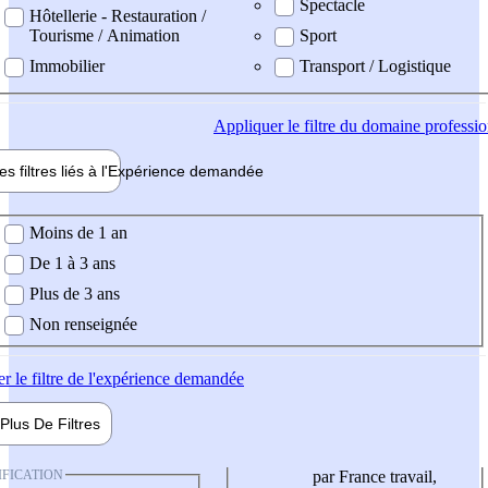
Spectacle
Hôtellerie - Restauration /
Tourisme / Animation
Sport
Immobilier
Transport / Logistique
Appliquer
le filtre du domaine professi
es filtres liés à l'
Expérience
demandée
ience demandée
Moins de 1 an
De 1 à 3 ans
Plus de 3 ans
Non renseignée
er
le filtre de l'expérience demandée
Plus De
Filtres
IFICATION
par France travail,