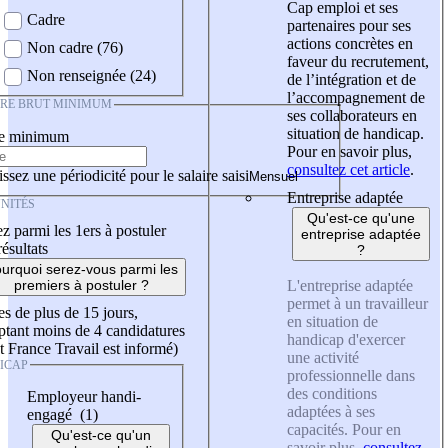
Cap emploi et ses
Cadre
partenaires pour ses
actions concrètes en
Non cadre (76)
faveur du recrutement,
Non renseignée (24)
de l’intégration et de
l’accompagnement de
IRE BRUT MINIMUM
ses collaborateurs en
situation de handicap.
re minimum
Pour en savoir plus,
consultez cet article
.
ssez une périodicité pour le salaire saisi
Entreprise adaptée
NITÉS
Qu'est-ce qu'une
z parmi les 1ers à postuler
entreprise adaptée
résultats
?
urquoi serez-vous parmi les
L'entreprise adaptée
premiers à postuler ?
permet à un travailleur
es de plus de 15 jours,
en situation de
tant moins de 4 candidatures
handicap d'exercer
t France Travail est informé)
une activité
ICAP
professionnelle dans
des conditions
Employeur handi-
adaptées à ses
engagé (1)
capacités. Pour en
Qu'est-ce qu'un
savoir plus,
consultez