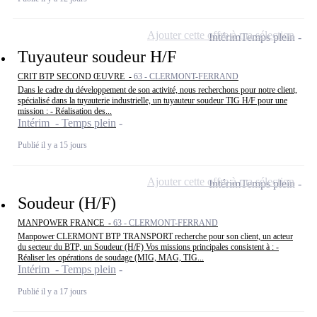
Ajouter cette offre à ma sélection
Intérim
Temps plein
Tuyauteur soudeur H/F
CRIT BTP SECOND ŒUVRE -
63 - CLERMONT-FERRAND
Dans le cadre du développement de son activité, nous recherchons pour notre client,
spécialisé dans la tuyauterie industrielle, un tuyauteur soudeur TIG H/F pour une
mission : - Réalisation des...
Intérim - Temps plein
Publié il y a 15 jours
Ajouter cette offre à ma sélection
Intérim
Temps plein
Soudeur (H/F)
MANPOWER FRANCE -
63 - CLERMONT-FERRAND
Manpower CLERMONT BTP TRANSPORT recherche pour son client, un acteur
du secteur du BTP, un Soudeur (H/F) Vos missions principales consistent à : -
Réaliser les opérations de soudage (MIG, MAG, TIG...
Intérim - Temps plein
Publié il y a 17 jours