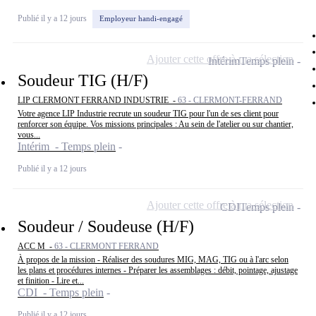
Publié il y a 12 jours
Employeur handi-engagé
Ajouter cette offre à ma sélection
Intérim
Temps plein
Soudeur TIG (H/F)
LIP CLERMONT FERRAND INDUSTRIE -
63 - CLERMONT-FERRAND
Votre agence LIP Industrie recrute un soudeur TIG pour l'un de ses client pour
renforcer son équipe. Vos missions principales : Au sein de l'atelier ou sur chantier,
vous...
Intérim - Temps plein
Publié il y a 12 jours
Ajouter cette offre à ma sélection
CDI
Temps plein
Soudeur / Soudeuse (H/F)
ACC M -
63 - CLERMONT FERRAND
À propos de la mission - Réaliser des soudures MIG, MAG, TIG ou à l'arc selon
les plans et procédures internes - Préparer les assemblages : débit, pointage, ajustage
et finition - Lire et...
CDI - Temps plein
Publié il y a 12 jours