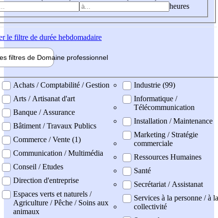
heures
er
le filtre de durée hebdomadaire
les filtres de
Domaine pro
fessionnel
ne professionel
Achats / Comptabilité / Gestion
Industrie (99)
Arts / Artisanat d'art
Informatique /
Télécommunication
Banque / Assurance
Installation / Maintenance
Bâtiment / Travaux Publics
Marketing / Stratégie
Commerce / Vente (1)
commerciale
Communication / Multimédia
Ressources Humaines
Conseil / Etudes
Santé
Direction d'entreprise
Secrétariat / Assistanat
Espaces verts et naturels /
Services à la personne / à l
Agriculture / Pêche / Soins aux
collectivité
animaux