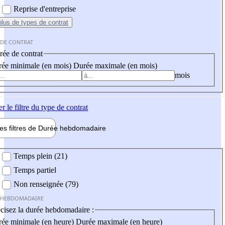
Reprise d'entreprise
plus
de types de contrat
 DE CONTRAT
ée de contrat
ée minimale (en mois)
Durée maximale (en mois)
mois
er
le filtre du type de contrat
les filtres de
Durée hebdo
madaire
 hebdomadaire
Temps plein (21)
Temps partiel
Non renseignée (79)
 HEBDOMADAIRE
cisez la durée hebdomadaire :
ée minimale (en heure)
Durée maximale (en heure)