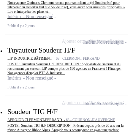
Notre agence Optineris Clermont recrute pour son client un(e) Soudeur(se) pour
intervenir en atelierEn tant que Soudeur(se), vous aurez pour missions principales :-
Lire et interpréter les plans et...
Intérim - Non renseigné
Publié il y a 2 jours
Ajouter cette offre à ma sélection
Intérim
Non renseigné
Tuyauteur Soudeur H/F
LIP INDUSTRIE BÂTIMENT -
63 - CLERMONT-FERRAND
POSTE : Tuyauteur Soudeur H/F DESCRIPTION : Spécialiste de l'intérim et du
recrutement par secteur, LIP compte plus de 190 agences en France et à l'étranger.
Nos agences d'emploi BTP & Industrie...
Intérim - Non renseigné
Publié il y a 2 jours
Ajouter cette offre à ma sélection
Intérim
Non renseigné
Soudeur TIG H/F
APROJOB CLERMONT-FERRAND -
63 - COURNON-D'AUVERGNE
POSTE : Soudeur TIG H/F DESCRIPTION : Présent depuis près de 20 ans sur la
région Auvergne Rhône Alpes, Aprojob vous accompagne en ayant une parfaite