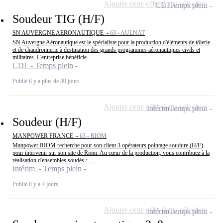
Ajouter cette offre à ma sélection
CDI
Temps plein
Soudeur TIG (H/F)
SN AUVERGNE AERONAUTIQUE -
63 - AULNAT
SN Auvergne Aéronautique est le spécialiste pour la production d'éléments de tôlerie
et de chaudronnerie à destination des grands programmes aéronautiques civils et
militaires. L'entreprise bénéficie...
CDI - Temps plein
Publié il y a plus de 30 jours
Ajouter cette offre à ma sélection
Intérim
Temps plein
Soudeur (H/F)
MANPOWER FRANCE -
63 - RIOM
Manpower RIOM recherche pour son client 3 opérateurs pointage soudure (H/F)
pour intervenir sur son site de Riom. Au cœur de la production, vous contribuez à la
réalisation d'ensembles soudés : -...
Intérim - Temps plein
Publié il y a 4 jours
Ajouter cette offre à ma sélection
Intérim
Temps plein