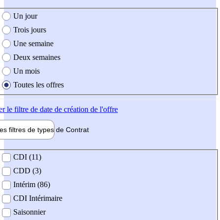
e création de l'offre
Un jour
Trois jours
Une semaine
Deux semaines
Un mois
Toutes les offres
er
le filtre de date de création de l'offre
les filtres de types de
Contrat
de contrat
CDI (11)
CDD (3)
Intérim (86)
CDI Intérimaire
Saisonnier