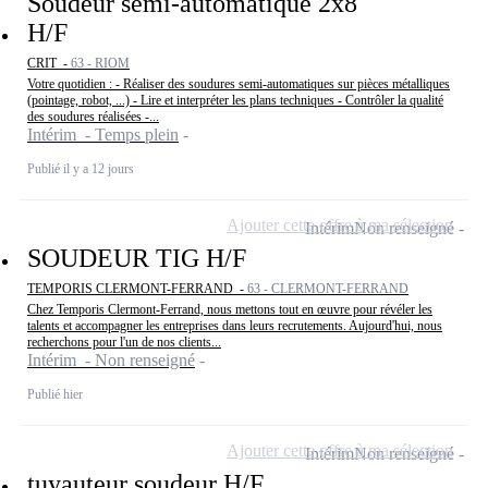
Soudeur semi-automatique 2x8
H/F
CRIT -
63 - RIOM
Votre quotidien : - Réaliser des soudures semi-automatiques sur pièces métalliques
(pointage, robot, ...) - Lire et interpréter les plans techniques - Contrôler la qualité
des soudures réalisées -...
Intérim - Temps plein
Publié il y a 12 jours
Ajouter cette offre à ma sélection
Intérim
Non renseigné
SOUDEUR TIG H/F
TEMPORIS CLERMONT-FERRAND -
63 - CLERMONT-FERRAND
Chez Temporis Clermont-Ferrand, nous mettons tout en œuvre pour révéler les
talents et accompagner les entreprises dans leurs recrutements. Aujourd'hui, nous
recherchons pour l'un de nos clients...
Intérim - Non renseigné
Publié hier
Ajouter cette offre à ma sélection
Intérim
Non renseigné
tuyauteur soudeur H/F