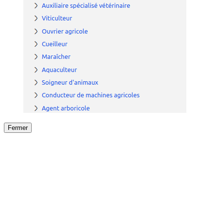
Fermer
Fermer
le détail de l'offre
/
Offre
sur
Offre précéden