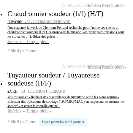
Ajouter cette offre à ma sélection
Intérim
Temps plein
Chaudronnier soudeur (h/f) (H/F)
IZIWORK -
63 - CLERMONT-FERRAND
Notre agence Iziwork de Clermont-Ferrand recherche pour l'un de ses clients un
chaudronnier soudeur (H/F). À propos de la mission Vos principales missions sont
les suivantes : - Débiter des pièces...
Intérim - Temps plein
Publié il y a 18 jours
Ajouter cette offre à ma sélection
Intérim
Temps plein
Tuyauteur soudeur / Tuyauteuse
soudeuse (H/F)
2A RH -
63 - CLERMONT FERRAND
Vos missions : - Réaliser des assemblages de tuyauterie selon les plans fournis -
Effectuer des opérations de soudage (TIG/MIG/MAG) en respectant les normes de
sécurité - Assurer le contrôle qualité...
Intérim - Temps plein
Publié il y a 22 jours
Soyez parmi les 1ers à postuler