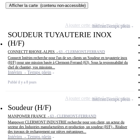
Afficher la carte
(contenu non-accessible)
Ajouter cette offre à ma sélection
Intérim
Temps plein
SOUDEUR TUYAUTERIE INOX
(H/F)
CONNECTT RHONE-ALPES -
63 - CLERMONT-FERRAND
Connectt Intérim recherche pour l'un de ses clients un Soudeur en tuyauterie inox
(H/F) pour une mission basée à Clermont-Ferrand (63). Sous la responsabilité du
chef de chantier, vos missions...
Intérim - Temps plein
Publié il y a 8 jours
Ajouter cette offre à ma sélection
Intérim
Temps plein
Soudeur (H/F)
MANPOWER FRANCE -
63 - CLERMONT-FERRAND
Manpower CLERMONT INDUSTRIE recherche pour son client, un acteur du
secteur des Industries manufacturières et production, un soudeur (H/F) - Réaliser
des travaux de rechargement sur pièces mécaniques...
Intérim - Temps plein