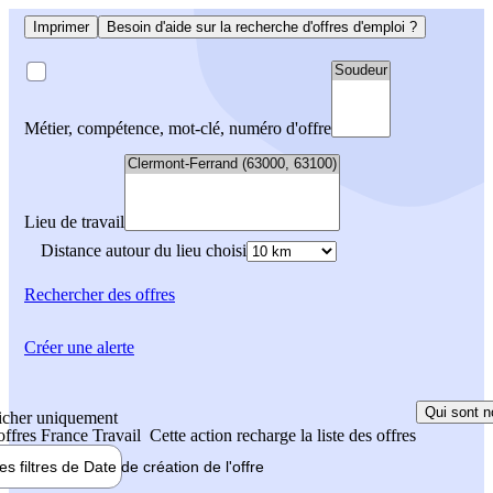
Imprimer
Besoin d'aide sur la recherche d'offres d'emploi ?
Métier, compétence, mot-clé, numéro d'offre
Lieu de travail
Distance autour du lieu choisi
Rechercher
des offres
Créer une alerte
Qui sont n
icher uniquement
 offres France Travail
Cette action recharge la liste des offres
les filtres de
Date de création
de l'offre