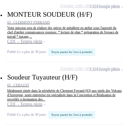
Ajouter cette offre à ma sélection
CDI
Temps plein
MONTEUR SOUDEUR (H/F)
63 - CLERMONT FERRAND
Votre mission sera de réaliser des pièces de métallerie en atelier sous l'autorité du
chef d'atelier connaissances requises: * lecture de plan * préparation de l'espace de
travail * traçage,...
CDI - Temps plein
Publié il y a plus de 30 jours
Soyez parmi les 1ers à postuler
Ajouter cette offre à ma sélection
CDI
Temps plein
Soudeur Tuyauteur (H/F)
63 - CEBAZAT
Idéalement située dans la périphérie de Clermont Ferrand (63) aux pieds des Volcans
d'Auvergne, notre entreprise est spécialisée dans la Conception et Réalisation de
procédés à destination des...
CDI - Temps plein
Publié il y a plus de 30 jours
Soyez parmi les 1ers à postuler