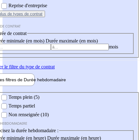
Reprise d'entreprise
plus
de types de contrat
 DE CONTRAT
ée de contrat
ée minimale (en mois)
Durée maximale (en mois)
mois
er
le filtre du type de contrat
les filtres de
Durée hebdo
madaire
 hebdomadaire
Temps plein (5)
Temps partiel
Non renseignée (10)
 HEBDOMADAIRE
cisez la durée hebdomadaire :
ée minimale (en heure)
Durée maximale (en heure)