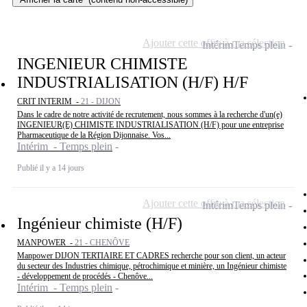
Ajouter cette offre à ma sélection
Intérim
Temps plein
INGENIEUR CHIMISTE
INDUSTRIALISATION (H/F) H/F
CRIT INTERIM -
21 - DIJON
Dans le cadre de notre activité de recrutement, nous sommes à la recherche d'un(e)
INGENIEUR(E) CHIMISTE INDUSTRIALISATION (H/F) pour une entreprise
Pharmaceutique de la Région Dijonnaise. Vos...
Intérim - Temps plein
Publié il y a 14 jours
Ajouter cette offre à ma sélection
Intérim
Temps plein
Ingénieur chimiste (H/F)
MANPOWER -
21 - CHENÔVE
Manpower DIJON TERTIAIRE ET CADRES recherche pour son client, un acteur
du secteur des Industries chimique, pétrochimique et minière, un Ingénieur chimiste
- développement de procédés - Chenôve...
Intérim - Temps plein