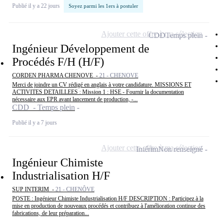
Publié il y a 22 jours
Soyez parmi les 1ers à postuler
Ajouter cette offre à ma sélection
CDD
Temps plein
Ingénieur Développement de
Procédés F/H (H/F)
CORDEN PHARMA CHENOVE -
21 - CHENOVE
Merci de joindre un CV rédigé en anglais à votre candidature. MISSIONS ET
ACTIVITES DETAILLEES : Mission 1 : HSE - Fournir la documentation
nécessaire aux EPR avant lancement de production, -...
CDD - Temps plein
Publié il y a 7 jours
Ajouter cette offre à ma sélection
Intérim
Non renseigné
Ingénieur Chimiste
Industrialisation H/F
SUP INTERIM -
21 - CHENÔVE
POSTE : Ingénieur Chimiste Industrialisation H/F DESCRIPTION : Participez à la
mise en production de nouveaux procédés et contribuez à l'amélioration continue des
fabrications, de leur préparation...