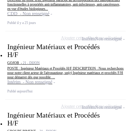
fonctionnelles à propriétés anti-inflammatoires, anti-infectieuses, anti-cancéreuses,
en vue d'études biologiques...
CDD - Non renseigné
Publié il y a 25 jours
Ajouter cette offre à ma sélection
Intérim
Non renseigné
Ingénieur Matériaux et Procédés
H/F
GOJOB -
21 - DIJON
POSTE : Ingénieur Matériaux et Procédés H/F DESCRIPTION : Nous recherchons
pour notre client acteur de l'aéronautique, un(e) Ingénieur matériaux et procédés F/H
pour démarrer dès que possible. ...
Intérim - Non renseigné
Publié aujourd'hui
Ajouter cette offre à ma sélection
Intérim
Non renseigné
Ingénieur Matériaux et Procédés
H/F