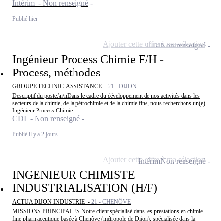
Intérim - Non renseigné
Publié hier
Ajouter cette offre à ma sélection
CDI
Non renseigné
Ingénieur Process Chimie F/H -
Process, méthodes
GROUPE TECHNIC-ASSISTANCE -
21 - DIJON
Descriptif du poste:\n\nDans le cadre du développement de nos activités dans les
secteurs de la chimie, de la pétrochimie et de la chimie fine, nous recherchons un(e)
Ingénieur Process Chimie...
CDI - Non renseigné
Publié il y a 2 jours
Ajouter cette offre à ma sélection
Intérim
Non renseigné
INGENIEUR CHIMISTE
INDUSTRIALISATION (H/F)
ACTUA DIJON INDUSTRIE -
21 - CHENÔVE
MISSIONS PRINCIPALES Notre client spécialisé dans les prestations en chimie
fine pharmaceutique basée à Chenôve (métropole de Dijon), spécialisée dans la