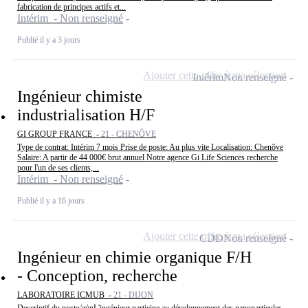
fabrication de principes actifs et...
Intérim - Non renseigné
Publié il y a 3 jours
Ajouter cette offre à ma sélection
Intérim
Non renseigné
Ingénieur chimiste
industrialisation H/F
GI GROUP FRANCE -
21 - CHENÔVE
Type de contrat: Intérim 7 mois Prise de poste: Au plus vite Localisation: Chenôve
Salaire: A partir de 44 000€ brut annuel Notre agence Gi Life Sciences recherche
pour l'un de ses clients,...
Intérim - Non renseigné
Publié il y a 16 jours
Ajouter cette offre à ma sélection
CDD
Non renseigné
Ingénieur en chimie organique F/H
- Conception, recherche
LABORATOIRE ICMUB -
21 - DIJON
Descriptif du poste:\n\nL'ingénieur participe au développement des nanoparticules