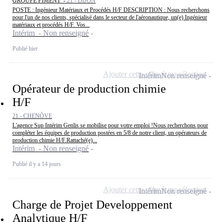
GROUPE PIMENT -
21 - DIJON
POSTE : Ingénieur Matériaux et Procédés H/F DESCRIPTION : Nous recherchons
pour l'un de nos clients, spécialisé dans le secteur de l'aéronautique, un(e) Ingénieur
matériaux et procédés H/F. Vos...
Intérim - Non renseigné
Publié hier
Ajouter cette offre à ma sélection
Intérim
Non renseigné
Opérateur de production chimie
H/F
21 - CHENÔVE
L'agence Sup Intérim Genlis se mobilise pour votre emploi !Nous recherchons pour
compléter les équipes de production postées en 5/8 de notre client, un opérateurs de
production chimie H/F.Rattaché(e)...
Intérim - Non renseigné
Publié il y a 14 jours
Ajouter cette offre à ma sélection
Intérim
Non renseigné
Charge de Projet Developpement
Analytique H/F