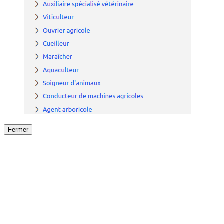
Fermer
Fermer
le détail de l'offre
/
Offre
sur
Offre précéden