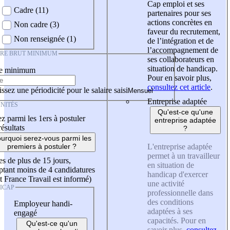
Cap emploi et ses
Cadre (11)
partenaires pour ses
actions concrètes en
Non cadre (3)
faveur du recrutement,
Non renseignée (1)
de l’intégration et de
l’accompagnement de
IRE BRUT MINIMUM
ses collaborateurs en
situation de handicap.
re minimum
Pour en savoir plus,
consultez cet article
.
ssez une périodicité pour le salaire saisi
Entreprise adaptée
NITÉS
Qu'est-ce qu'une
z parmi les 1ers à postuler
entreprise adaptée
résultats
?
urquoi serez-vous parmi les
L'entreprise adaptée
premiers à postuler ?
permet à un travailleur
es de plus de 15 jours,
en situation de
tant moins de 4 candidatures
handicap d'exercer
t France Travail est informé)
une activité
ICAP
professionnelle dans
des conditions
Employeur handi-
adaptées à ses
engagé
capacités. Pour en
Qu'est-ce qu'un
savoir plus,
consultez