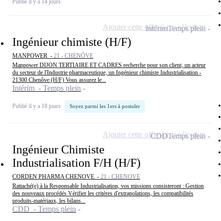
Publié il y a 14 jours
Ajouter cette offre à ma sélection
Intérim
Temps plein
Ingénieur chimiste (H/F)
MANPOWER -
21 - CHENÔVE
Manpower DIJON TERTIAIRE ET CADRES recherche pour son client, un acteur
du secteur de l'Industrie pharmaceutique, un Ingénieur chimiste Industrialisation -
21300 Chenôve (H/F) Vous assurez le...
Intérim - Temps plein
Publié il y a 18 jours
Soyez parmi les 1ers à postuler
Ajouter cette offre à ma sélection
CDD
Temps plein
Ingénieur Chimiste
Industrialisation F/H (H/F)
CORDEN PHARMA CHENOVE -
21 - CHENOVE
Rattaché(e) à la Responsable Industrialisation, vos missions consisteront : Gestion
des nouveaux procédés Vérifier les critères d'extrapolations, les compatibilités
produits-matériaux, les bilans...
CDD - Temps plein