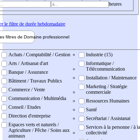
heures
er
le filtre de durée hebdomadaire
les filtres de
Domaine pro
fessionnel
ne professionel
Achats / Comptabilité / Gestion
Industrie (15)
Arts / Artisanat d'art
Informatique /
Télécommunication
Banque / Assurance
Installation / Maintenance
Bâtiment / Travaux Publics
Marketing / Stratégie
Commerce / Vente
commerciale
Communication / Multimédia
Ressources Humaines
Conseil / Etudes
Santé
Direction d'entreprise
Secrétariat / Assistanat
Espaces verts et naturels /
Services à la personne / à l
Agriculture / Pêche / Soins aux
collectivité
animaux