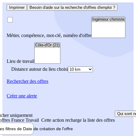
Imprimer
Besoin d'aide sur la recherche d'offres d'emploi ?
Métier, compétence, mot-clé, numéro d'offre
Lieu de travail
Distance autour du lieu choisi
Rechercher
des offres
Créer une alerte
Qui sont n
icher uniquement
 offres France Travail
Cette action recharge la liste des offres
les filtres de
Date de création
de l'offre