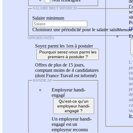
de
l
SALAIRE BRUT MINIMUM
se
si
Salaire minimum
Po
co
Choisissez une périodicité pour le salaire saisi
En
OPPORTUNITÉS
Soyez parmi les 1ers à postuler
Pourquoi serez-vous parmi les
premiers à postuler ?
L'
Offres de plus de 15 jours,
pe
comptant moins de 4 candidatures
en
(dont France Travail est informé)
ha
HANDICAP
un
pr
Employeur handi-
de
engagé
ad
Qu'est-ce qu'un
ca
employeur handi-
sa
engagé ?
le
Un employeur handi-
engagé est un
employeur reconnu