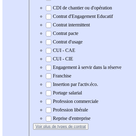
CDI de chantier ou d'opération
Contrat d'Engagement Educatif
Contrat intermittent
Contrat pacte
Contrat d'usage
CUI - CAE
CUI - CIE
Engagement à servir dans la réserve
Franchise
Insertion par l'activ.éco.
Portage salarial
Profession commerciale
Profession libérale
Reprise d'entreprise
Voir plus
de types de contrat