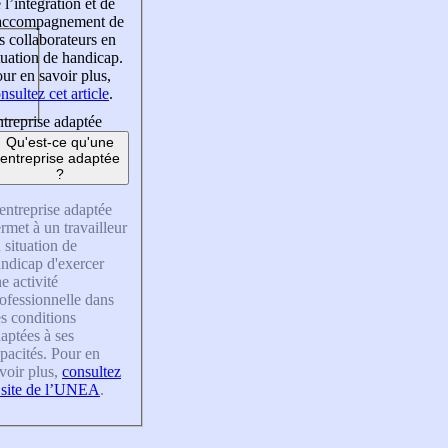
 l’intégration et de
’accompagnement de
s collaborateurs en
tuation de handicap.
ur en savoir plus,
nsultez cet article
.
treprise adaptée
Qu'est-ce qu'une
entreprise adaptée
?
entreprise adaptée
rmet à un travailleur
 situation de
ndicap d'exercer
e activité
ofessionnelle dans
s conditions
aptées à ses
pacités. Pour en
voir plus,
consultez
 site de l’UNEA
.