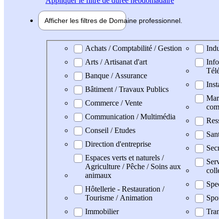
Appliquer
le filtre de durée hebdomadaire
Afficher les filtres de
Domaine pro
fessionnel
Domaine professionel
Achats / Comptabilité / Gestion
Indu
Arts / Artisanat d'art
Info
Tél
Banque / Assurance
Inst
Bâtiment / Travaux Publics
Mark
Commerce / Vente
com
Communication / Multimédia
Res
Conseil / Etudes
San
Direction d'entreprise
Secr
Espaces verts et naturels /
Serv
Agriculture / Pêche / Soins aux
coll
animaux
Spe
Hôtellerie - Restauration /
Tourisme / Animation
Spo
Immobilier
Tran