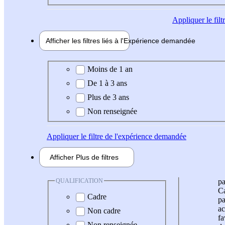
Appliquer
le fil
Afficher les filtres liés à l'
Expérience
demandée
Expérience demandée
Moins de 1 an
De 1 à 3 ans
Plus de 3 ans
Non renseignée
Appliquer
le filtre de l'expérience demandée
Afficher
Plus de
filtres
QUALIFICATION
pa
Ca
Cadre
pa
ac
Non cadre
fa
Non renseignée