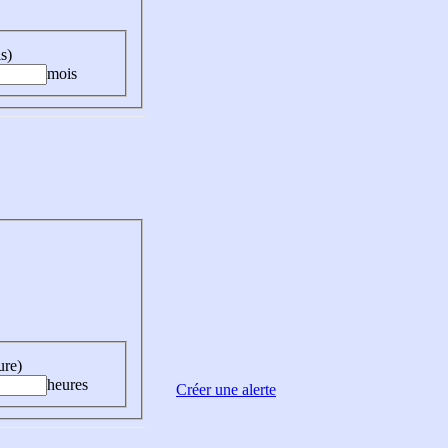
s)
mois
ure)
heures
Créer une alerte