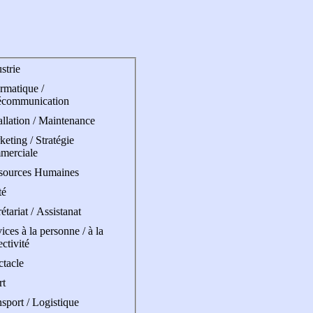
strie
rmatique /
écommunication
allation / Maintenance
eting / Stratégie
merciale
sources Humaines
té
étariat / Assistanat
ices à la personne / à la
ectivité
ctacle
rt
sport / Logistique