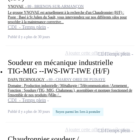
YNOVAE -
89 - BRIENON-SUR-ARMANÇON
Le groupe YNOVAE est actuellement à la recherche d'un Chaudronnier (H/F) :
Poste : Basé à St Julien du Sault, vous interviendrez sur nos différents silos pour
procéder à la maintenance corrective...
CDI - Temps plein
Publié il y a plus de 30 jours
Ajouter cette offre à ma sélection
CDI
Temps plein
Soudeur en mécanique industrielle
TIG-MIG --IWS-IWT-IWE (H/F)
DAPA TECHNOLOGY -
89 - CHARNY OREE DE PUISAYE
Domaine : Production industrielle / Métallurgie / Télécommunication / Armement .
Fonction : Soudure (TIG, MIG, Chalumeau.), assemblage et montage fonctionnel de
l'ensemble de nos produits (Mâts /...
CDI - Temps plein
Publié il y a plus de 30 jours
Soyez parmi les 1ers à postuler
Ajouter cette offre à ma sélection
CDI
Temps plein
Chaudronnier soudeur /