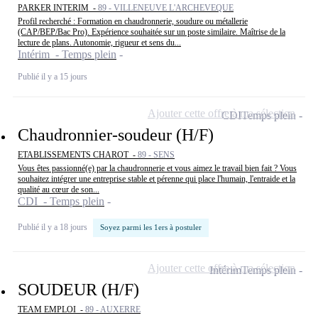
PARKER INTERIM -
89 - VILLENEUVE L'ARCHEVEQUE
Profil recherché : Formation en chaudronnerie, soudure ou métallerie
(CAP/BEP/Bac Pro). Expérience souhaitée sur un poste similaire. Maîtrise de la
lecture de plans. Autonomie, rigueur et sens du...
Intérim - Temps plein
Publié il y a 15 jours
Ajouter cette offre à ma sélection
CDI
Temps plein
Chaudronnier-soudeur (H/F)
ETABLISSEMENTS CHAROT -
89 - SENS
Vous êtes passionné(e) par la chaudronnerie et vous aimez le travail bien fait ? Vous
souhaitez intégrer une entreprise stable et pérenne qui place l'humain, l'entraide et la
qualité au cœur de son...
CDI - Temps plein
Publié il y a 18 jours
Soyez parmi les 1ers à postuler
Ajouter cette offre à ma sélection
Intérim
Temps plein
SOUDEUR (H/F)
TEAM EMPLOI -
89 - AUXERRE