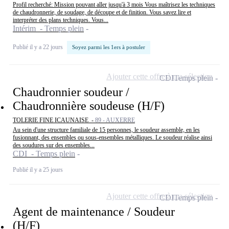
Profil recherché: Mission pouvant aller jusqu'à 3 mois Vous maîtrisez les techniques
de chaudronnerie, de soudage, de découpe et de finition. Vous savez lire et
interpréter des plans techniques. Vous...
Intérim - Temps plein
Publié il y a 22 jours
Soyez parmi les 1ers à postuler
Ajouter cette offre à ma sélection
CDI
Temps plein
Chaudronnier soudeur /
Chaudronnière soudeuse (H/F)
TOLERIE FINE ICAUNAISE -
89 - AUXERRE
Au sein d'une structure familiale de 15 personnes, le soudeur assemble, en les
fusionnant, des ensembles ou sous-ensembles métalliques. Le soudeur réalise ainsi
des soudures sur des ensembles...
CDI - Temps plein
Publié il y a 25 jours
Ajouter cette offre à ma sélection
CDI
Temps plein
Agent de maintenance / Soudeur
(H/F)