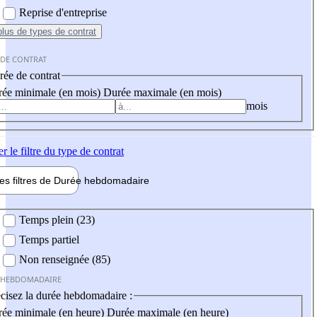
Reprise d'entreprise
plus
de types de contrat
 DE CONTRAT
ée de contrat
ée minimale (en mois)
Durée maximale (en mois)
mois
er
le filtre du type de contrat
les filtres de
Durée hebdo
madaire
 hebdomadaire
Temps plein (23)
Temps partiel
Non renseignée (85)
 HEBDOMADAIRE
cisez la durée hebdomadaire :
ée minimale (en heure)
Durée maximale (en heure)