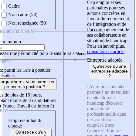
Cap emploi et ses
Cadre
partenaires pour ses
actions concrètes en
Non cadre (58)
faveur du recrutement,
Non renseignée (50)
de l’intégration et de
l’accompagnement de
IRE BRUT MINIMUM
ses collaborateurs en
situation de handicap.
re minimum
Pour en savoir plus,
consultez cet article
.
ssez une périodicité pour le salaire saisi
Entreprise adaptée
NITÉS
Qu'est-ce qu'une
z parmi les 1ers à postuler
entreprise adaptée
résultats
?
urquoi serez-vous parmi les
L'entreprise adaptée
premiers à postuler ?
permet à un travailleur
es de plus de 15 jours,
en situation de
tant moins de 4 candidatures
handicap d'exercer
t France Travail est informé)
une activité
ICAP
professionnelle dans
des conditions
Employeur handi-
adaptées à ses
engagé
capacités. Pour en
Qu'est-ce qu'un
savoir plus,
consultez