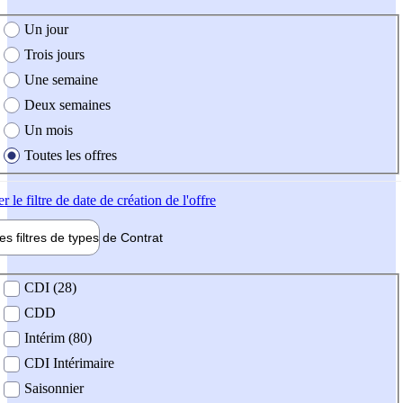
e création de l'offre
Un jour
Trois jours
Une semaine
Deux semaines
Un mois
Toutes les offres
er
le filtre de date de création de l'offre
les filtres de types de
Contrat
de contrat
CDI (28)
CDD
Intérim (80)
CDI Intérimaire
Saisonnier