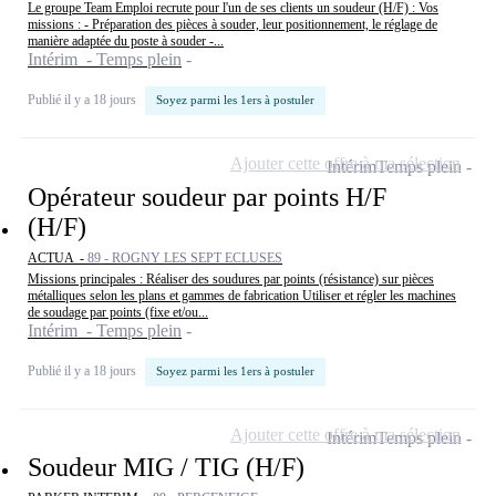
Le groupe Team Emploi recrute pour l'un de ses clients un soudeur (H/F) : Vos
missions : - Préparation des pièces à souder, leur positionnement, le réglage de
manière adaptée du poste à souder -...
Intérim - Temps plein
Publié il y a 18 jours
Soyez parmi les 1ers à postuler
Ajouter cette offre à ma sélection
Intérim
Temps plein
Opérateur soudeur par points H/F
(H/F)
ACTUA -
89 - ROGNY LES SEPT ECLUSES
Missions principales : Réaliser des soudures par points (résistance) sur pièces
métalliques selon les plans et gammes de fabrication Utiliser et régler les machines
de soudage par points (fixe et/ou...
Intérim - Temps plein
Publié il y a 18 jours
Soyez parmi les 1ers à postuler
Ajouter cette offre à ma sélection
Intérim
Temps plein
Soudeur MIG / TIG (H/F)