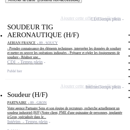
Ajouter cette offre à ma sélection
CDI
Temps plein
SOUDEUR TIG
AERONAUTIQUE (H/F)
AERIAN FRANCE -
89 - SOUCY
- Prendre connaissance des éléments techniques, interpréter les données de soudure
et mettre en oeuvre les opérations indiquées - Préparer et régler les équipements de
soudure - Réaliser une...
CDI - Temps plein
Publié hier
Ajouter cette offre à ma sélection
Intérim
Temps plein
Soudeur (H/F)
PARTNAIRE -
89 - GRON
Votre agence Partnaire Sens et son équipe de recruteurs, recherche actuellement un
soudeur industriel (H/F) Notre client, PME d'une quinzaine de personnes, implantée
à Gron, spécialisée dans le...
Intérim - Temps plein