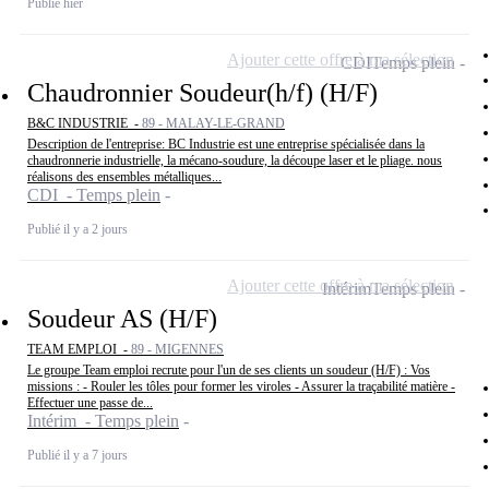
Publié hier
Ajouter cette offre à ma sélection
CDI
Temps plein
Chaudronnier Soudeur(h/f) (H/F)
B&C INDUSTRIE -
89 - MALAY-LE-GRAND
Description de l'entreprise: BC Industrie est une entreprise spécialisée dans la
chaudronnerie industrielle, la mécano-soudure, la découpe laser et le pliage. nous
réalisons des ensembles métalliques...
CDI - Temps plein
Publié il y a 2 jours
Ajouter cette offre à ma sélection
Intérim
Temps plein
Soudeur AS (H/F)
TEAM EMPLOI -
89 - MIGENNES
Le groupe Team emploi recrute pour l'un de ses clients un soudeur (H/F) : Vos
missions : - Rouler les tôles pour former les viroles - Assurer la traçabilité matière -
Effectuer une passe de...
Intérim - Temps plein
Publié il y a 7 jours