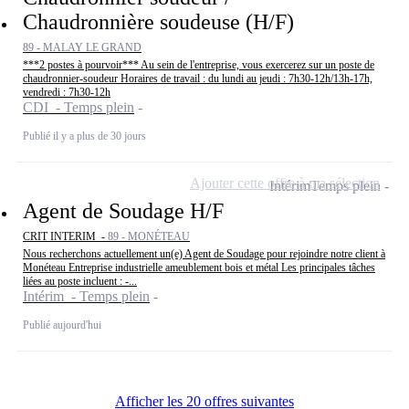
Chaudronnière soudeuse (H/F)
89 - MALAY LE GRAND
***2 postes à pourvoir*** Au sein de l'entreprise, vous exercerez sur un poste de
chaudronnier-soudeur Horaires de travail : du lundi au jeudi : 7h30-12h/13h-17h,
vendredi : 7h30-12h
CDI - Temps plein
Publié il y a plus de 30 jours
Ajouter cette offre à ma sélection
Intérim
Temps plein
Agent de Soudage H/F
CRIT INTERIM -
89 - MONÉTEAU
Nous recherchons actuellement un(e) Agent de Soudage pour rejoindre notre client à
Monéteau Entreprise industrielle ameublement bois et métal Les principales tâches
liées au poste incluent : -...
Intérim - Temps plein
Publié aujourd'hui
Afficher les 20 offres suivantes