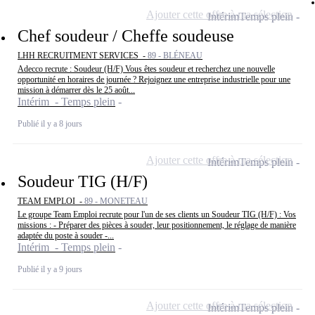
Ajouter cette offre à ma sélection
Intérim
Temps plein
Chef soudeur / Cheffe soudeuse
LHH RECRUITMENT SERVICES -
89 - BLÉNEAU
Adecco recrute : Soudeur (H/F) Vous êtes soudeur et recherchez une nouvelle
opportunité en horaires de journée ? Rejoignez une entreprise industrielle pour une
mission à démarrer dès le 25 août...
Intérim - Temps plein
Publié il y a 8 jours
Ajouter cette offre à ma sélection
Intérim
Temps plein
Soudeur TIG (H/F)
TEAM EMPLOI -
89 - MONETEAU
Le groupe Team Emploi recrute pour l'un de ses clients un Soudeur TIG (H/F) : Vos
missions : - Préparer des pièces à souder, leur positionnement, le réglage de manière
adaptée du poste à souder -...
Intérim - Temps plein
Publié il y a 9 jours
Ajouter cette offre à ma sélection
Intérim
Temps plein