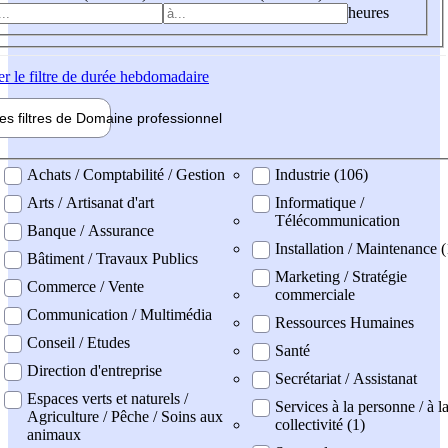
heures
er
le filtre de durée hebdomadaire
les filtres de
Domaine pro
fessionnel
ne professionel
Achats / Comptabilité / Gestion
Industrie (106)
Arts / Artisanat d'art
Informatique /
Télécommunication
Banque / Assurance
Installation / Maintenance (
Bâtiment / Travaux Publics
Marketing / Stratégie
Commerce / Vente
commerciale
Communication / Multimédia
Ressources Humaines
Conseil / Etudes
Santé
Direction d'entreprise
Secrétariat / Assistanat
Espaces verts et naturels /
Services à la personne / à l
Agriculture / Pêche / Soins aux
collectivité (1)
animaux