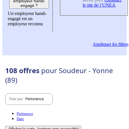
employeur handi-
le site de l’UNEA
.
engagé ?
Un employeur handi-
engagé est un
employeur reconnu
Appliquer
les filtres
108 offres
pour Soudeur - Yonne
(89)
Trier par
Pertinence
Pertinence
Date
Afficher la carte
(contenu non-accessible)