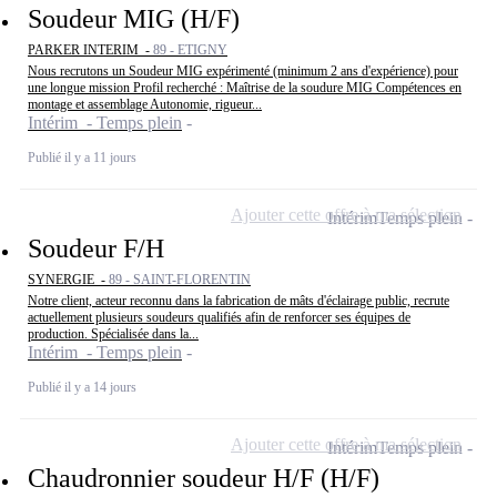
Soudeur MIG (H/F)
PARKER INTERIM -
89 - ETIGNY
Nous recrutons un Soudeur MIG expérimenté (minimum 2 ans d'expérience) pour
une longue mission Profil recherché : Maîtrise de la soudure MIG Compétences en
montage et assemblage Autonomie, rigueur...
Intérim - Temps plein
Publié il y a 11 jours
Ajouter cette offre à ma sélection
Intérim
Temps plein
Soudeur F/H
SYNERGIE -
89 - SAINT-FLORENTIN
Notre client, acteur reconnu dans la fabrication de mâts d'éclairage public, recrute
actuellement plusieurs soudeurs qualifiés afin de renforcer ses équipes de
production. Spécialisée dans la...
Intérim - Temps plein
Publié il y a 14 jours
Ajouter cette offre à ma sélection
Intérim
Temps plein
Chaudronnier soudeur H/F (H/F)