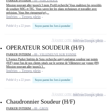
PARKER INTERIM -
89 - PERCENEIGE
Mission pouvant aller jusqu'à 3 mois Profil recherché Vous maîtrisez les procédés
de soudure MIG et TIG. Vous savez lire les plans techniques et travailler avec
précision. Vous êtes rigoureux(se),...
Intérim - Temps plein
Publié il y a 22 jours
Soyez parmi les 1ers à postuler
Ajouter cette offre à ma sélection
Intérim
Temps plein
OPERATEUR SOUDEUR (H/F)
PARKER INTERIM -
89 - VILLENEUVE SUR YONNE
L'Agence Parker Intérim de Sens recherche un(e) opérateur soudeur par points
(H/F) pour l'un de nos clients situés sur le secteur de Villeneuve sur yonne (89)
Mission pouvant aller jusqu'à 3...
Intérim - Temps plein
Publié il y a 22 jours
Soyez parmi les 1ers à postuler
Ajouter cette offre à ma sélection
Intérim
Temps plein
Chaudronnier Soudeur (H/F)
PARKER INTERIM -
89 - GRON