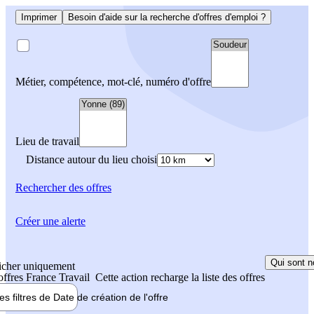
Imprimer
Besoin d'aide sur la recherche d'offres d'emploi ?
Métier, compétence, mot-clé, numéro d'offre
Lieu de travail
Distance autour du lieu choisi
Rechercher
des offres
Créer une alerte
Qui sont n
icher uniquement
 offres France Travail
Cette action recharge la liste des offres
les filtres de
Date de création
de l'offre