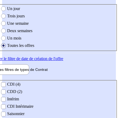
e création de l'offre
Un jour
Trois jours
Une semaine
Deux semaines
Un mois
Toutes les offres
er
le filtre de date de création de l'offre
les filtres de types de
Contrat
de contrat
CDI (4)
CDD (2)
Intérim
CDI Intérimaire
Saisonnier