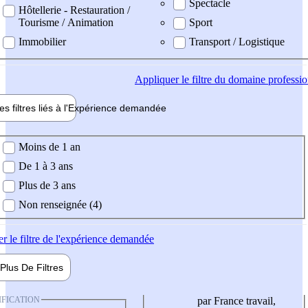
Spectacle
Hôtellerie - Restauration /
Tourisme / Animation
Sport
Immobilier
Transport / Logistique
Appliquer
le filtre du domaine professi
es filtres liés à l'
Expérience
demandée
ience demandée
Moins de 1 an
De 1 à 3 ans
Plus de 3 ans
Non renseignée (4)
er
le filtre de l'expérience demandée
Plus De
Filtres
IFICATION
par France travail,