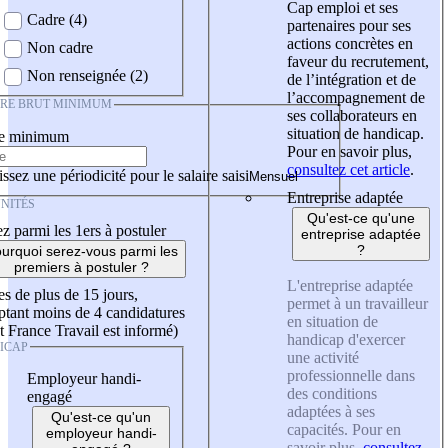
Cap emploi et ses
Cadre (4)
partenaires pour ses
actions concrètes en
Non cadre
faveur du recrutement,
Non renseignée (2)
de l’intégration et de
l’accompagnement de
IRE BRUT MINIMUM
ses collaborateurs en
situation de handicap.
re minimum
Pour en savoir plus,
consultez cet article
.
ssez une périodicité pour le salaire saisi
Entreprise adaptée
NITÉS
Qu'est-ce qu'une
z parmi les 1ers à postuler
entreprise adaptée
?
urquoi serez-vous parmi les
premiers à postuler ?
L'entreprise adaptée
es de plus de 15 jours,
permet à un travailleur
tant moins de 4 candidatures
en situation de
t France Travail est informé)
handicap d'exercer
ICAP
une activité
professionnelle dans
Employeur handi-
des conditions
engagé
adaptées à ses
Qu'est-ce qu'un
capacités. Pour en
employeur handi-
savoir plus,
consultez