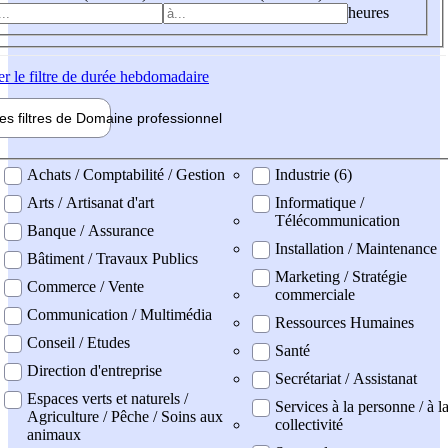
heures
er
le filtre de durée hebdomadaire
les filtres de
Domaine pro
fessionnel
ne professionel
Achats / Comptabilité / Gestion
Industrie (6)
Arts / Artisanat d'art
Informatique /
Télécommunication
Banque / Assurance
Installation / Maintenance
Bâtiment / Travaux Publics
Marketing / Stratégie
Commerce / Vente
commerciale
Communication / Multimédia
Ressources Humaines
Conseil / Etudes
Santé
Direction d'entreprise
Secrétariat / Assistanat
Espaces verts et naturels /
Services à la personne / à l
Agriculture / Pêche / Soins aux
collectivité
animaux