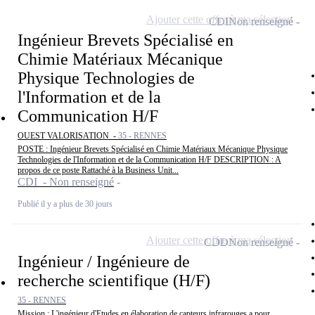
Ajouter cette offre à ma sélection
CDI
Non renseigné
Ingénieur Brevets Spécialisé en
Chimie Matériaux Mécanique
Physique Technologies de
l'Information et de la
Communication H/F
OUEST VALORISATION -
35 - RENNES
POSTE : Ingénieur Brevets Spécialisé en Chimie Matériaux Mécanique Physique
Technologies de l'Information et de la Communication H/F DESCRIPTION : A
propos de ce poste Rattaché à la Business Unit...
CDI - Non renseigné
Publié il y a plus de 30 jours
Ajouter cette offre à ma sélection
CDD
Non renseigné
Ingénieur / Ingénieure de
recherche scientifique (H/F)
35 - RENNES
Mission : L'ingénieur d'Etudes en élaboration de capteurs infrarouges a pour