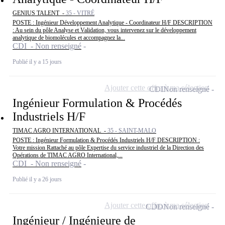
GENIUS TALENT -
35 - VITRÉ
POSTE : Ingénieur Développement Analytique - Coordinateur H/F DESCRIPTION
: Au sein du pôle Analyse et Validation, vous intervenez sur le développement
analytique de biomolécules et accompagnez la...
CDI - Non renseigné
Publié il y a 15 jours
Ajouter cette offre à ma sélection
CDI
Non renseigné
Ingénieur Formulation & Procédés
Industriels H/F
TIMAC AGRO INTERNATIONAL -
35 - SAINT-MALO
POSTE : Ingénieur Formulation & Procédés Industriels H/F DESCRIPTION :
Votre mission Rattaché au pôle Expertise du service industriel de la Direction des
Opérations de TIMAC AGRO International,...
CDI - Non renseigné
Publié il y a 26 jours
Ajouter cette offre à ma sélection
CDD
Non renseigné
Ingénieur / Ingénieure de