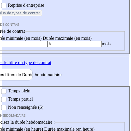
Reprise d'entreprise
plus
de types de contrat
 DE CONTRAT
ée de contrat
ée minimale (en mois)
Durée maximale (en mois)
mois
er
le filtre du type de contrat
les filtres de
Durée hebdo
madaire
 hebdomadaire
Temps plein
Temps partiel
Non renseignée (6)
 HEBDOMADAIRE
cisez la durée hebdomadaire :
ée minimale (en heure)
Durée maximale (en heure)