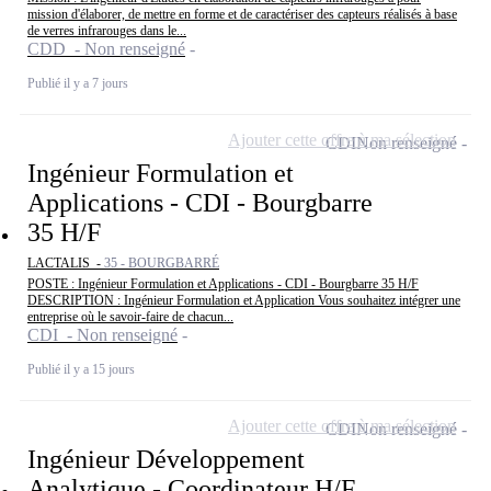
mission d'élaborer, de mettre en forme et de caractériser des capteurs réalisés à base
de verres infrarouges dans le...
CDD - Non renseigné
Publié il y a 7 jours
Ajouter cette offre à ma sélection
CDI
Non renseigné
Ingénieur Formulation et
Applications - CDI - Bourgbarre
35 H/F
LACTALIS -
35 - BOURGBARRÉ
POSTE : Ingénieur Formulation et Applications - CDI - Bourgbarre 35 H/F
DESCRIPTION : Ingénieur Formulation et Application Vous souhaitez intégrer une
entreprise où le savoir-faire de chacun...
CDI - Non renseigné
Publié il y a 15 jours
Ajouter cette offre à ma sélection
CDI
Non renseigné
Ingénieur Développement
Analytique - Coordinateur H/F