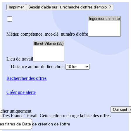
Imprimer
Besoin d'aide sur la recherche d'offres d'emploi ?
Métier, compétence, mot-clé, numéro d'offre
Lieu de travail
Distance autour du lieu choisi
Rechercher
des offres
Créer une alerte
Qui sont n
icher uniquement
 offres France Travail
Cette action recharge la liste des offres
les filtres de
Date de création
de l'offre