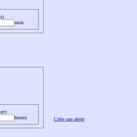
s)
mois
ure)
heures
Créer une alerte