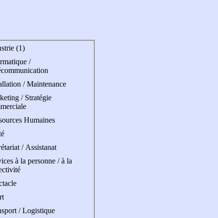
strie (1)
rmatique /
écommunication
allation / Maintenance
eting / Stratégie
merciale
sources Humaines
té
étariat / Assistanat
ices à la personne / à la
ectivité
ctacle
rt
sport / Logistique