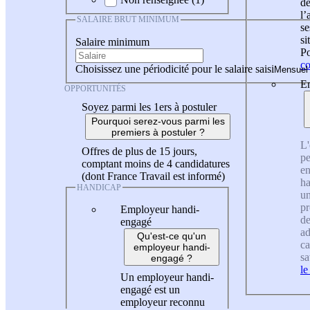
de
l
SALAIRE BRUT MINIMUM
se
si
Salaire minimum
Po
co
Choisissez une périodicité pour le salaire saisi
En
OPPORTUNITÉS
Soyez parmi les 1ers à postuler
Pourquoi serez-vous parmi les
premiers à postuler ?
L'
Offres de plus de 15 jours,
pe
comptant moins de 4 candidatures
en
(dont France Travail est informé)
ha
HANDICAP
un
pr
Employeur handi-
de
engagé
ad
Qu'est-ce qu'un
ca
employeur handi-
sa
engagé ?
le
Un employeur handi-
engagé est un
employeur reconnu