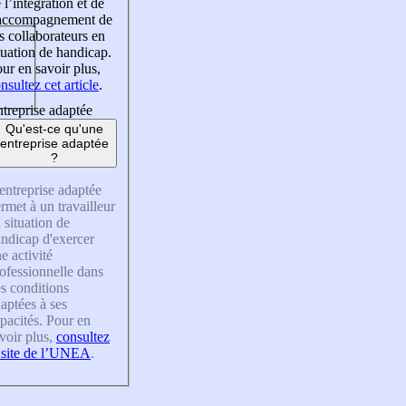
 l’intégration et de
’accompagnement de
s collaborateurs en
tuation de handicap.
ur en savoir plus,
nsultez cet article
.
treprise adaptée
Qu'est-ce qu'une
entreprise adaptée
?
entreprise adaptée
rmet à un travailleur
 situation de
ndicap d'exercer
e activité
ofessionnelle dans
s conditions
aptées à ses
pacités. Pour en
voir plus,
consultez
 site de l’UNEA
.