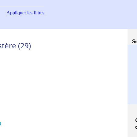
Appliquer
les filtres
Se
stère (29)