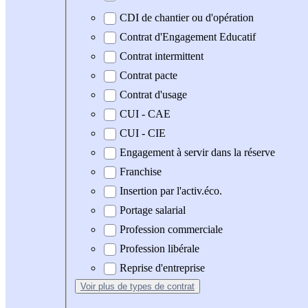
CDI de chantier ou d'opération
Contrat d'Engagement Educatif
Contrat intermittent
Contrat pacte
Contrat d'usage
CUI - CAE
CUI - CIE
Engagement à servir dans la réserve
Franchise
Insertion par l'activ.éco.
Portage salarial
Profession commerciale
Profession libérale
Reprise d'entreprise
Voir plus
de types de contrat