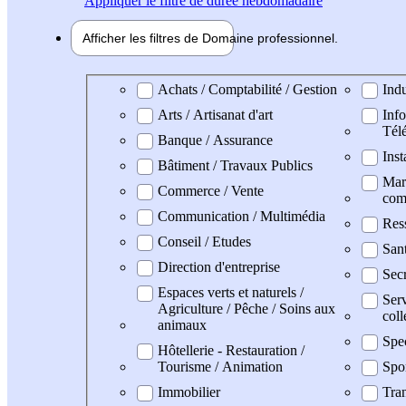
Appliquer
le filtre de durée hebdomadaire
Afficher les filtres de
Domaine pro
fessionnel
Domaine professionel
Achats / Comptabilité / Gestion
Indu
Arts / Artisanat d'art
Info
Tél
Banque / Assurance
Inst
Bâtiment / Travaux Publics
Mark
Commerce / Vente
com
Communication / Multimédia
Res
Conseil / Etudes
San
Direction d'entreprise
Secr
Espaces verts et naturels /
Serv
Agriculture / Pêche / Soins aux
coll
animaux
Spe
Hôtellerie - Restauration /
Tourisme / Animation
Spo
Immobilier
Tran